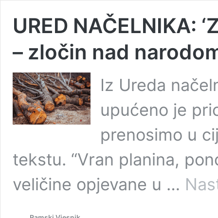
URED NAČELNIKA: ‘
– zločin nad narodo
Iz Ureda načel
upućeno je pri
prenosimo u cij
tekstu. “Vran planina, po
veličine opjevane u …
Nast
Ramski Vjesnik