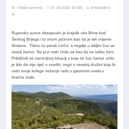
Ostale novosti
07.09.2025. 13:54h
Uredništvo
Rujansko sunce obasjavalo je krajolik oko Brine kod
Širokog Brijega i to onom jačinom kao da je tek vrijeme
Ilindana. Tišinu su parali cvrčci, a negdje u daljini čuo se
veseli žamor. Na prvi mah činilo se kao da se netko ženi.
Približivši se zanimljivoj lokaciji s koje se čuo žamor očito
je bilo da nije riječ o svadbi, nego o veseloj družini koja bi
rado svoje kolege neženje rado s pjesmom uvela u
bračne vode.