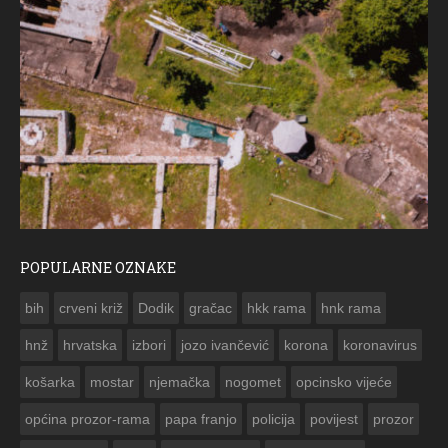
POPULARNE OZNAKE
ČESTITKA RAMSKOG VJESNIKA ZA USKRS 2023. GODIN
bih
crveni križ
Dodik
gračac
hkk rama
hnk rama


hnž
hrvatska
izbori
jozo ivančević
korona
koronavirus
košarka
mostar
njemačka
nogomet
opcinsko vijeće
općina prozor-rama
papa franjo
policija
povijest
prozor