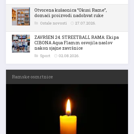
Otvorena kušaonica “Okusi Rame”,
domaći proizvodi nadohvat ruke
Ostale novosti
27.07.2026.
ZAVRŠEN 24. STREETBALL RAMA: Ekipa
CIBONA Aqua Flamm osvojila naslov
nakon sjajne završnice
Sport
02.08.2026.
Ramske osmrtnice