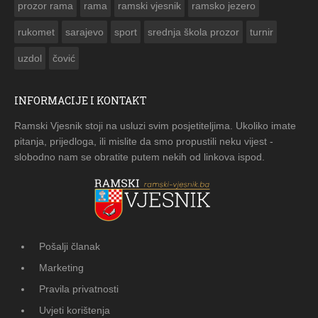
prozor rama
rama
ramski vjesnik
ramsko jezero
rukomet
sarajevo
sport
srednja škola prozor
turnir
uzdol
čović
INFORMACIJE I KONTAKT
Ramski Vjesnik stoji na usluzi svim posjetiteljima. Ukoliko imate
pitanja, prijedloga, ili mislite da smo propustili neku vijest -
slobodno nam se obratite putem nekih od linkova ispod.
Pošalji članak
Marketing
Pravila privatnosti
Uvjeti korištenja