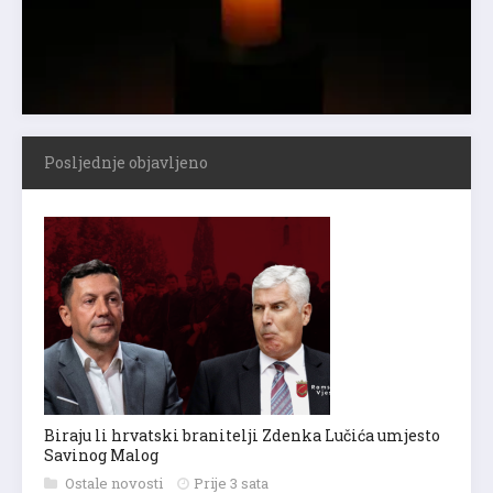
Posljednje objavljeno
Biraju li hrvatski branitelji Zdenka Lučića umjesto
Savinog Malog
Ostale novosti
Prije 3 sata