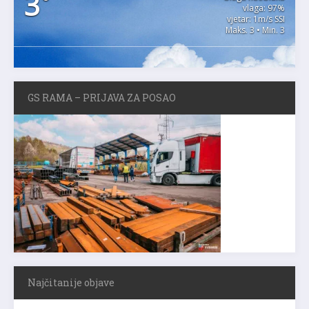
3
°
vlaga: 97%
vjetar: 1m/s SSI
Maks. 3 • Min. 3
GS RAMA – PRIJAVA ZA POSAO
Najčitanije objave