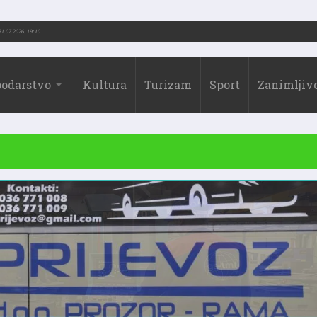
rić (1973.-2026.)
31.07.2026. 19:10
odarstvo
Kultura
Turizam
Sport
Zanimljivo