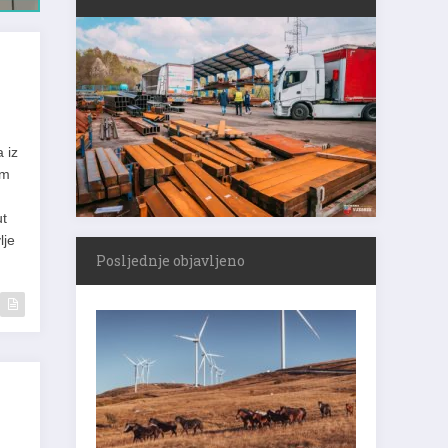
 iz
om
ut
lje
Posljednje objavljeno