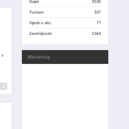
Svijet
2535
Turizam
337
Vijesti u slici
77
Zanimljivosti
1364
 s
Marketing