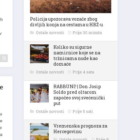
Policija upozorava vozače zbog
ih
divljih konja na cestama u HBŽ-u
Ostale novosti
Prije 30 minuta
v
Koliko su sigurne
namirnice koje se na
tržnicama nude kao
domaće
Ostale novosti
Prije 4 sata
e
RABBUNI! | Don Josip
Soldo pred oltarom
započeo svoj svećenički
put
Ostale novosti
Prije 5 sati
 u
je
Vremenska prognoza za
e
Hercegovinu
za
Ostale novosti
Prije 9