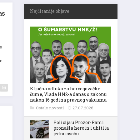
Najčitanije objave
as
je
je
Ključna odluka za hercegovačke
šume, Vlada HNŽ-a danas o zakonu
nakon 16 godina pravnog vakuuma
Ostale novosti
27.07.2026.
Policija u Prozor-Rami
pronašla heroin i uhitila
jednu osobu