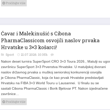
Pročitajte više
Ćavar i Malekinušić s Cibona
PharmaClassicom osvojili naslov prvaka
Hrvatske u 3×3 košarci!
Sport
21.07.2026. 10:35h
Nakon deset turnira SuperSport CRO 3×3 Toura 2026., Matulji su ugost
završnicu SuperSport 3×3 Prvenstva Hrvatske. U matuljskoj dvorani
naslov državnog prvaka u muškoj seniorskoj konkurenciji osvojila
je Cibona PharmaClassic, koja će kao prvak Hrvatske predstavljati
Hrvatsku na FIBA 3×3 World Touru u Lausannei. U finalu su se
sastali Cibona PharmaClassic i Borik Bjelovar PT. Nakon izjednačene
završnice…
Pročitajte više