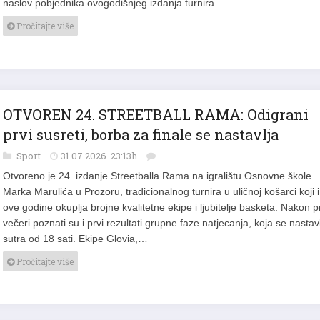
naslov pobjednika ovogodišnjeg izdanja turnira….
Pročitajte više
OTVOREN 24. STREETBALL RAMA: Odigrani
prvi susreti, borba za finale se nastavlja
Sport
31.07.2026. 23:13h
Otvoreno je 24. izdanje Streetballa Rama na igralištu Osnovne škole
Marka Marulića u Prozoru, tradicionalnog turnira u uličnoj košarci koji i
ove godine okuplja brojne kvalitetne ekipe i ljubitelje basketa. Nakon p
večeri poznati su i prvi rezultati grupne faze natjecanja, koja se nastav
sutra od 18 sati. Ekipe Glovia,…
Pročitajte više