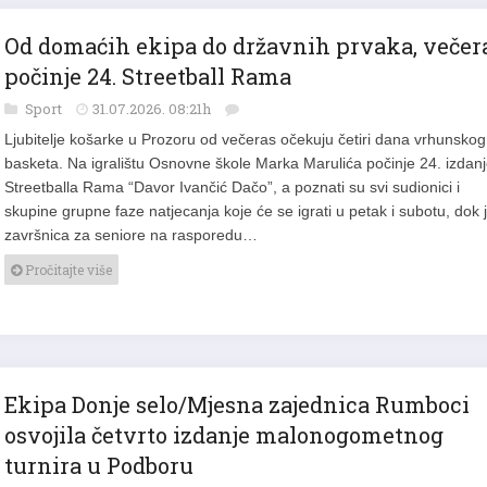
Od domaćih ekipa do državnih prvaka, večer
počinje 24. Streetball Rama
Sport
31.07.2026. 08:21h
Ljubitelje košarke u Prozoru od večeras očekuju četiri dana vrhunskog
basketa. Na igralištu Osnovne škole Marka Marulića počinje 24. izdan
Streetballa Rama “Davor Ivančić Dačo”, a poznati su svi sudionici i
skupine grupne faze natjecanja koje će se igrati u petak i subotu, dok 
završnica za seniore na rasporedu…
Pročitajte više
Ekipa Donje selo/Mjesna zajednica Rumboci
osvojila četvrto izdanje malonogometnog
turnira u Podboru