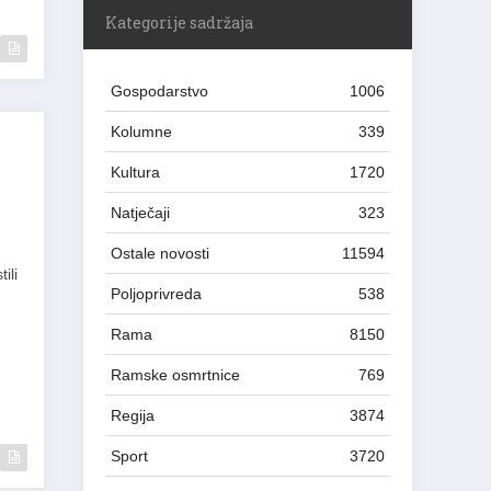
Kategorije sadržaja
Gospodarstvo
1006
Kolumne
339
Kultura
1720
Natječaji
323
Ostale novosti
11594
ili
Poljoprivreda
538
Rama
8150
Ramske osmrtnice
769
Regija
3874
Sport
3720