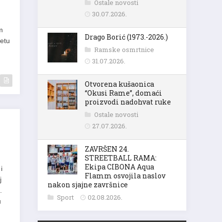
Ostale novosti
30.07.2026.
m
Drago Borić (1973.-2026.)
retu
Ramske osmrtnice
31.07.2026.
Otvorena kušaonica
“Okusi Rame”, domaći
proizvodi nadohvat ruke
Ostale novosti
27.07.2026.
ZAVRŠEN 24.
STREETBALL RAMA:
Ekipa CIBONA Aqua
i
Flamm osvojila naslov
j
nakon sjajne završnice
.
Sport
02.08.2026.
u