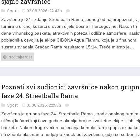
sjajne završnice
Sport
02.08.2026. 22:43h
Završeno je 24. izdanje Streetballa Rama, jednog od najprepoznatljivij
turnira u uličnoj košarci u ovom dijelu Bosne i Hercegovine. Nakon tri
dana vrhunskog basketa, atraktivnih poteza i odlične atmosfere, naslo
pobjednika osvojila je ekipa CIBONA Aqua Flamm, koja je u finalnom
susretu svladala Gračac Rama rezultatom 15:14. Treće mjesto je…
Pročitajte više
Poznati svi sudionici završnice nakon grupn
faze 24. Streetballa Rama
Sport
01.08.2026. 22:55h
Završena je grupna faza 24. Streetballa Rama , tradicionalnog turnira
uličnoj košarci koji i ove godine okuplja brojne kvalitetne ekipe i ljubitel
basketa. Nakon druge večeri natjecanja kompletiran je popis ekipa koj
su izborile plasman u nedjeljnu knock-out završnicu, gdje će se boriti 