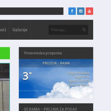
sti
Galerije
Vremenska prognoza
PROZOR - RAMA
3
°
blaga naoblaka
vlaga: 97%
vjetar: 1m/s SSI
Maks. 3 • Min. 3
GS RAMA – PRIJAVA ZA POSAO