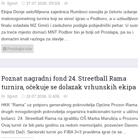
Sport
27.07.2026. 09:11h
Ekipa Donje selo/Mjesna zajednica Rumboci osvojila je četvrto izdanje
malonogometnog turnira koji se sinoć igrao u Podboru, a u uzbudljivo
finalu svladala MZ Gmići i zasluženo podigla pobjednički pehar. U sus
za treće mjesto domaći MNT Podbor bio je bolji od Proslapa, pa su i
domaćini imali razloga za slavlje….
Pročitajte više
Poznat nagradni fond 24. Streetball Rama
turnira, očekuje se dolazak vrhunskih ekipa
Sport
23.07.2026. 11:43h
HKK “Rama” uz potporu generalnog pokrovitelja Općine Prozor-Rama 
drugih mnogobrojnih pokrovitelja organizira tradicionalni turnir u ulično
košarci. 24. Streetball Rama na igralištu OŠ Marka Marulića u Prozoru
Ovaj turnir će biti petu godinu za redom memorijalni, posvećen Davor
Ivančić Dači. Seniorski turnir po FIBA 3×3 pravilima igrat će se…