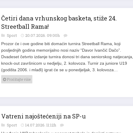
Četiri dana vrhunskog basketa, stiže 24.
Streetball Rama!
Sport
20.07.2026. 09:00h
Prozor će i ove godine biti domaćin turnira Streetball Rama, koji
posljednjih godina memorijalno nosi naziv “Davor Ivančić Dačo”.
Dvadeset četvrto izdanje turnira donosi tri dana seniorskog natjecanja,
knock-out završnicom u nedjelju, 2. kolovoza. Turnir za juniore U19
(godišta 2006. i mlađi) igrat će se u ponedjeljak, 3. kolovoza…
Pročitajte više
Vatreni najoštećeniji na SP-u
Sport
14.07.2026. 11:12h