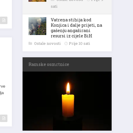
sati
Vatrena stihija kod
Konjica i dalje prijeti, na
gašenju angažirani
resursi iz cijele BiH
Ostale novosti
Prije 10 sati
Ramske osmrtnice
rve
lja