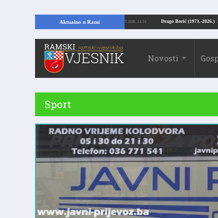
RAMI: Kopajući temelje kuće, pronašao vrijedne arheološke ostatke
Drago Bo
Aktualno u Rami
24.07.2026. 13:51
Novosti
Gosp
Sport