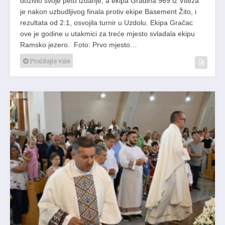
doživio svoje peto izdanje, a ekipa Gradina 969 iz Viteza
je nakon uzbudljivog finala protiv ekipe Basement Žito, i
rezultata od 2:1, osvojila turnir u Uzdolu. Ekipa Gračac
ove je godine u utakmici za treće mjesto svladala ekipu
Ramsko jezero. Foto: Prvo mjesto…
Pročitajte više