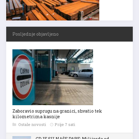
Posljednje objavljeno
Zaboravio suprugu na granici, shvatio tek
kilometrima kasnije
Ostale novosti
Prije 7 sati
GDJE SU NAŠE PARE: Milijarde od