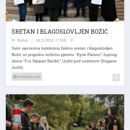
SRETAN I BLAGOSLOVLJEN BOŽIĆ
Rama
24.12.2025. 17:16h
Svim vjernicima katolicima želimo sretan i blagoslovljen
Božić uz prigodnu božićnu pjesmu “Kyrie Eleison” župnog
zbora “Fra Stjepan Barišić” Uzdol pod vodstvom Dragane
Juričić.
Pročitajte više