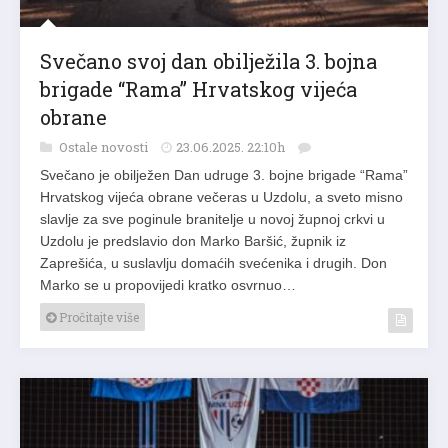
Svečano svoj dan obilježila 3. bojna
brigade “Rama” Hrvatskog vijeća
obrane
Ostale novosti
23.06.2025. 22:10h
Svečano je obilježen Dan udruge 3. bojne brigade “Rama”
Hrvatskog vijeća obrane večeras u Uzdolu, a sveto misno
slavlje za sve poginule branitelje u novoj župnoj crkvi u
Uzdolu je predslavio don Marko Baršić, župnik iz
Zaprešića, u suslavlju domaćih svećenika i drugih. Don
Marko se u propovijedi kratko osvrnuo…
Pročitajte više