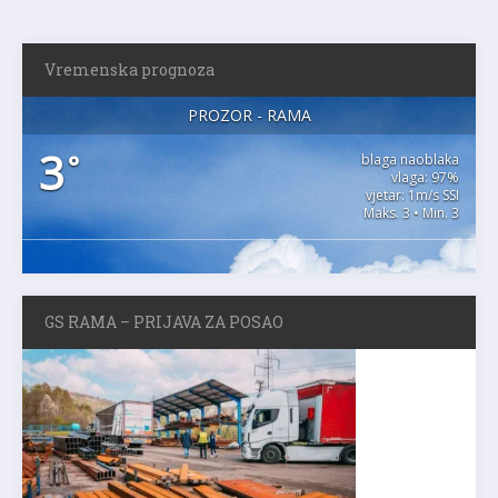
Vremenska prognoza
PROZOR - RAMA
3
°
blaga naoblaka
vlaga: 97%
vjetar: 1m/s SSI
Maks. 3 • Min. 3
GS RAMA – PRIJAVA ZA POSAO