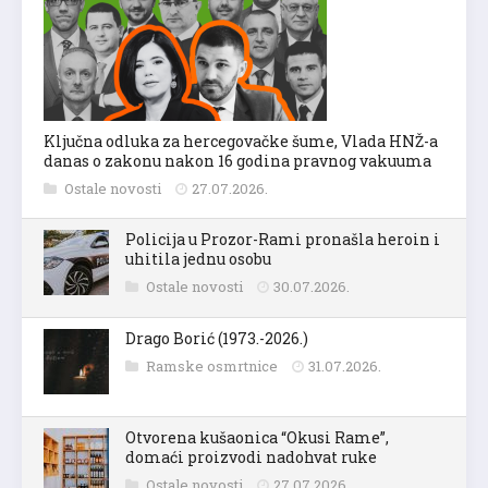
Ključna odluka za hercegovačke šume, Vlada HNŽ-a
danas o zakonu nakon 16 godina pravnog vakuuma
Ostale novosti
27.07.2026.
Policija u Prozor-Rami pronašla heroin i
uhitila jednu osobu
Ostale novosti
30.07.2026.
Drago Borić (1973.-2026.)
Ramske osmrtnice
31.07.2026.
Otvorena kušaonica “Okusi Rame”,
domaći proizvodi nadohvat ruke
Ostale novosti
27.07.2026.