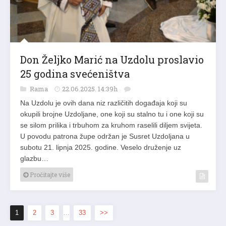
Don Željko Marić na Uzdolu proslavio
25 godina svećeništva
Rama
22.06.2025. 14:39h
Na Uzdolu je ovih dana niz različitih događaja koji su
okupili brojne Uzdoljane, one koji su stalno tu i one koji su
se silom prilika i trbuhom za kruhom raselili diljem svijeta.
U povodu patrona župe održan je Susret Uzdoljana u
subotu 21. lipnja 2025. godine. Veselo druženje uz
glazbu…
Pročitajte više
1
2
3
…
33
>>