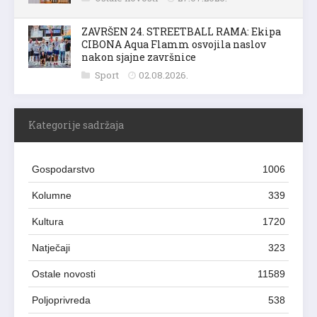
ZAVRŠEN 24. STREETBALL RAMA: Ekipa
CIBONA Aqua Flamm osvojila naslov
nakon sjajne završnice
Sport
02.08.2026.
Kategorije sadržaja
Gospodarstvo
1006
Kolumne
339
Kultura
1720
Natječaji
323
Ostale novosti
11589
Poljoprivreda
538