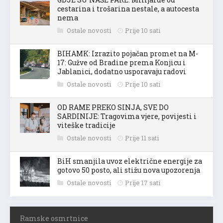
cestarina i trošarina nestale, a autocesta
nema
Ostale novosti
Prije 10 sati
BIHAMK: Izrazito pojačan promet na M-
17: Gužve od Bradine prema Konjicu i
Jablanici, dodatno usporavaju radovi
Ostale novosti
Prije 10 sati
OD RAME PREKO SINJA, SVE DO
SARDINIJE: Tragovima vjere, povijesti i
viteške tradicije
Ostale novosti
Prije 11 sati
BiH smanjila uvoz električne energije za
gotovo 50 posto, ali stižu nova upozorenja
Ostale novosti
Prije 17 sati
Ramske osmrtnice