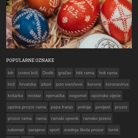
POPULARNE OZNAKE
ČESTITKA RAMSKOG VJESNIKA ZA USKRS 2023. GODINE
bih
crveni križ
Dodik
gračac
hkk rama
hnk rama


hnž
hrvatska
izbori
jozo ivančević
korona
koronavirus
košarka
mostar
njemačka
nogomet
opcinsko vijeće
općina prozor-rama
papa franjo
policija
povijest
prozor
prozor rama
rama
ramski vjesnik
ramsko jezero
rukomet
sarajevo
sport
srednja škola prozor
turnir