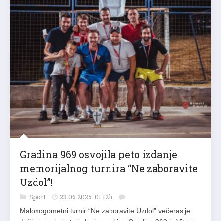
Gradina 969 osvojila peto izdanje
memorijalnog turnira “Ne zaboravite
Uzdol”!
Sport
23.06.2025. 01:12h
Malonogometni turnir “Ne zaboravite Uzdol” večeras je