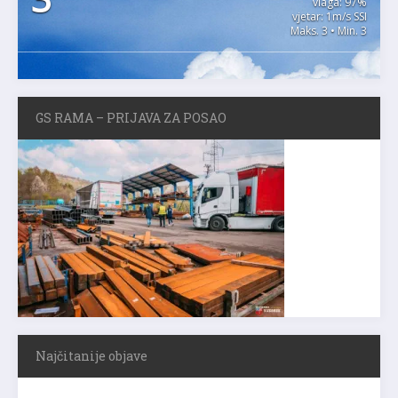
vlaga: 97%
vjetar: 1m/s SSI
Maks. 3 • Min. 3
GS RAMA – PRIJAVA ZA POSAO
Najčitanije objave