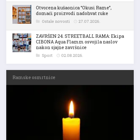
Otvorena kušaonica “Okusi Rame”,
domaći proizvodi nadohvat ruke
Ostale novosti
27.07.2026.
ZAVRŠEN 24. STREETBALL RAMA: Ekipa
CIBONA Aqua Flamm osvojila naslov
nakon sjajne završnice
Sport
02.08.2026.
Ramske osmrtnice