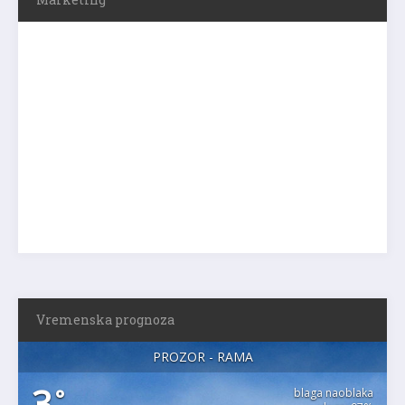
Vremenska prognoza
PROZOR - RAMA
3
°
blaga naoblaka