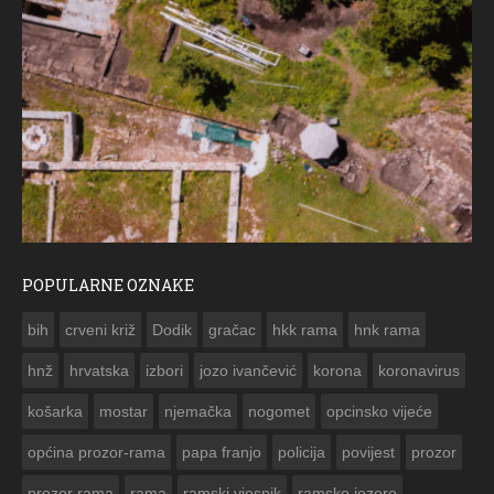
POPULARNE OZNAKE
ČESTITKA RAMSKOG VJESNIKA ZA
bih
crveni križ
Dodik
gračac
hkk rama
hnk rama


hnž
hrvatska
izbori
jozo ivančević
korona
koronavirus
košarka
mostar
njemačka
nogomet
opcinsko vijeće
općina prozor-rama
papa franjo
policija
povijest
prozor
prozor rama
rama
ramski vjesnik
ramsko jezero