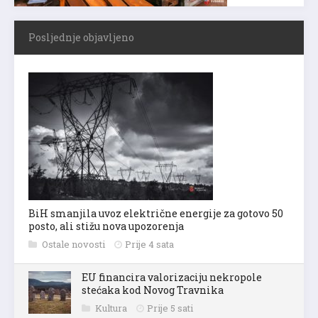
Posljednje objavljeno
BiH smanjila uvoz električne energije za gotovo 50
posto, ali stižu nova upozorenja
Ostale novosti
Prije 4 sata
EU financira valorizaciju nekropole
stećaka kod Novog Travnika
Kultura
Prije 5 sati