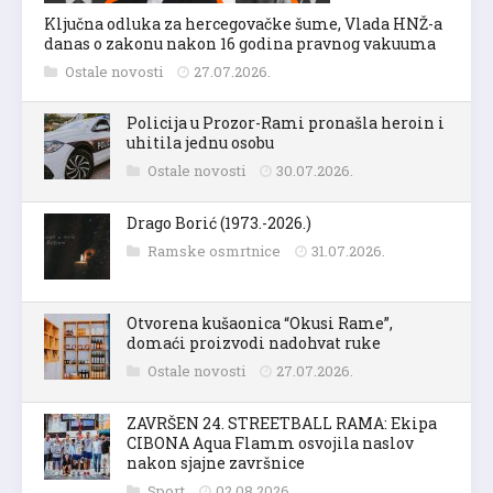
Ključna odluka za hercegovačke šume, Vlada HNŽ-a
danas o zakonu nakon 16 godina pravnog vakuuma
Ostale novosti
27.07.2026.
Policija u Prozor-Rami pronašla heroin i
uhitila jednu osobu
Ostale novosti
30.07.2026.
Drago Borić (1973.-2026.)
Ramske osmrtnice
31.07.2026.
Otvorena kušaonica “Okusi Rame”,
domaći proizvodi nadohvat ruke
Ostale novosti
27.07.2026.
ZAVRŠEN 24. STREETBALL RAMA: Ekipa
CIBONA Aqua Flamm osvojila naslov
nakon sjajne završnice
Sport
02.08.2026.