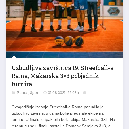
Uzbudljiva završnica 19. Streetball-a
Rama, Makarska 3×3 pobjednik
turnira
Rama
,
Sport
01.08.2021. 22:03h
Ovogodišnje izdanje Streetball-a Rama ponudilo je
uzbudljivu završnicu uz najbolje preostale ekipe na
turniru. U finalu je ipak bila bolja ekipa Makarska 3×3. Na
terenu su se u finalu sastali s Damask Sarajevo 3×3, a