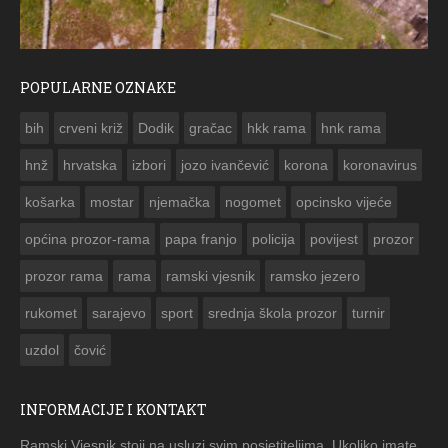
POPULARNE OZNAKE
ČESTITKA RAMSKOG VJESNIKA ZA USKRS 2023. GODIN
bih
crveni križ
Dodik
gračac
hkk rama
hnk rama


hnž
hrvatska
izbori
jozo ivančević
korona
koronavirus
košarka
mostar
njemačka
nogomet
opcinsko vijeće
općina prozor-rama
papa franjo
policija
povijest
prozor
prozor rama
rama
ramski vjesnik
ramsko jezero
rukomet
sarajevo
sport
srednja škola prozor
turnir
uzdol
čović
INFORMACIJE I KONTAKT
Ramski Vjesnik stoji na usluzi svim posjetiteljima. Ukoliko imate