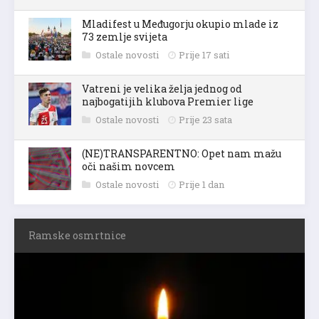
Mladifest u Međugorju okupio mlade iz
73 zemlje svijeta
Ostale novosti
Prije 17 sati
Vatreni je velika želja jednog od
najbogatijih klubova Premier lige
Ostale novosti
Prije 23 sata
(NE)TRANSPARENTNO: Opet nam mažu
oči našim novcem
Ostale novosti
Prije 1 dan
Ramske osmrtnice