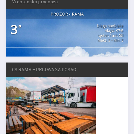
Vremenska prognoza
PROZOR - RAMA
3
°
blaga naoblaka
vlaga: 97%
vjetar: 1m/s SSI
Maks. 3 • Min. 3
GS RAMA – PRIJAVA ZA POSAO