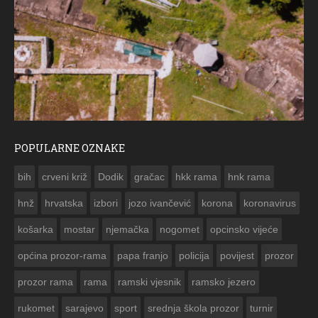
POPULARNE OZNAKE
ČE
bih
crveni križ
Dodik
gračac
hkk rama
hnk rama


hnž
hrvatska
izbori
jozo ivančević
korona
koronavirus
košarka
mostar
njemačka
nogomet
opcinsko vijeće
općina prozor-rama
papa franjo
policija
povijest
prozor
prozor rama
rama
ramski vjesnik
ramsko jezero
rukomet
sarajevo
sport
srednja škola prozor
turnir