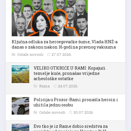
Ključna odluka za hercegovačke šume, Vlada HNŽ-a
danas o zakonu nakon 16 godina pravnog vakuuma
Ostale novosti
27.07.2026.
VELIKO OTKRIĆE U RAMI: Kopajući
temelje kuće, pronašao vrijedne
arheološke ostatke
Rama
24.07.2026.
Policija u Prozor-Rami pronašla heroin i
uhitila jednu osobu
Ostale novosti
30.07.2026.
Evo tko je iz Rame dobio sredstva za
projekte od značaja za Hrvate u BiH