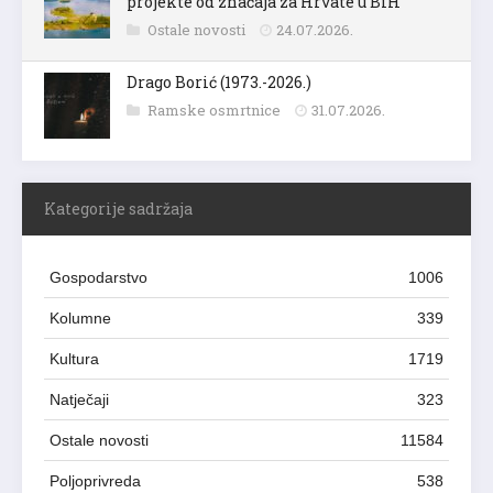
Ostale novosti
24.07.2026.
Drago Borić (1973.-2026.)
Ramske osmrtnice
31.07.2026.
Kategorije sadržaja
Gospodarstvo
1006
Kolumne
339
Kultura
1719
Natječaji
323
Ostale novosti
11584
Poljoprivreda
538