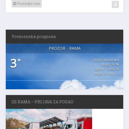
Pročitajte više
Vremenska prognoza
PROZOR - RAMA
3
°
blaga naoblaka
vlaga: 97%
vjetar: 1m/s SSI
Maks. 3 • Min. 3
GS RAMA – PRIJAVA ZA POSAO