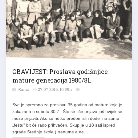
OBAVIJEST: Proslava godišnjice
mature generacija 1980/81.
Rama
27.07.2016. 10:59h
Sve je spremno za proslavu 35 godina od mature koja je
zakazana u subotu 30.7.. Što se tiče prijava još uvijek se
može prijaviti. Ako se netko predomisli i dođe na samu
„feštu“ bit će rado prihvaćen. Skup je u 18 sati ispred
zgrade Srednje škole ( trenutne a ne…