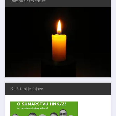
Ramske osmrtnice
Najčitanije objave