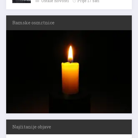
Ostale novosti
Prije 17 sati
Ramske osmrtnice
Najčitanije objave