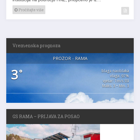
Pročitajte više
Vremenska prognoza
PROZOR - RAMA
3
°
blaga naoblaka
vlaga: 97%
vjetar: 1m/s SSI
Maks. 3 • Min. 3
GS RAMA – PRIJAVA ZA POSAO