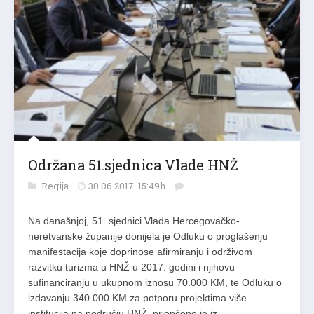
Održana 51.sjednica Vlade HNŽ
Regija
30.06.2017. 15:49h
Na današnjoj, 51. sjednici Vlada Hercegovačko-
neretvanske županije donijela je Odluku o proglašenju
manifestacija koje doprinose afirmiranju i održivom
razvitku turizma u HNŽ u 2017. godini i njihovu
sufinanciranju u ukupnom iznosu 70.000 KM, te Odluku o
izdavanju 340.000 KM za potporu projektima više
institucija na području HNŽ, priopćeno je iz…