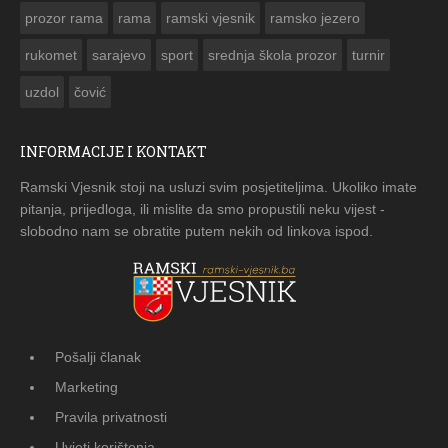
prozor rama
rama
ramski vjesnik
ramsko jezero
rukomet
sarajevo
sport
srednja škola prozor
turnir
uzdol
čović
INFORMACIJE I KONTAKT
Ramski Vjesnik stoji na usluzi svim posjetiteljima. Ukoliko imate
pitanja, prijedloga, ili mislite da smo propustili neku vijest -
slobodno nam se obratite putem nekih od linkova ispod.
Pošalji članak
Marketing
Pravila privatnosti
Uvjeti korištenja