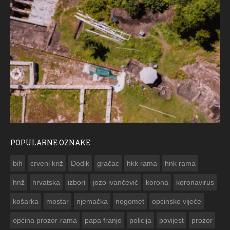
POPULARNE OZNAKE
ČE
bih
crveni križ
Dodik
gračac
hkk rama
hnk rama


hnž
hrvatska
izbori
jozo ivančević
korona
koronavirus
košarka
mostar
njemačka
nogomet
opcinsko vijeće
općina prozor-rama
papa franjo
policija
povijest
prozor