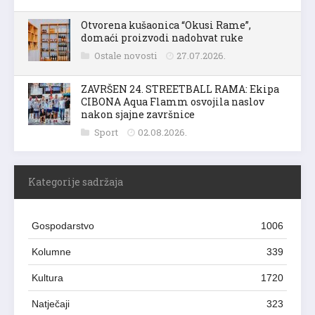
Otvorena kušaonica “Okusi Rame”,
domaći proizvodi nadohvat ruke
Ostale novosti
27.07.2026.
ZAVRŠEN 24. STREETBALL RAMA: Ekipa
CIBONA Aqua Flamm osvojila naslov
nakon sjajne završnice
Sport
02.08.2026.
Kategorije sadržaja
Gospodarstvo
1006
Kolumne
339
Kultura
1720
Natječaji
323