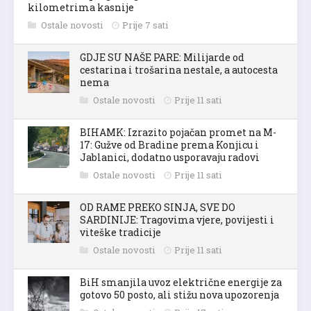
kilometrima kasnije
Ostale novosti
Prije 7 sati
GDJE SU NAŠE PARE: Milijarde od
cestarina i trošarina nestale, a autocesta
nema
Ostale novosti
Prije 11 sati
BIHAMK: Izrazito pojačan promet na M-
17: Gužve od Bradine prema Konjicu i
Jablanici, dodatno usporavaju radovi
Ostale novosti
Prije 11 sati
OD RAME PREKO SINJA, SVE DO
SARDINIJE: Tragovima vjere, povijesti i
viteške tradicije
Ostale novosti
Prije 11 sati
BiH smanjila uvoz električne energije za
gotovo 50 posto, ali stižu nova upozorenja