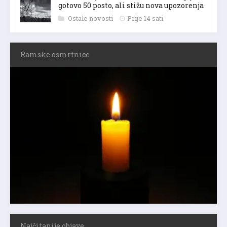
gotovo 50 posto, ali stižu nova upozorenja
Ostale novosti
Prije 14 sati
Ramske osmrtnice
Najčitanije objave