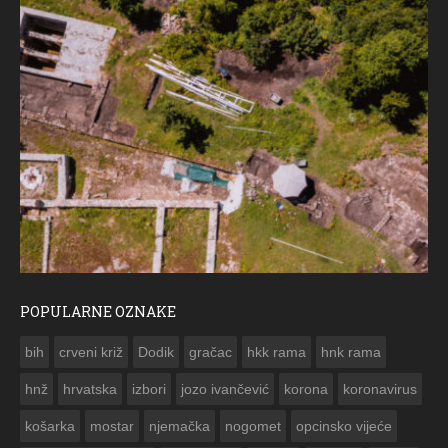
POPULARNE OZNAKE
ČE
bih
crveni križ
Dodik
gračac
hkk rama
hnk rama


hnž
hrvatska
izbori
jozo ivančević
korona
koronavirus
košarka
mostar
njemačka
nogomet
opcinsko vijeće