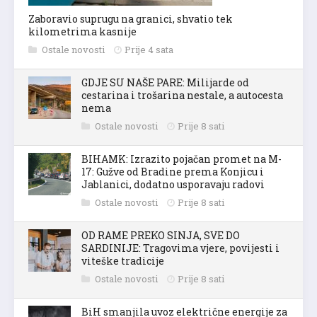
Zaboravio suprugu na granici, shvatio tek
kilometrima kasnije
Ostale novosti
Prije 4 sata
GDJE SU NAŠE PARE: Milijarde od
cestarina i trošarina nestale, a autocesta
nema
Ostale novosti
Prije 8 sati
BIHAMK: Izrazito pojačan promet na M-
17: Gužve od Bradine prema Konjicu i
Jablanici, dodatno usporavaju radovi
Ostale novosti
Prije 8 sati
OD RAME PREKO SINJA, SVE DO
SARDINIJE: Tragovima vjere, povijesti i
viteške tradicije
Ostale novosti
Prije 8 sati
BiH smanjila uvoz električne energije za