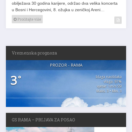
obilježava 30 godina karijere, održao dva velika koncerta
u Bosni i Hercegovini, 8. ožujka u zeničkoj Areni…
Pročitajte više
Vremenska prognoza
PROZOR - RAMA
3
°
blaga naoblaka
vlaga: 97%
vjetar: 1m/s SSI
Maks. 3 • Min. 3
GS RAMA – PRIJAVA ZA POSAO