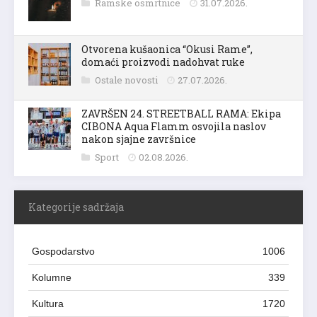
Ramske osmrtnice
31.07.2026.
Otvorena kušaonica “Okusi Rame”,
domaći proizvodi nadohvat ruke
Ostale novosti
27.07.2026.
ZAVRŠEN 24. STREETBALL RAMA: Ekipa
CIBONA Aqua Flamm osvojila naslov
nakon sjajne završnice
Sport
02.08.2026.
Kategorije sadržaja
Gospodarstvo
1006
Kolumne
339
Kultura
1720