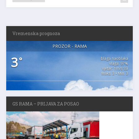
Vremenska prognoza
PROZOR - RAMA
3
°
blaga naoblaka
vlaga: 97%
vjetar: 1m/s SSI
Maks. 3 • Min. 3
GS RAMA – PRIJAVA ZA POSAO