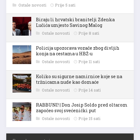
Ostale novosti
Prije 5 sati
Biraju li hrvatski branitelji Zdenka
Lučića umjesto Savinog Malog
Ostale novosti
Prije 8 sati
Policija upozorava vozače zbog divljih
konja na cestama u HBŽ-u
Ostale novosti
Prije 11 sati
Koliko su sigurne namirnice koje se na
tržnicama nude kao domaće
Ostale novosti
Prije 14 sati
RABBUNI! | Don Josip Soldo pred oltarom
započeo svoj svećenički put
Ostale novosti
Prije 15 sati