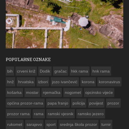
POPULARNE OZNAKE
ČE
bih
crveni križ
Dodik
gračac
hkk rama
hnk rama


hnž
hrvatska
izbori
jozo ivančević
korona
koronavirus
košarka
mostar
njemačka
nogomet
opcinsko vijeće
općina prozor-rama
papa franjo
policija
povijest
prozor
prozor rama
rama
ramski vjesnik
ramsko jezero
rukomet
sarajevo
sport
srednja škola prozor
turnir