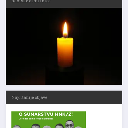
Ramske osmrtnice
Najčitanije objave