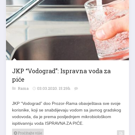
JKP “Vodograd”: Ispravna voda za
piće
Rama
03.03.2020. 15:29h
JKP “Vodograd” doo Prozor-Rama obavještava sve svoje
korisnike, koji se snabdijevaju vodom sa javnog gradskog
vodovoda, da je prema posljednjem mikrobiološkom
ispitivannju voda ISPRAVNA ZA PIĆE.
Pročitajte više