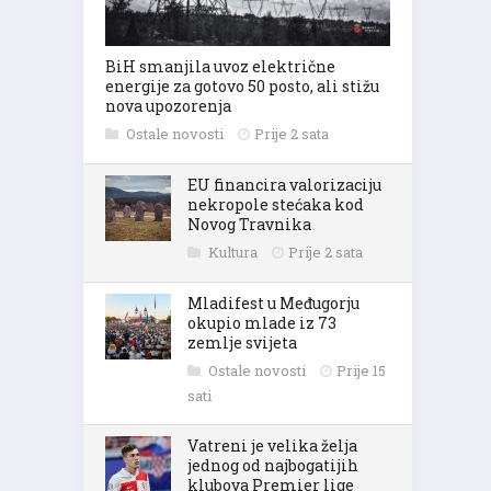
BiH smanjila uvoz električne
energije za gotovo 50 posto, ali stižu
nova upozorenja
Ostale novosti
Prije 2 sata
EU financira valorizaciju
nekropole stećaka kod
Novog Travnika
Kultura
Prije 2 sata
Mladifest u Međugorju
okupio mlade iz 73
zemlje svijeta
Ostale novosti
Prije 15
sati
Vatreni je velika želja
jednog od najbogatijih
klubova Premier lige