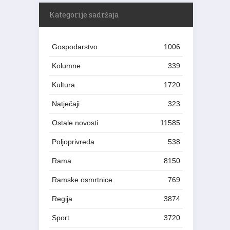
Kategorije sadržaja
Gospodarstvo
1006
Kolumne
339
Kultura
1720
Natječaji
323
Ostale novosti
11585
Poljoprivreda
538
Rama
8150
Ramske osmrtnice
769
Regija
3874
Sport
3720