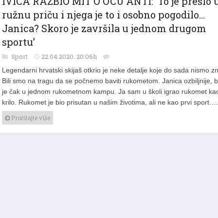
IVICA RAZBIO MIT O OCU ANTI: ‘To je prešlo 
ružnu priču i njega je to i osobno pogodilo…
Janica? Skoro je završila u jednom drugom
sportu’
Sport
22.04.2020. 20:06h
Legendarni hrvatski skijaš otkrio je neke detalje koje do sada nismo zn
Bili smo na tragu da se počnemo baviti rukometom. Janica ozbiljnije, b
je čak u jednom rukometnom kampu. Ja sam u školi igrao rukomet ka
krilo. Rukomet je bio prisutan u našim životima, ali ne kao prvi sport….
Pročitajte više