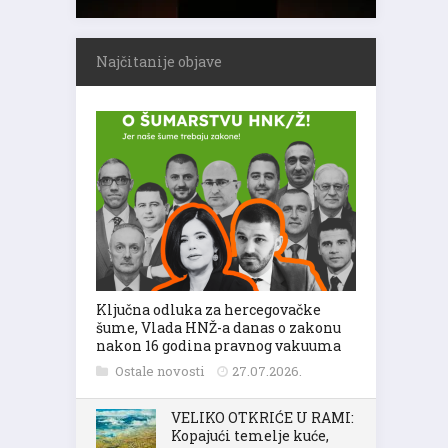
Najčitanije objave
Ključna odluka za hercegovačke
šume, Vlada HNŽ-a danas o zakonu
nakon 16 godina pravnog vakuuma
Ostale novosti
27.07.2026.
VELIKO OTKRIĆE U RAMI:
Kopajući temelje kuće,