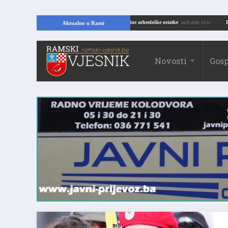
VELIKO OTKRIĆE U RAMI: Kopajući temelje kuće, pronašao vrijedne arheološke ostatke
Aktualno u Rami
24.07.2026. 
Novosti
Gosp