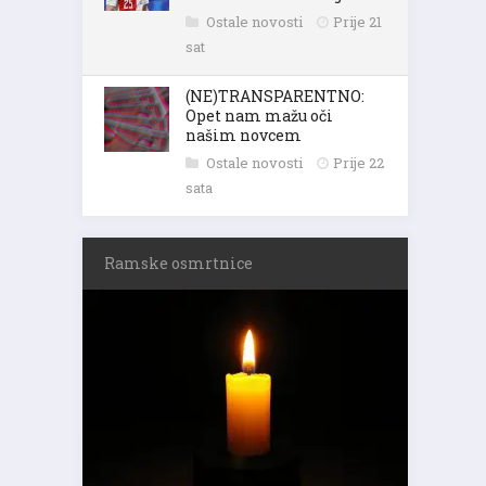
Ostale novosti
Prije 21
sat
(NE)TRANSPARENTNO:
Opet nam mažu oči
našim novcem
Ostale novosti
Prije 22
sata
Ramske osmrtnice