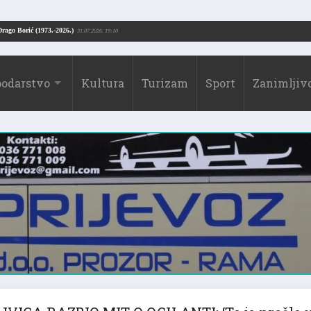
Drago Borić (1973.-2026.)
13:51
31.07.2026. 19:10
odarstvo
Kultura
Turizam
Sport
Zanimljivo