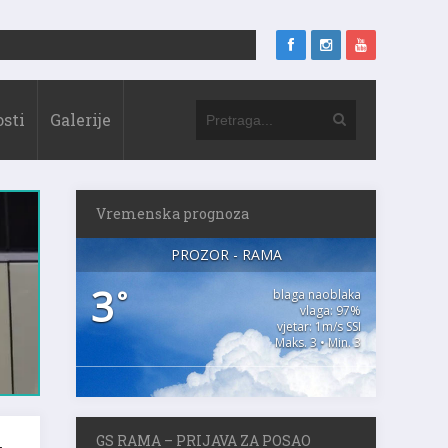
sti
Galerije
Vremenska prognoza
PROZOR - RAMA
3
°
blaga naoblaka
vlaga: 97%
vjetar: 1m/s SSI
Maks. 3 • Min. 3
GS RAMA – PRIJAVA ZA POSAO