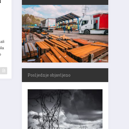
u
ali
ila
o
Posljednje objavljeno