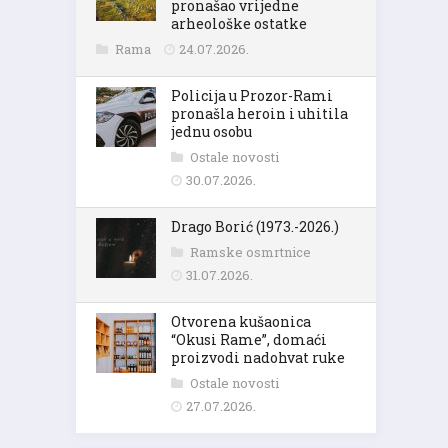
pronašao vrijedne
arheološke ostatke
Rama
24.07.2026.
Policija u Prozor-Rami
pronašla heroin i uhitila
jednu osobu
Ostale novosti
30.07.2026.
Drago Borić (1973.-2026.)
Ramske osmrtnice
31.07.2026.
Otvorena kušaonica
“Okusi Rame”, domaći
proizvodi nadohvat ruke
Ostale novosti
27.07.2026.