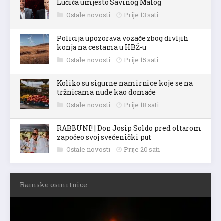
Lučića umjesto Savinog Malog
Ostale novosti
Prije 13 sati
Policija upozorava vozače zbog divljih
konja na cestama u HBŽ-u
Ostale novosti
Prije 15 sati
Koliko su sigurne namirnice koje se na
tržnicama nude kao domaće
Ostale novosti
Prije 18 sati
RABBUNI! | Don Josip Soldo pred oltarom
započeo svoj svećenički put
Ostale novosti
Prije 20 sati
Ramske osmrtnice