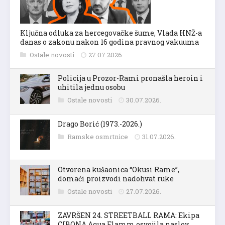
Ključna odluka za hercegovačke šume, Vlada HNŽ-a
danas o zakonu nakon 16 godina pravnog vakuuma
Ostale novosti
27.07.2026.
Policija u Prozor-Rami pronašla heroin i
uhitila jednu osobu
Ostale novosti
30.07.2026.
Drago Borić (1973.-2026.)
Ramske osmrtnice
31.07.2026.
Otvorena kušaonica “Okusi Rame”,
domaći proizvodi nadohvat ruke
Ostale novosti
27.07.2026.
ZAVRŠEN 24. STREETBALL RAMA: Ekipa