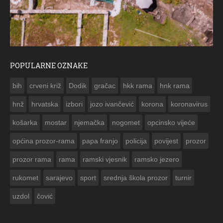
POPULARNE OZNAKE
ČE
bih
crveni križ
Dodik
gračac
hkk rama
hnk rama


hnž
hrvatska
izbori
jozo ivančević
korona
koronavirus
košarka
mostar
njemačka
nogomet
opcinsko vijeće
općina prozor-rama
papa franjo
policija
povijest
prozor
prozor rama
rama
ramski vjesnik
ramsko jezero
rukomet
sarajevo
sport
srednja škola prozor
turnir
uzdol
čović