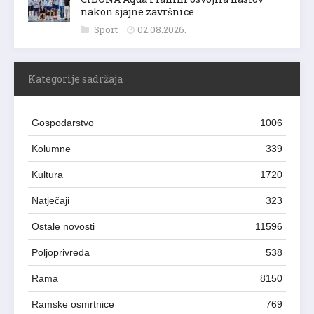
CIBONA Aqua Flamm osvojila naslov
nakon sjajne završnice
Sport
02.08.2026.
Kategorije sadržaja
Gospodarstvo
1006
Kolumne
339
Kultura
1720
Natječaji
323
Ostale novosti
11596
Poljoprivreda
538
Rama
8150
Ramske osmrtnice
769