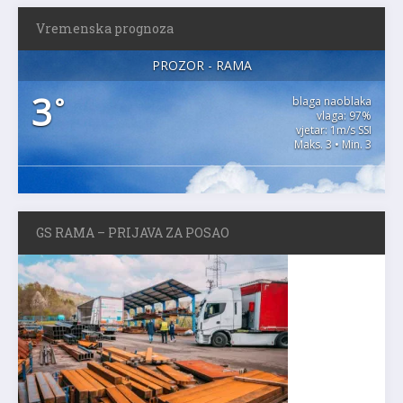
Vremenska prognoza
PROZOR - RAMA
3
°
blaga naoblaka
vlaga: 97%
vjetar: 1m/s SSI
Maks. 3 • Min. 3
GS RAMA – PRIJAVA ZA POSAO