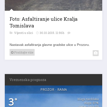
Foto: Asfaltiranje ulice Kralja
Tomislava
Vijesti u slici
30.10.2015. 11:56h
Nastavak asfaltiranja glavne gradske ulice u Prozoru.
Pročitajte više
Vremenska prognoza
PROZOR - RAMA
3
°
blaga naoblaka
vlaga: 97%
vjetar: 1m/s SSI