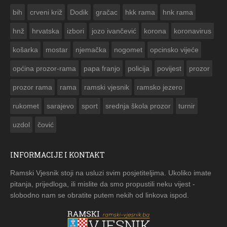
ČESTITKA RAMSKOG VJES
bih
crveni križ
Dodik
gračac
hkk rama
hnk rama


hnž
hrvatska
izbori
jozo ivančević
korona
koronavirus
košarka
mostar
njemačka
nogomet
opcinsko vijeće
općina prozor-rama
papa franjo
policija
povijest
prozor
prozor rama
rama
ramski vjesnik
ramsko jezero
rukomet
sarajevo
sport
srednja škola prozor
turnir
uzdol
čović
INFORMACIJE I KONTAKT
Ramski Vjesnik stoji na usluzi svim posjetiteljima. Ukoliko imate
pitanja, prijedloga, ili mislite da smo propustili neku vijest -
slobodno nam se obratite putem nekih od linkova ispod.