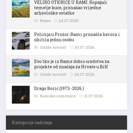
VELIKO OTKRIĆE U RAMI: Kopajući
temelje kuće, pronašao vrijedne
arheološke ostatke
Rama
24.07.2026.
Policija u Prozor-Rami pronašla heroin i
uhitila jednu osobu
Ostale novosti
30.07.2026.
Evo tko je iz Rame dobio sredstva za
projekte od značaja za Hrvate u BiH
Ostale novosti
24.07.2026.
Drago Borić (1973.-2026.)
Ramske osmrtnice
31.07.2026.
Kategorije sadržaja