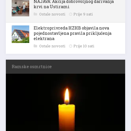
NAJAVA: Akcija dobrovoljnog darivanja
krvi na Ustirami
Ostale novosti
Prije 9 sati
Elektroprivreda HZHB objavila nova
pojednostavljena pravila priključenja
elektrana
Ostale novosti
Prije 10 sati
Ramske osmrtnice