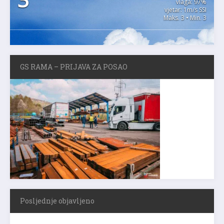
vlaga: 97%
vjetar: 1m/s SSI
Maks. 3 • Min. 3
GS RAMA – PRIJAVA ZA POSAO
Posljednje objavljeno