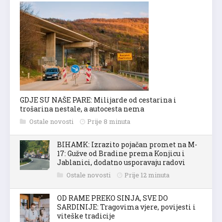
GDJE SU NAŠE PARE: Milijarde od cestarina i
trošarina nestale, a autocesta nema
Ostale novosti
Prije 8 minuta
BIHAMK: Izrazito pojačan promet na M-
17: Gužve od Bradine prema Konjicu i
Jablanici, dodatno usporavaju radovi
Ostale novosti
Prije 12 minuta
OD RAME PREKO SINJA, SVE DO
SARDINIJE: Tragovima vjere, povijesti i
viteške tradicije