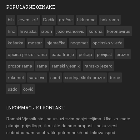
POPULARNE OZNAKE
ČESTITKA RAMSKOG VJESNIKA ZA USKRS 2023. GODINE
bih
crveni križ
Dodik
gračac
hkk rama
hnk rama


hnž
hrvatska
izbori
jozo ivančević
korona
koronavirus
košarka
mostar
njemačka
nogomet
opcinsko vijeće
općina prozor-rama
papa franjo
policija
povijest
prozor
prozor rama
rama
ramski vjesnik
ramsko jezero
rukomet
sarajevo
sport
srednja škola prozor
turnir
uzdol
čović
INFORMACIJE I KONTAKT
Ramski Vjesnik stoji na usluzi svim posjetiteljima. Ukoliko imate
pitanja, prijedloga, ili mislite da smo propustili neku vijest -
slobodno nam se obratite putem nekih od linkova ispod.