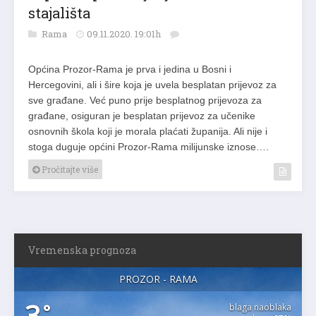
stajališta
Rama
09.11.2020. 19:01h
Općina Prozor-Rama je prva i jedina u Bosni i
Hercegovini, ali i šire koja je uvela besplatan prijevoz za
sve građane. Već puno prije besplatnog prijevoza za
građane, osiguran je besplatan prijevoz za učenike
osnovnih škola koji je morala plaćati županija. Ali nije i
stoga duguje općini Prozor-Rama milijunske iznose….
Pročitajte više
Vremenska prognoza
PROZOR - RAMA
3
°
blaga naoblaka