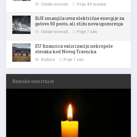
Ostale novosti
Prije 49 minuta
BiH smanjila uvoz električne energije za
gotovo 50 posto, ali stižu nova upozorenja
Ostale novosti
Prije 7 sati
EU financira valorizaciju nekropole
stećaka kod Novog Travnika
Kultura
Prije 7 sati
Ramske osmrtnice