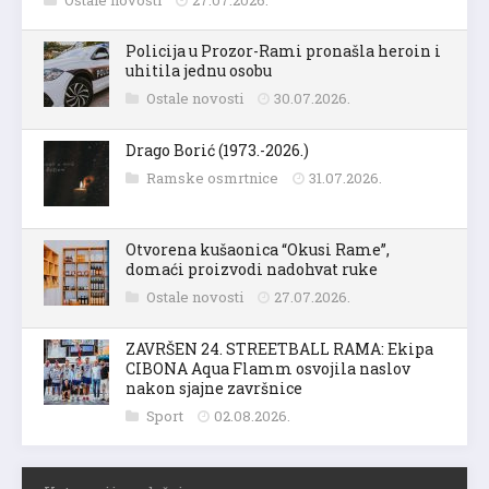
Ostale novosti
27.07.2026.
Policija u Prozor-Rami pronašla heroin i
uhitila jednu osobu
Ostale novosti
30.07.2026.
Drago Borić (1973.-2026.)
Ramske osmrtnice
31.07.2026.
Otvorena kušaonica “Okusi Rame”,
domaći proizvodi nadohvat ruke
Ostale novosti
27.07.2026.
ZAVRŠEN 24. STREETBALL RAMA: Ekipa
CIBONA Aqua Flamm osvojila naslov
nakon sjajne završnice
Sport
02.08.2026.