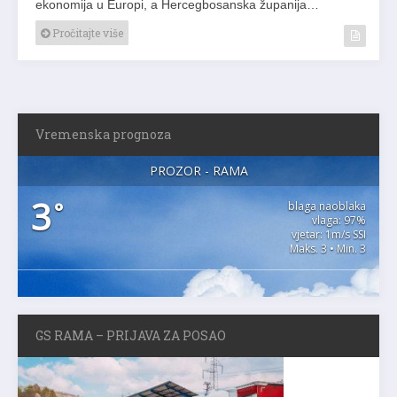
ekonomija u Europi, a Hercegbosanska županija…
Pročitajte više
Vremenska prognoza
PROZOR - RAMA
3
°
blaga naoblaka
vlaga: 97%
vjetar: 1m/s SSI
Maks. 3 • Min. 3
GS RAMA – PRIJAVA ZA POSAO