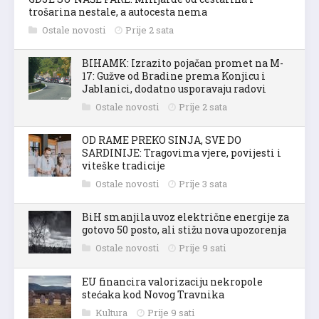
trošarina nestale, a autocesta nema
Ostale novosti
Prije 2 sata
BIHAMK: Izrazito pojačan promet na M-
17: Gužve od Bradine prema Konjicu i
Jablanici, dodatno usporavaju radovi
Ostale novosti
Prije 2 sata
OD RAME PREKO SINJA, SVE DO
SARDINIJE: Tragovima vjere, povijesti i
viteške tradicije
Ostale novosti
Prije 3 sata
BiH smanjila uvoz električne energije za
gotovo 50 posto, ali stižu nova upozorenja
Ostale novosti
Prije 9 sati
EU financira valorizaciju nekropole
stećaka kod Novog Travnika
Kultura
Prije 9 sati