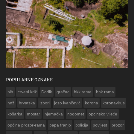
POPULARNE OZNAKE
ČESTITKA RAMSKOG VJESNIKA ZA USKRS 2023
bih
crveni križ
Dodik
gračac
hkk rama
hnk rama


hnž
hrvatska
izbori
jozo ivančević
korona
koronavirus
košarka
mostar
njemačka
nogomet
opcinsko vijeće
općina prozor-rama
papa franjo
policija
povijest
prozor