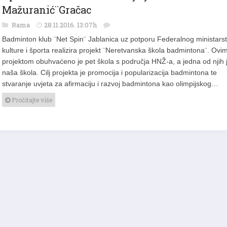
Oprema za badminton dodjeljena OŠ ¨Ivan
Mažuranić¨Gračac
Rama
28.11.2016. 13:07h
Badminton klub ¨Net Spin¨ Jablanica uz potporu Federalnog ministars
kulture i športa realizira projekt ¨Neretvanska škola badmintona¨. Ovi
projektom obuhvaćeno je pet škola s područja HNŽ-a, a jedna od njih 
naša škola. Cilj projekta je promocija i popularizacija badmintona te
stvaranje uvjeta za afirmaciju i razvoj badmintona kao olimpijskog…
Pročitajte više