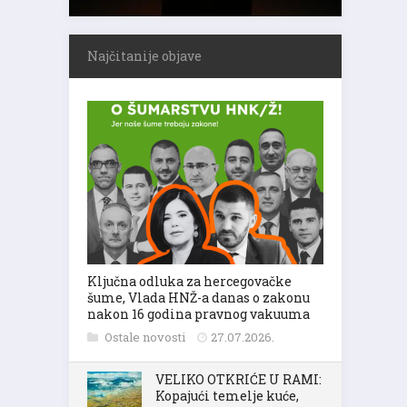
Najčitanije objave
Ključna odluka za hercegovačke
šume, Vlada HNŽ-a danas o zakonu
nakon 16 godina pravnog vakuuma
Ostale novosti
27.07.2026.
VELIKO OTKRIĆE U RAMI:
Kopajući temelje kuće,