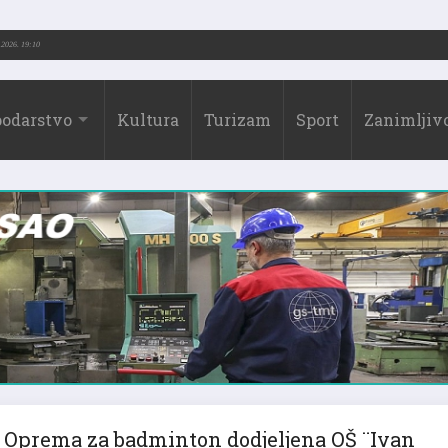
-2026.)
31.07.2026. 19:10
odarstvo
Kultura
Turizam
Sport
Zanimljivo