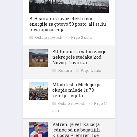
BiH smanjila uvoz električne
energije za gotovo 50 posto, ali stižu
nova upozorenja
Ostale novosti
Prije 2 sata
EU financira valorizaciju
nekropole stećaka kod
Novog Travnika
Kultura
Prije 2 sata
Mladifest u Međugorju
okupio mlade iz 73
zemlje svijeta
Ostale novosti
Prije 15
sati
Vatreni je velika želja
jednog od najbogatijih
klubova Premier lige