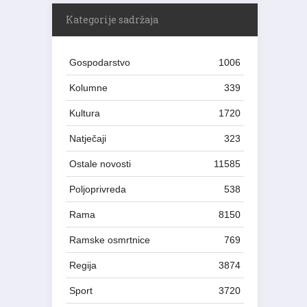
Kategorije sadržaja
Gospodarstvo
1006
Kolumne
339
Kultura
1720
Natječaji
323
Ostale novosti
11585
Poljoprivreda
538
Rama
8150
Ramske osmrtnice
769
Regija
3874
Sport
3720