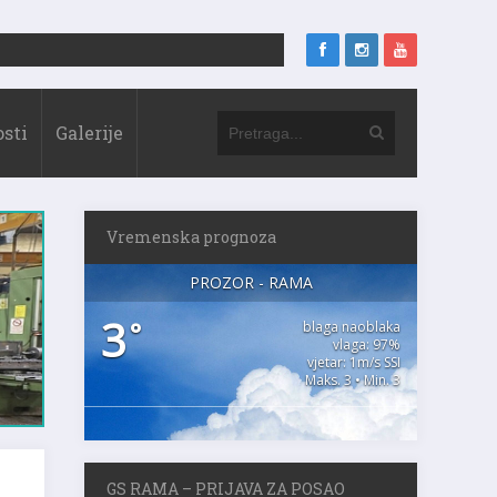
sti
Galerije
Vremenska prognoza
PROZOR - RAMA
3
°
blaga naoblaka
vlaga: 97%
vjetar: 1m/s SSI
Maks. 3 • Min. 3
GS RAMA – PRIJAVA ZA POSAO