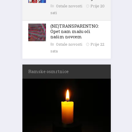
Ostale novosti
Prije 20
sati
(NE)TRANSPARENTNO:
Opet nam mažu oči
našim novcem
Ostale novosti
Prije 22
sata
Ramske osmrtnice