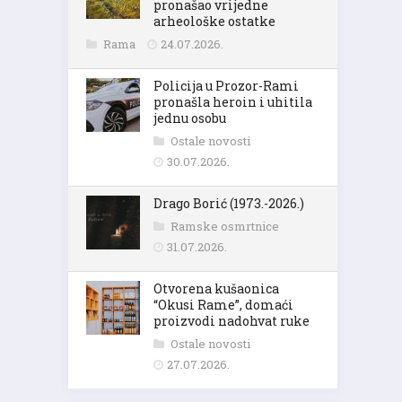
pronašao vrijedne
arheološke ostatke
Rama
24.07.2026.
Policija u Prozor-Rami
pronašla heroin i uhitila
jednu osobu
Ostale novosti
30.07.2026.
Drago Borić (1973.-2026.)
Ramske osmrtnice
31.07.2026.
Otvorena kušaonica
“Okusi Rame”, domaći
proizvodi nadohvat ruke
Ostale novosti
27.07.2026.