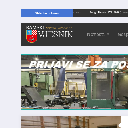
pajući temelje kuće, pronašao vrijedne arheološke ostatke
Drago Borić (1973.
Aktualno u Rami
24.07.2026. 13:51
Novosti
Gosp