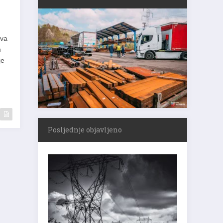
tva
m
je
Posljednje objavljeno