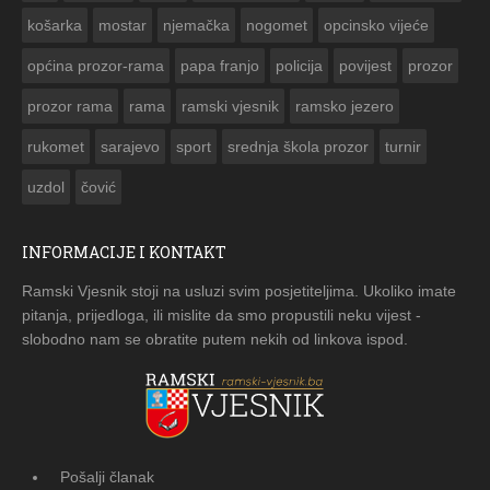
košarka
mostar
njemačka
nogomet
opcinsko vijeće
općina prozor-rama
papa franjo
policija
povijest
prozor
prozor rama
rama
ramski vjesnik
ramsko jezero
rukomet
sarajevo
sport
srednja škola prozor
turnir
uzdol
čović
INFORMACIJE I KONTAKT
Ramski Vjesnik stoji na usluzi svim posjetiteljima. Ukoliko imate
pitanja, prijedloga, ili mislite da smo propustili neku vijest -
slobodno nam se obratite putem nekih od linkova ispod.
Pošalji članak