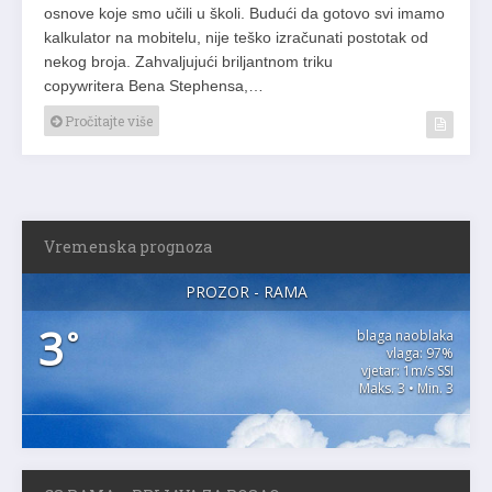
osnove koje smo učili u školi. Budući da gotovo svi imamo
kalkulator na mobitelu, nije teško izračunati postotak od
nekog broja. Zahvaljujući briljantnom triku
copywritera Bena Stephensa,…
Pročitajte više
Vremenska prognoza
PROZOR - RAMA
3
°
blaga naoblaka
vlaga: 97%
vjetar: 1m/s SSI
Maks. 3 • Min. 3