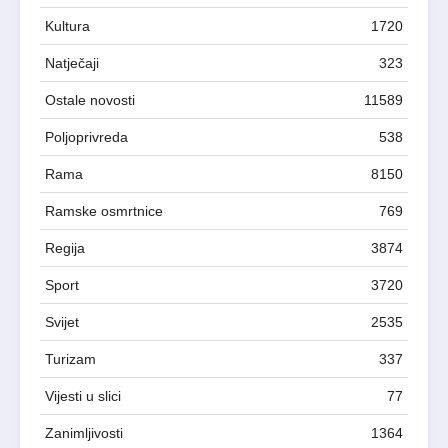
Kultura
1720
Natječaji
323
Ostale novosti
11589
Poljoprivreda
538
Rama
8150
Ramske osmrtnice
769
Regija
3874
Sport
3720
Svijet
2535
Turizam
337
Vijesti u slici
77
Zanimljivosti
1364