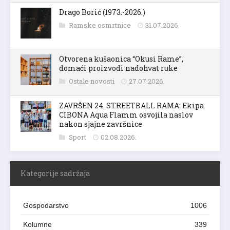
Drago Borić (1973.-2026.)
Ramske osmrtnice
31.07.2026.
Otvorena kušaonica “Okusi Rame”,
domaći proizvodi nadohvat ruke
Ostale novosti
27.07.2026.
ZAVRŠEN 24. STREETBALL RAMA: Ekipa
CIBONA Aqua Flamm osvojila naslov
nakon sjajne završnice
Sport
02.08.2026.
Kategorije sadržaja
Gospodarstvo
1006
Kolumne
339