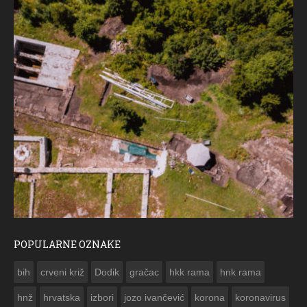
POPULARNE OZNAKE
ČE
bih
crveni križ
Dodik
gračac
hkk rama
hnk rama


hnž
hrvatska
izbori
jozo ivančević
korona
koronavirus