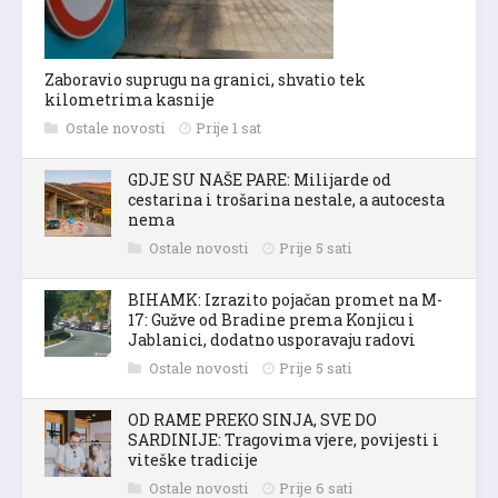
Zaboravio suprugu na granici, shvatio tek
kilometrima kasnije
Ostale novosti
Prije 1 sat
GDJE SU NAŠE PARE: Milijarde od
cestarina i trošarina nestale, a autocesta
nema
Ostale novosti
Prije 5 sati
BIHAMK: Izrazito pojačan promet na M-
17: Gužve od Bradine prema Konjicu i
Jablanici, dodatno usporavaju radovi
Ostale novosti
Prije 5 sati
OD RAME PREKO SINJA, SVE DO
SARDINIJE: Tragovima vjere, povijesti i
viteške tradicije
Ostale novosti
Prije 6 sati