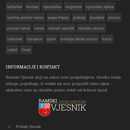
košarka
mostar
njemačka
nogomet
opcinsko vijeće
općina prozor-rama
papa franjo
policija
povijest
prozor
prozor rama
rama
ramski vjesnik
ramsko jezero
rukomet
sarajevo
sport
srednja škola prozor
turnir
uzdol
čović
INFORMACIJE I KONTAKT
Ramski Vjesnik stoji na usluzi svim posjetiteljima. Ukoliko imate
pitanja, prijedloga, ili mislite da smo propustili neku vijest -
slobodno nam se obratite putem nekih od linkova ispod.
Pošalji članak