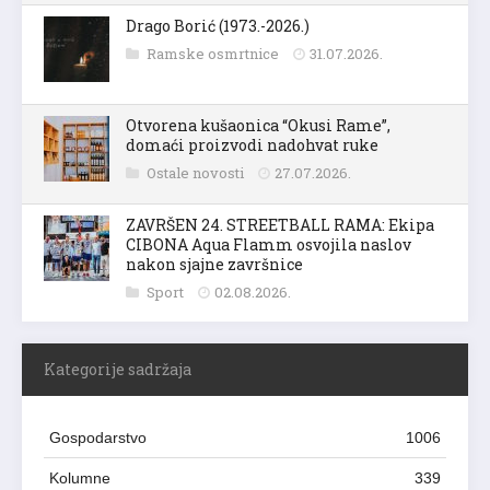
Drago Borić (1973.-2026.)
Ramske osmrtnice
31.07.2026.
Otvorena kušaonica “Okusi Rame”,
domaći proizvodi nadohvat ruke
Ostale novosti
27.07.2026.
ZAVRŠEN 24. STREETBALL RAMA: Ekipa
CIBONA Aqua Flamm osvojila naslov
nakon sjajne završnice
Sport
02.08.2026.
Kategorije sadržaja
Gospodarstvo
1006
Kolumne
339