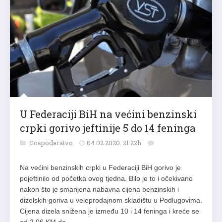
U Federaciji BiH na većini benzinski
crpki gorivo jeftinije 5 do 14 feninga
Gospodarstvo
04.02.2020. 21:22h
Na većini benzinskih crpki u Federaciji BiH gorivo je
pojeftinilo od početka ovog tjedna. Bilo je to i očekivano
nakon što je smanjena nabavna cijena benzinskih i
dizelskih goriva u veleprodajnom skladištu u Podlugovima.
Cijena dizela snižena je između 10 i 14 feninga i kreće se
od 2,06 KM do…