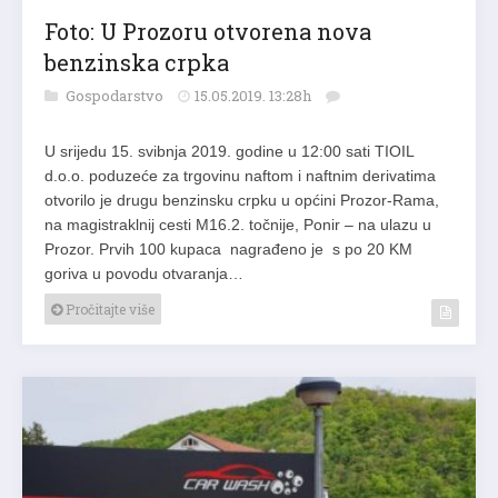
Foto: U Prozoru otvorena nova
benzinska crpka
Gospodarstvo
15.05.2019. 13:28h
U srijedu 15. svibnja 2019. godine u 12:00 sati TIOIL
d.o.o. poduzeće za trgovinu naftom i naftnim derivatima
otvorilo je drugu benzinsku crpku u općini Prozor-Rama,
na magistraklnij cesti M16.2. točnije, Ponir – na ulazu u
Prozor. Prvih 100 kupaca nagrađeno je s po 20 KM
goriva u povodu otvaranja…
Pročitajte više