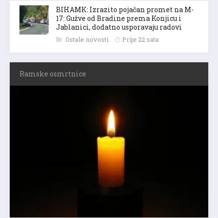
BIHAMK: Izrazito pojačan promet na M-
17: Gužve od Bradine prema Konjicu i
Jablanici, dodatno usporavaju radovi
Ostale novosti
Prije 22 sata
Ramske osmrtnice