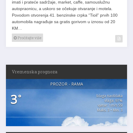
imati i prateće sadržaje, market, caffe, samouslužnu
autopraonicu, a uskoro se očekuje otvaranje i motela.
Povodom otvorenja 41. benzinske crpka “Tioil” prvih 100
automobila nagrađuje sa gratis gorivom u iznosu od 20
KM…
Pročitajte više
Vremenska prognoza
PROZOR - RAMA
3
°
blaga naoblaka
vlaga: 97%
vjetar: 1m/s SSI
Maks. 3 • Min. 3