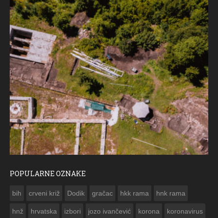
POPULARNE OZNAKE
ČESTITKA RAMSKOG VJESNIKA ZA USKRS 2023. GO
bih
crveni križ
Dodik
gračac
hkk rama
hnk rama


hnž
hrvatska
izbori
jozo ivančević
korona
koronavirus