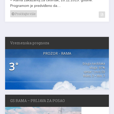
Programom je predviđeno da…
Pročitajte više
Vremenska prognoza
PROZOR - RAMA
3
°
blaga naoblaka
vlaga: 97%
vjetar: 1m/s SSI
Maks. 3 • Min. 3
GS RAMA – PRIJAVA ZA POSAO