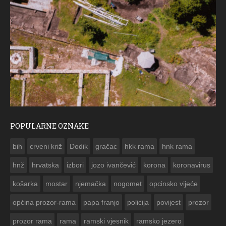
POPULARNE OZNAKE
ČESTITKA RAMSKOG VJESNIKA
bih
crveni križ
Dodik
gračac
hkk rama
hnk rama


hnž
hrvatska
izbori
jozo ivančević
korona
koronavirus
košarka
mostar
njemačka
nogomet
opcinsko vijeće
općina prozor-rama
papa franjo
policija
povijest
prozor
prozor rama
rama
ramski vjesnik
ramsko jezero