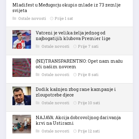
Mladifest u Međugorju okupio mlade iz 73 zemlje
svijeta
Ostale novosti
Prije 1 sat
Vatreni je velika želja jednog od
najbogatijih klubova Premier lige
Ostale novosti
Prije 7 sati
(NE)TRANSPARENTNO: Opet nam mažu
oči našim novcem
Ostale novosti
Prije 8 sati
Dodik kažnjen zbog rane kampanje i
zloupotrebe djece
Ostale novosti
Prije 10 sati
NAJAVA: Akcija dobrovoljnog darivanja
krvi na Ustirami
Ostale novosti
Prije 12 sati