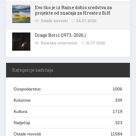
Evo tko je iz Rame dobio sredstva za
projekte od značaja za Hrvate u BiH
Ostale novosti
24.07.2026.
Drago Borić (1973.-2026.)
Ramske osmrtnice
31.07.2026.
Kategorije sadržaja
Gospodarstvo
1006
Kolumne
339
Kultura
1719
Natječaji
323
Ostale novosti
11584