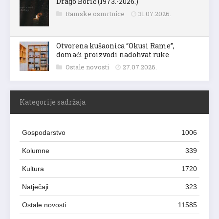
Drago Borić (1973.-2026.)
Ramske osmrtnice
31.07.2026.
Otvorena kušaonica “Okusi Rame”,
domaći proizvodi nadohvat ruke
Ostale novosti
27.07.2026.
Kategorije sadržaja
Gospodarstvo
1006
Kolumne
339
Kultura
1720
Natječaji
323
Ostale novosti
11585