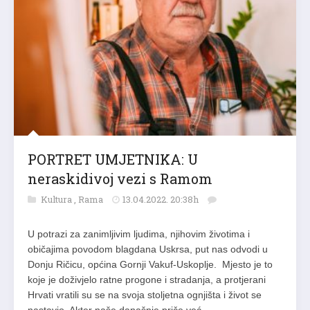
PORTRET UMJETNIKA: U
neraskidivoj vezi s Ramom
Kultura
,
Rama
13.04.2022. 20:38h
U potrazi za zanimljivim ljudima, njihovim životima i
običajima povodom blagdana Uskrsa, put nas odvodi u
Donju Ričicu, općina Gornji Vakuf-Uskoplje. Mjesto je to
koje je doživjelo ratne progone i stradanja, a protjerani
Hrvati vratili su se na svoja stoljetna ognjišta i život se
nastavio. Akter naše današnje priče već…