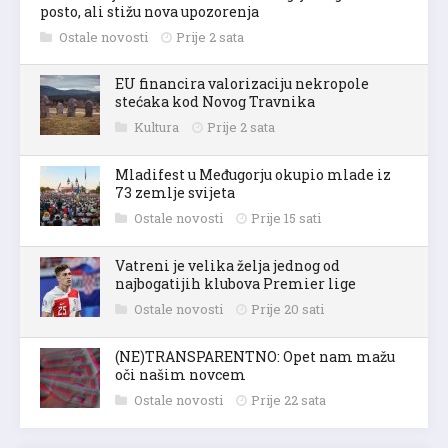
posto, ali stižu nova upozorenja
Ostale novosti
Prije 2 sata
EU financira valorizaciju nekropole
stećaka kod Novog Travnika
Kultura
Prije 2 sata
Mladifest u Međugorju okupio mlade iz
73 zemlje svijeta
Ostale novosti
Prije 15 sati
Vatreni je velika želja jednog od
najbogatijih klubova Premier lige
Ostale novosti
Prije 20 sati
(NE)TRANSPARENTNO: Opet nam mažu
oči našim novcem
Ostale novosti
Prije 22 sata