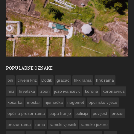
POPULARNE OZNAKE
ČE
bih
crveni križ
Dodik
gračac
hkk rama
hnk rama


hnž
hrvatska
izbori
jozo ivančević
korona
koronavirus
košarka
mostar
njemačka
nogomet
opcinsko vijeće
općina prozor-rama
papa franjo
policija
povijest
prozor
prozor rama
rama
ramski vjesnik
ramsko jezero