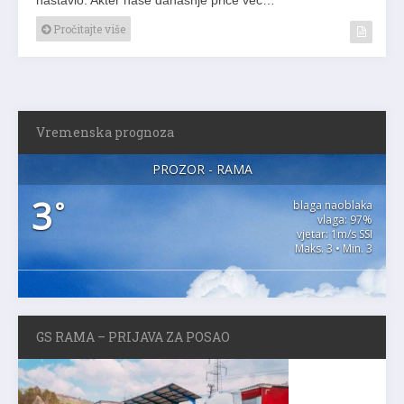
Pročitajte više
Vremenska prognoza
PROZOR - RAMA
3
°
blaga naoblaka
vlaga: 97%
vjetar: 1m/s SSI
Maks. 3 • Min. 3
GS RAMA – PRIJAVA ZA POSAO