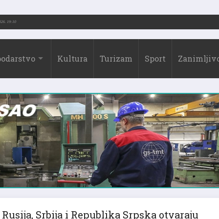
2026.)
31.07.2026. 19:10
odarstvo
Kultura
Turizam
Sport
Zanimljivo