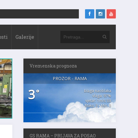
sti
Galerije
Vremenska prognoza
PROZOR - RAMA
3
°
blaga naoblaka
vlaga: 97%
vjetar: 1m/s SSI
Maks. 3 • Min. 3
GS RAMA – PRIJAVA ZA POSAO