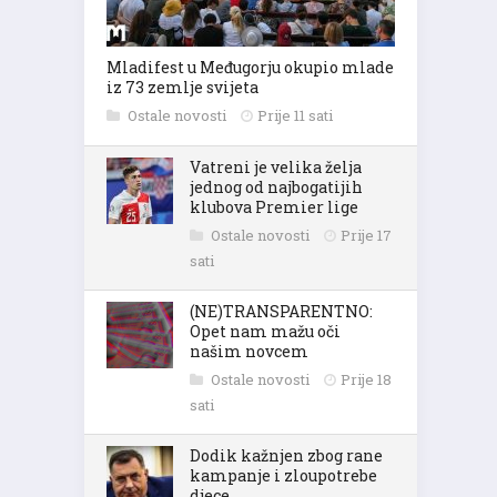
Mladifest u Međugorju okupio mlade
iz 73 zemlje svijeta
Ostale novosti
Prije 11 sati
Vatreni je velika želja
jednog od najbogatijih
klubova Premier lige
Ostale novosti
Prije 17
sati
(NE)TRANSPARENTNO:
Opet nam mažu oči
našim novcem
Ostale novosti
Prije 18
sati
Dodik kažnjen zbog rane
kampanje i zloupotrebe
djece