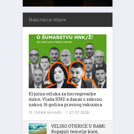
Najčitanije objave
Ključna odluka za hercegovačke
šume, Vlada HNŽ-a danas o zakonu
nakon 16 godina pravnog vakuuma
Ostale novosti
27.07.2026.
VELIKO OTKRIĆE U RAMI:
Kopajući temelje kuće,