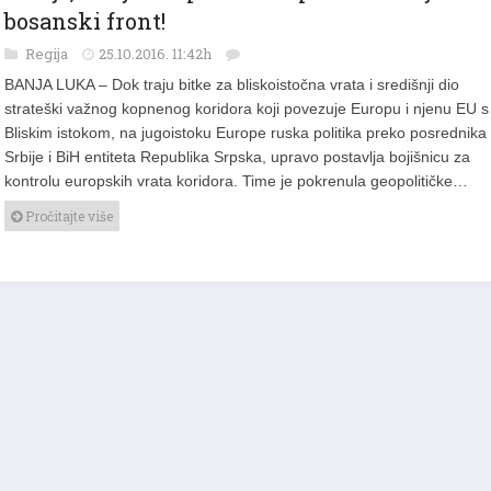
Rusija, Srbija i Republika Srpska otvaraju
bosanski front!
Regija
25.10.2016. 11:42h
BANJA LUKA – Dok traju bitke za bliskoistočna vrata i središnji dio
strateški važnog kopnenog koridora koji povezuje Europu i njenu EU s
Bliskim istokom, na jugoistoku Europe ruska politika preko posrednika
Srbije i BiH entiteta Republika Srpska, upravo postavlja bojišnicu za
kontrolu europskih vrata koridora. Time je pokrenula geopolitičke…
Pročitajte više