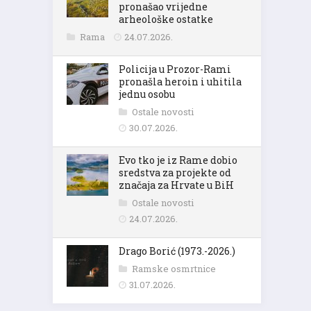
pronašao vrijedne
arheološke ostatke
Rama
24.07.2026.
Policija u Prozor-Rami
pronašla heroin i uhitila
jednu osobu
Ostale novosti
30.07.2026.
Evo tko je iz Rame dobio
sredstva za projekte od
značaja za Hrvate u BiH
Ostale novosti
24.07.2026.
Drago Borić (1973.-2026.)
Ramske osmrtnice
31.07.2026.