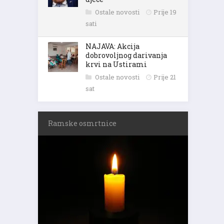
Ostale novosti
Prije 19
sati
NAJAVA: Akcija
dobrovoljnog darivanja
krvi na Ustirami
Ostale novosti
Prije 21
sat
Ramske osmrtnice