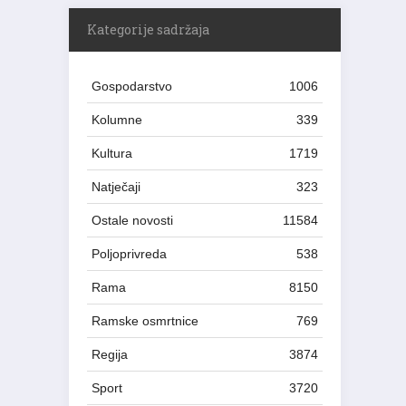
Kategorije sadržaja
Gospodarstvo
1006
Kolumne
339
Kultura
1719
Natječaji
323
Ostale novosti
11584
Poljoprivreda
538
Rama
8150
Ramske osmrtnice
769
Regija
3874
Sport
3720