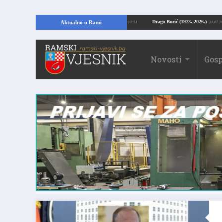
jući temelje kuće, pronašao vrijedne arheološke ostatke
Drago Borić (1973.-
Aktualno u Rami
24.07.2026. 13:51
Novosti
Gosp