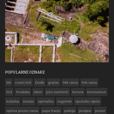
POPULARNE OZNAKE
ČE
bih
crveni križ
Dodik
gračac
hkk rama
hnk rama


hnž
hrvatska
izbori
jozo ivančević
korona
koronavirus
košarka
mostar
njemačka
nogomet
opcinsko vijeće
općina prozor-rama
papa franjo
policija
povijest
prozor