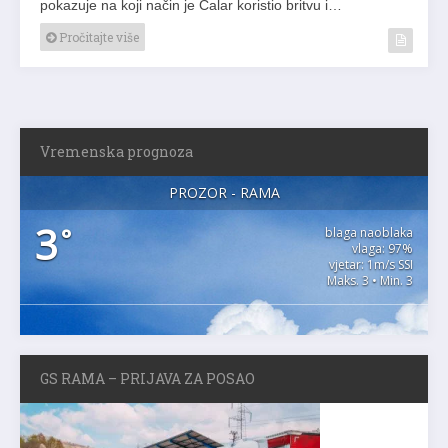
pokazuje na koji način je Calar koristio britvu i…
Pročitajte više
Vremenska prognoza
PROZOR - RAMA
3
°
blaga naoblaka
vlaga: 97%
vjetar: 1m/s SSI
Maks. 3 • Min. 3
GS RAMA – PRIJAVA ZA POSAO