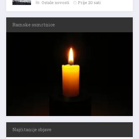
Ostale novosti
Prije 20 sati
Ramske osmrtnice
Najčitanije objave