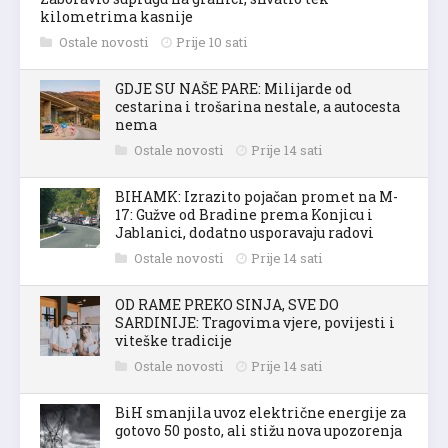
kilometrima kasnije
Ostale novosti
Prije 10 sati
GDJE SU NAŠE PARE: Milijarde od
cestarina i trošarina nestale, a autocesta
nema
Ostale novosti
Prije 14 sati
BIHAMK: Izrazito pojačan promet na M-
17: Gužve od Bradine prema Konjicu i
Jablanici, dodatno usporavaju radovi
Ostale novosti
Prije 14 sati
OD RAME PREKO SINJA, SVE DO
SARDINIJE: Tragovima vjere, povijesti i
viteške tradicije
Ostale novosti
Prije 14 sati
BiH smanjila uvoz električne energije za
gotovo 50 posto, ali stižu nova upozorenja