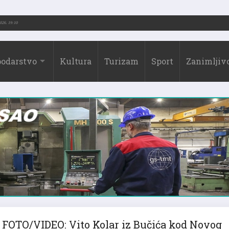
2026.)
31.07.2026. 19:10
odarstvo
Kultura
Turizam
Sport
Zanimljivo