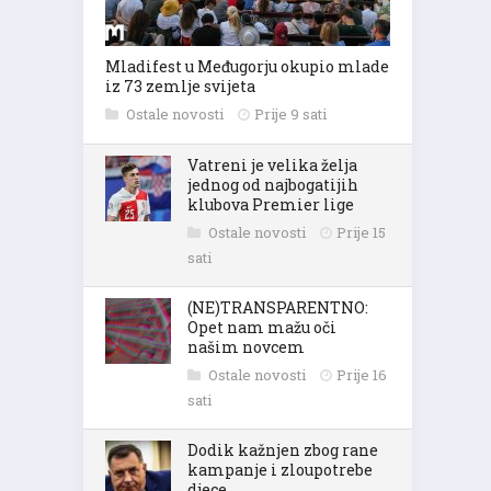
Mladifest u Međugorju okupio mlade
iz 73 zemlje svijeta
Ostale novosti
Prije 9 sati
Vatreni je velika želja
jednog od najbogatijih
klubova Premier lige
Ostale novosti
Prije 15
sati
(NE)TRANSPARENTNO:
Opet nam mažu oči
našim novcem
Ostale novosti
Prije 16
sati
Dodik kažnjen zbog rane
kampanje i zloupotrebe
djece