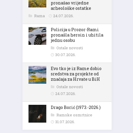
pronašao vrijedne
arheološke ostatke
Rama
24.07.2026.
Policija u Prozor-Rami
pronašla heroin i uhitila
jednu osobu
Ostale novosti
30.07.2026.
Evo tko je iz Rame dobio
sredstva za projekte od
značaja za Hrvate u BiH
Ostale novosti
24.07.2026.
Drago Borić (1973.-2026.)
Ramske osmrtnice
31.07.2026.