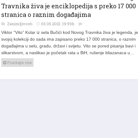
FOTO/VIDEO: Vito Kolar iz Bučića kod Novog
Travnika živa je enciklopedija s preko 17 000
stranica o raznim događajima
Zanimljivosti
03.05.2021. 19:59h
Viktor “Vito” Kolar iz sela Bučići kod Novog Travnika živa je legenda, je
svojoj kolekciji do sada ima zapisano preko 17 000 stranica, o raznim
događajima u selu, gradu, državi i svijetu. Vito se pored pisanja bavi i
slikarstvom, a naslikao je početak rata u BiH, rušenje bliazanaca u…
Pročitajte više