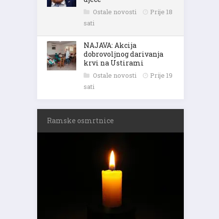
Ostale novosti
Prije 18
sati
NAJAVA: Akcija
dobrovoljnog darivanja
krvi na Ustirami
Ostale novosti
Prije 19
sati
Ramske osmrtnice