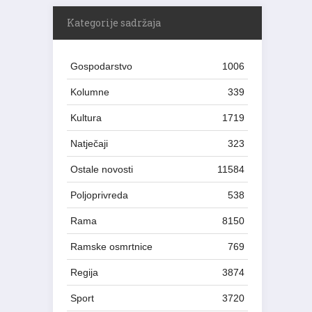
Kategorije sadržaja
Gospodarstvo
1006
Kolumne
339
Kultura
1719
Natječaji
323
Ostale novosti
11584
Poljoprivreda
538
Rama
8150
Ramske osmrtnice
769
Regija
3874
Sport
3720