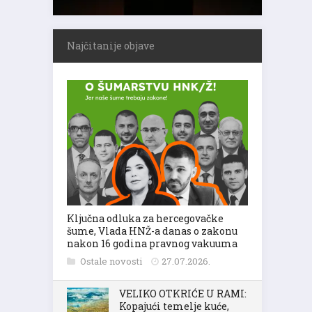
Najčitanije objave
Ključna odluka za hercegovačke
šume, Vlada HNŽ-a danas o zakonu
nakon 16 godina pravnog vakuuma
Ostale novosti
27.07.2026.
VELIKO OTKRIĆE U RAMI:
Kopajući temelje kuće,