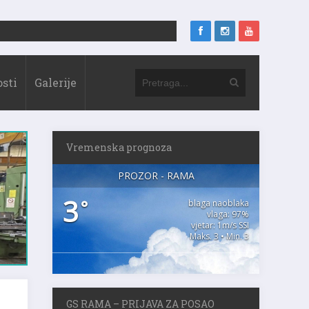
sti
Galerije
Vremenska prognoza
PROZOR - RAMA
3
°
blaga naoblaka
vlaga: 97%
vjetar: 1m/s SSI
Maks. 3 • Min. 3
GS RAMA – PRIJAVA ZA POSAO