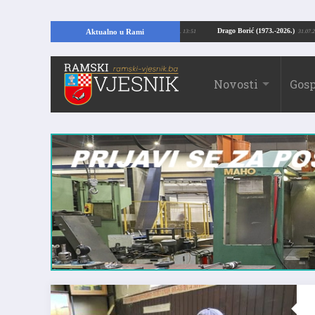
ajući temelje kuće, pronašao vrijedne arheološke ostatke
Drago Borić (1973.-
Aktualno u Rami
24.07.2026. 13:51
Novosti
Gosp