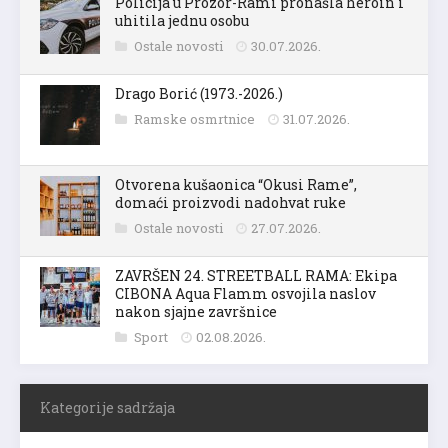
Policija u Prozor-Rami pronašla heroin i
uhitila jednu osobu
Ostale novosti
30.07.2026.
Drago Borić (1973.-2026.)
Ramske osmrtnice
31.07.2026.
Otvorena kušaonica “Okusi Rame”,
domaći proizvodi nadohvat ruke
Ostale novosti
27.07.2026.
ZAVRŠEN 24. STREETBALL RAMA: Ekipa
CIBONA Aqua Flamm osvojila naslov
nakon sjajne završnice
Sport
02.08.2026.
Kategorije sadržaja