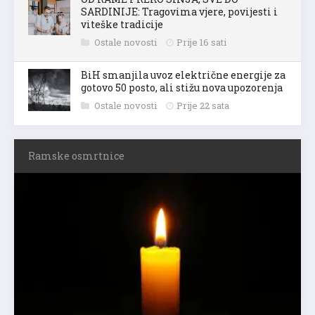
SARDINIJE: Tragovima vjere, povijesti i
viteške tradicije
Ostale novosti
Prije 16 sati
BiH smanjila uvoz električne energije za
gotovo 50 posto, ali stižu nova upozorenja
Ostale novosti
Prije 22 sata
Ramske osmrtnice