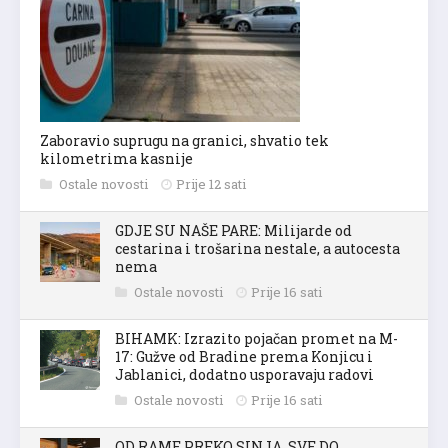
Zaboravio suprugu na granici, shvatio tek
kilometrima kasnije
Ostale novosti
Prije 12 sati
GDJE SU NAŠE PARE: Milijarde od
cestarina i trošarina nestale, a autocesta
nema
Ostale novosti
Prije 16 sati
BIHAMK: Izrazito pojačan promet na M-
17: Gužve od Bradine prema Konjicu i
Jablanici, dodatno usporavaju radovi
Ostale novosti
Prije 16 sati
OD RAME PREKO SINJA, SVE DO