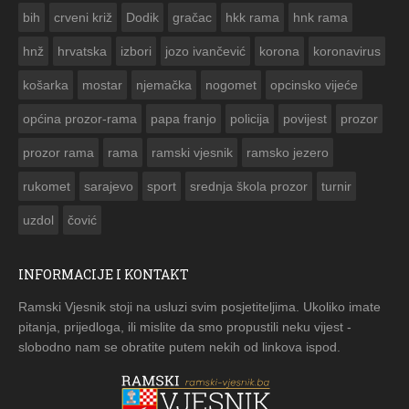
ČESTITKA RAMSKOG VJESNIKA ZA USKRS
bih
crveni križ
Dodik
gračac
hkk rama
hnk rama


hnž
hrvatska
izbori
jozo ivančević
korona
koronavirus
košarka
mostar
njemačka
nogomet
opcinsko vijeće
općina prozor-rama
papa franjo
policija
povijest
prozor
prozor rama
rama
ramski vjesnik
ramsko jezero
rukomet
sarajevo
sport
srednja škola prozor
turnir
uzdol
čović
INFORMACIJE I KONTAKT
Ramski Vjesnik stoji na usluzi svim posjetiteljima. Ukoliko imate
pitanja, prijedloga, ili mislite da smo propustili neku vijest -
slobodno nam se obratite putem nekih od linkova ispod.