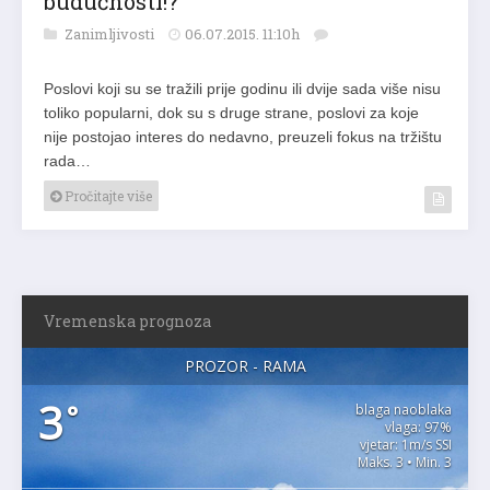
budućnosti!?
Zanimljivosti
06.07.2015. 11:10h
Poslovi koji su se tražili prije godinu ili dvije sada više nisu
toliko popularni, dok su s druge strane, poslovi za koje
nije postojao interes do nedavno, preuzeli fokus na tržištu
rada…
Pročitajte više
Vremenska prognoza
PROZOR - RAMA
3
°
blaga naoblaka
vlaga: 97%
vjetar: 1m/s SSI
Maks. 3 • Min. 3