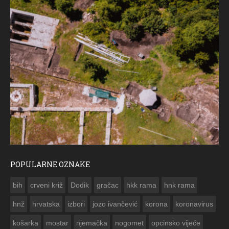
POPULARNE OZNAKE
ČE
bih
crveni križ
Dodik
gračac
hkk rama
hnk rama


hnž
hrvatska
izbori
jozo ivančević
korona
koronavirus
košarka
mostar
njemačka
nogomet
opcinsko vijeće