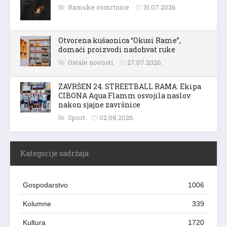
Ramske osmrtnice
31.07.2026.
Otvorena kušaonica “Okusi Rame”,
domaći proizvodi nadohvat ruke
Ostale novosti
27.07.2026.
ZAVRŠEN 24. STREETBALL RAMA: Ekipa
CIBONA Aqua Flamm osvojila naslov
nakon sjajne završnice
Sport
02.08.2026.
Kategorije sadržaja
Gospodarstvo
1006
Kolumne
339
Kultura
1720