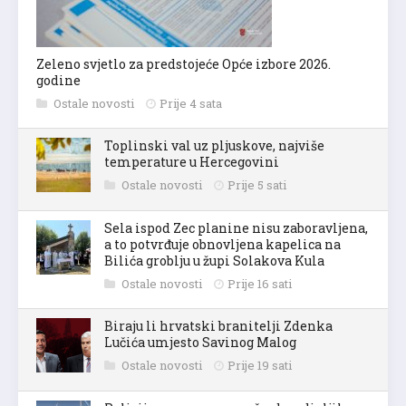
Zeleno svjetlo za predstojeće Opće izbore 2026.
godine
Ostale novosti
Prije 4 sata
Toplinski val uz pljuskove, najviše
temperature u Hercegovini
Ostale novosti
Prije 5 sati
Sela ispod Zec planine nisu zaboravljena,
a to potvrđuje obnovljena kapelica na
Bilića groblju u župi Solakova Kula
Ostale novosti
Prije 16 sati
Biraju li hrvatski branitelji Zdenka
Lučića umjesto Savinog Malog
Ostale novosti
Prije 19 sati