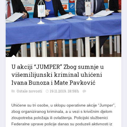
U akciji “JUMPER” Zbog sumnje u
višemilijunski kriminal uhićeni
Ivana Bunoza i Mate Pavković
Ostale novosti
19.11.2019. 18:58h
Uhićene su tri osobe, u sklopu operativne akcije “Jumper”,
zbog organiziranog kriminala, a u vezi s krivičnim djelom
zloupotreba položaja ili ovlaštenja. Policijski službenici
Federalne uprave policije danas su poduzeli aktivnosti iz