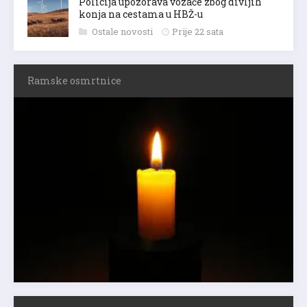
Policija upozorava vozače zbog divljih
konja na cestama u HBŽ-u
Ostale novosti
Prije 22 sata
Ramske osmrtnice