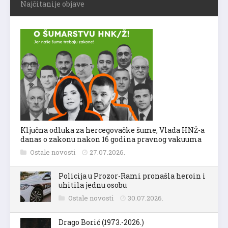
Najčitanije objave
Ključna odluka za hercegovačke šume, Vlada HNŽ-a
danas o zakonu nakon 16 godina pravnog vakuuma
Ostale novosti
27.07.2026.
Policija u Prozor-Rami pronašla heroin i
uhitila jednu osobu
Ostale novosti
30.07.2026.
Drago Borić (1973.-2026.)