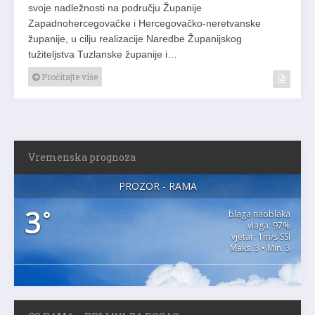
svoje nadležnosti na području Županije
Zapadnohercegovačke i Hercegovačko-neretvanske
županije, u cilju realizacije Naredbe Županijskog
tužiteljstva Tuzlanske županije i…
Pročitajte više
Vremenska prognoza
PROZOR - RAMA
3
°
blaga naoblaka
vlaga: 97%
vjetar: 1m/s SSI
Maks. 3 • Min. 3