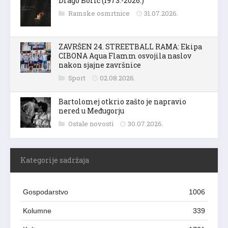
Drago Borić (1973.-2026.)
Ramske osmrtnice
31.07.2026.
ZAVRŠEN 24. STREETBALL RAMA: Ekipa
CIBONA Aqua Flamm osvojila naslov
nakon sjajne završnice
Sport
02.08.2026.
Bartolomej otkrio zašto je napravio
nered u Međugorju
Ostale novosti
30.07.2026.
Kategorije sadržaja
Gospodarstvo
1006
Kolumne
339