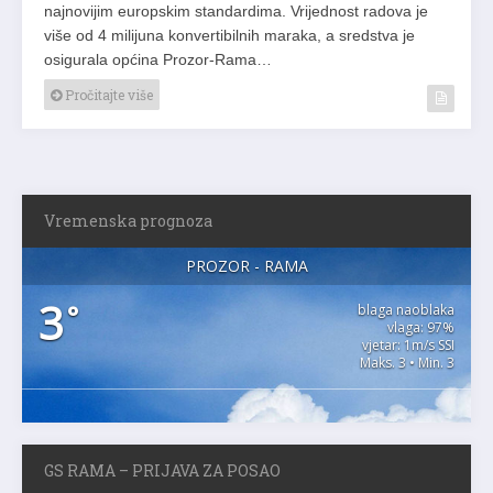
najnovijim europskim standardima. Vrijednost radova je
više od 4 milijuna konvertibilnih maraka, a sredstva je
osigurala općina Prozor-Rama…
Pročitajte više
Vremenska prognoza
PROZOR - RAMA
3
°
blaga naoblaka
vlaga: 97%
vjetar: 1m/s SSI
Maks. 3 • Min. 3
GS RAMA – PRIJAVA ZA POSAO