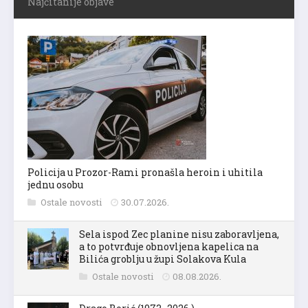
Najčitanije objave
Policija u Prozor-Rami pronašla heroin i uhitila
jednu osobu
Ostale novosti
30.07.2026.
Sela ispod Zec planine nisu zaboravljena,
a to potvrđuje obnovljena kapelica na
Bilića groblju u župi Solakova Kula
Ostale novosti
08.08.2026.