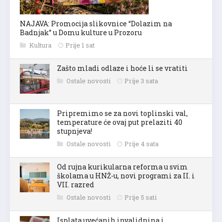
NAJAVA: Promocija slikovnice “Dolazim na
Badnjak” u Domu kulture u Prozoru
Kultura
Prije 1 sat
Zašto mladi odlaze i hoće li se vratiti
Ostale novosti
Prije 3 sata
Pripremimo se za novi toplinski val,
temperature će ovaj put prelaziti 40
stupnjeva!
Ostale novosti
Prije 4 sata
Od rujna kurikularna reforma u svim
školama u HNŽ-u, novi programi za II. i
VII. razred
Ostale novosti
Prije 5 sati
Isplata uvećanih invalidnina i