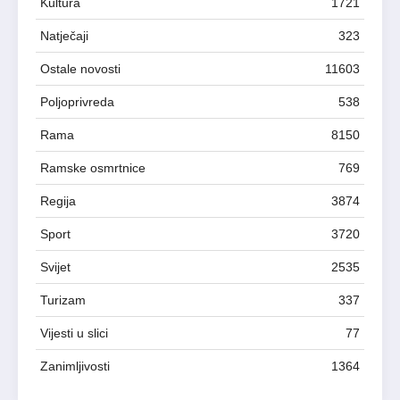
Kultura
1721
Natječaji
323
Ostale novosti
11603
Poljoprivreda
538
Rama
8150
Ramske osmrtnice
769
Regija
3874
Sport
3720
Svijet
2535
Turizam
337
Vijesti u slici
77
Zanimljivosti
1364