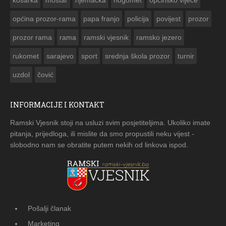
košarka
mostar
njemačka
nogomet
opcinsko vijeće
općina prozor-rama
papa franjo
policija
povijest
prozor
prozor rama
rama
ramski vjesnik
ramsko jezero
rukomet
sarajevo
sport
srednja škola prozor
turnir
uzdol
čović
INFORMACIJE I KONTAKT
Ramski Vjesnik stoji na usluzi svim posjetiteljima. Ukoliko imate
pitanja, prijedloga, ili mislite da smo propustili neku vijest -
slobodno nam se obratite putem nekih od linkova ispod.
Pošalji članak
Marketing