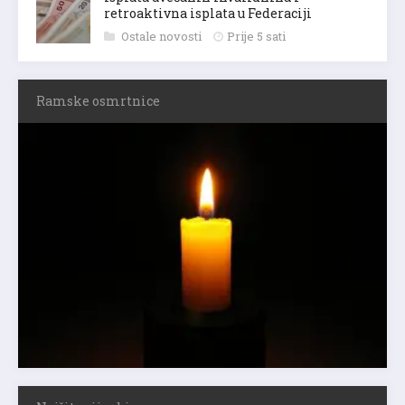
retroaktivna isplata u Federaciji
Ostale novosti
Prije 5 sati
Ramske osmrtnice