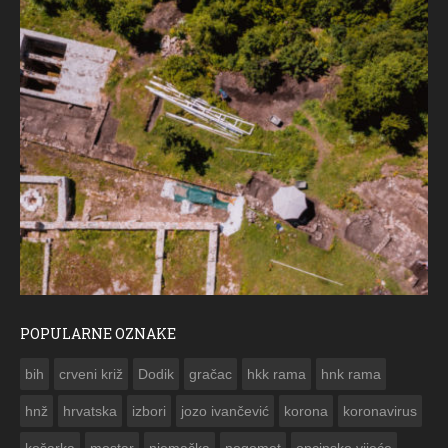
POPULARNE OZNAKE
ČE
bih
crveni križ
Dodik
gračac
hkk rama
hnk rama


hnž
hrvatska
izbori
jozo ivančević
korona
koronavirus