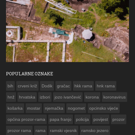
POPULARNE OZNAKE
ČESTITKA RAMSKOG VJESNIKA ZA USKRS 20
bih
crveni križ
Dodik
gračac
hkk rama
hnk rama


hnž
hrvatska
izbori
jozo ivančević
korona
koronavirus
košarka
mostar
njemačka
nogomet
opcinsko vijeće
općina prozor-rama
papa franjo
policija
povijest
prozor
prozor rama
rama
ramski vjesnik
ramsko jezero