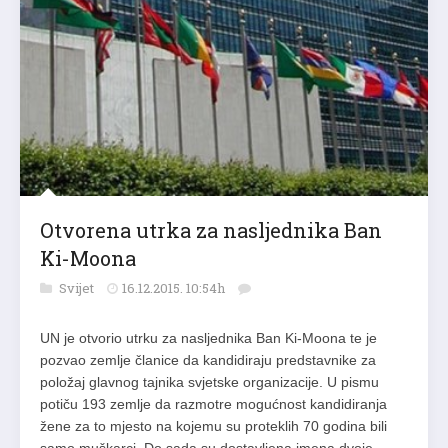
Otvorena utrka za nasljednika Ban
Ki-Moona
Svijet
16.12.2015. 10:54h
UN je otvorio utrku za nasljednika Ban Ki-Moona te je
pozvao zemlje članice da kandidiraju predstavnike za
položaj glavnog tajnika svjetske organizacije. U pismu
potiču 193 zemlje da razmotre mogućnost kandidiranja
žene za to mjesto na kojemu su proteklih 70 godina bili
samo muškarci. Do sada su dostavljena imena dvoje…