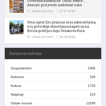
Otvorena kušaonica “Okusi Rame”,
domaći proizvodi nadohvat ruke
Ostale novosti
27.07.2026.
Sela ispod Zec planine nisu zaboravljena,
a to potvrđuje obnovljena kapelica na
Bilića groblju u župi Solakova Kula
Ostale novosti
08.08.2026.
Kategorije sadržaja
Gospodarstvo
1006
Kolumne
339
Kultura
1720
Natječaji
323
Ostale novosti
11599