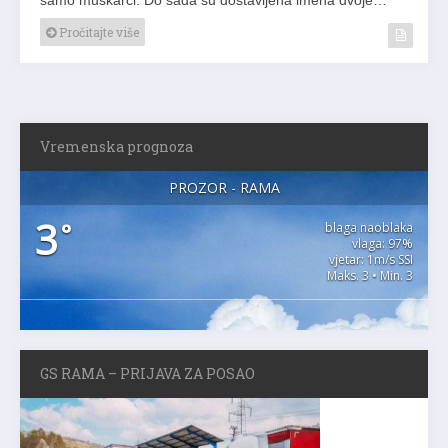
Pročitajte više
Vremenska prognoza
PROZOR - RAMA
3
°
blaga naoblaka
vlaga: 97%
vjetar: 1m/s SSI
Maks. 3 • Min. 3
GS RAMA – PRIJAVA ZA POSAO