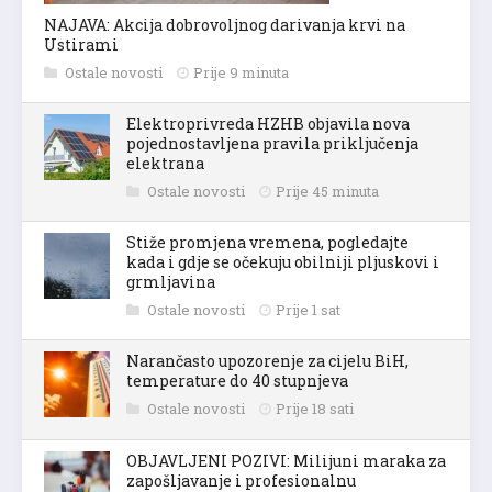
NAJAVA: Akcija dobrovoljnog darivanja krvi na
Ustirami
Ostale novosti
Prije 9 minuta
Elektroprivreda HZHB objavila nova
pojednostavljena pravila priključenja
elektrana
Ostale novosti
Prije 45 minuta
Stiže promjena vremena, pogledajte
kada i gdje se očekuju obilniji pljuskovi i
grmljavina
Ostale novosti
Prije 1 sat
Narančasto upozorenje za cijelu BiH,
temperature do 40 stupnjeva
Ostale novosti
Prije 18 sati
OBJAVLJENI POZIVI: Milijuni maraka za
zapošljavanje i profesionalnu