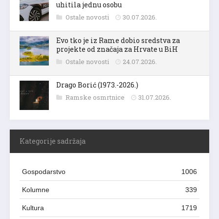
uhitila jednu osobu
Ostale novosti
30.07.2026.
Evo tko je iz Rame dobio sredstva za
projekte od značaja za Hrvate u BiH
Ostale novosti
24.07.2026.
Drago Borić (1973.-2026.)
Ramske osmrtnice
31.07.2026.
Kategorije sadržaja
Gospodarstvo
1006
Kolumne
339
Kultura
1719