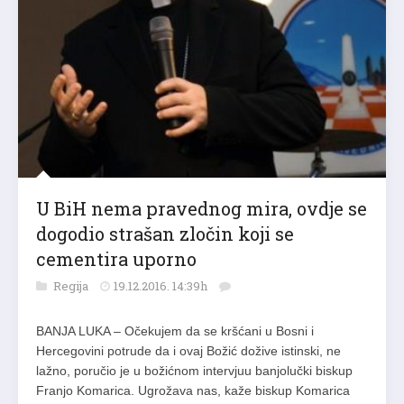
U BiH nema pravednog mira, ovdje se
dogodio strašan zločin koji se
cementira uporno
Regija
19.12.2016. 14:39h
BANJA LUKA – Očekujem da se kršćani u Bosni i
Hercegovini potrude da i ovaj Božić dožive istinski, ne
lažno, poručio je u božićnom intervjuu banjolučki biskup
Franjo Komarica. Ugrožava nas, kaže biskup Komarica