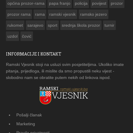
općina prozor-rama
papa franjo
policija
povijest
prozor
prozor rama
rama
ramski vjesnik
ramsko jezero
rukomet
sarajevo
sport
srednja škola prozor
turnir
uzdol
čović
INFORMACIJE I KONTAKT
Ramski Vjesnik stoji na usluzi svim posjetiteljima. Ukoliko imate
pitanja, prijedloga, ili mislite da smo propustili neku vijest -
slobodno nam se obratite putem nekih od linkova ispod.
Pošalji članak
Marketing
Pravila privatnosti