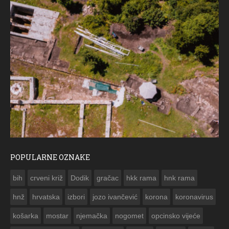
POPULARNE OZNAKE
ČE
bih
crveni križ
Dodik
gračac
hkk rama
hnk rama


hnž
hrvatska
izbori
jozo ivančević
korona
koronavirus
košarka
mostar
njemačka
nogomet
opcinsko vijeće