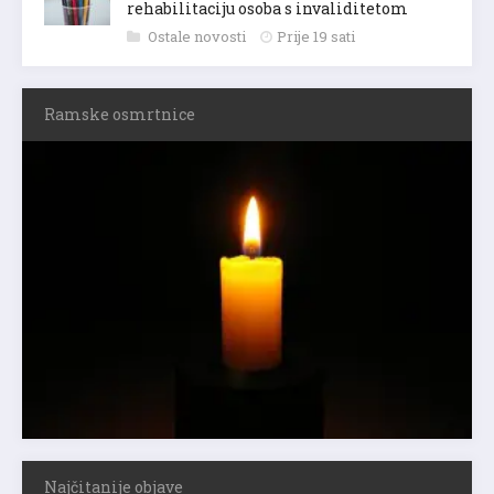
rehabilitaciju osoba s invaliditetom
Ostale novosti
Prije 19 sati
Ramske osmrtnice
Najčitanije objave