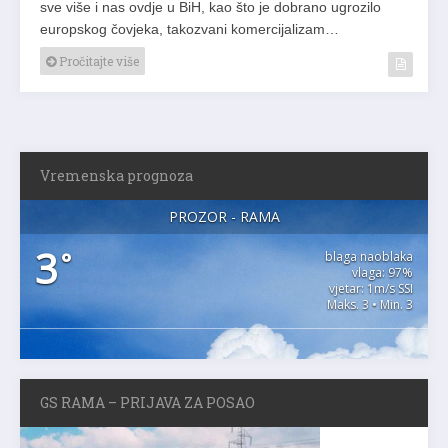
sve više i nas ovdje u BiH, kao što je dobrano ugrozilo
europskog čovjeka, takozvani komercijalizam…
Pročitajte više
Vremenska prognoza
PROZOR - RAMA
3
°
blaga naoblaka
vlaga: 97%
vjetar: 1m/s SSI
Maks. 3 • Min. 3
GS RAMA – PRIJAVA ZA POSAO