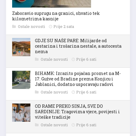
Zaboravio suprugu na granici, shvatio tek
kilometrima kasnije
Ostale novosti
Prije 2 sata
GDJE SU NAŠE PARE: Milijarde od
cestarina i trošarina nestale, a autocesta
nema
Ostale novosti
Prije 6 sati
BIHAMK: Izrazito pojačan promet na M-
17: Gužve od Bradine prema Konjicu i
Jablanici, dodatno usporavaju radovi
Ostale novosti
Prije 6 sati
OD RAME PREKO SINJA, SVE DO
SARDINIJE: Tragovima vjere, povijesti i
viteške tradicije
Ostale novosti
Prije 6 sati