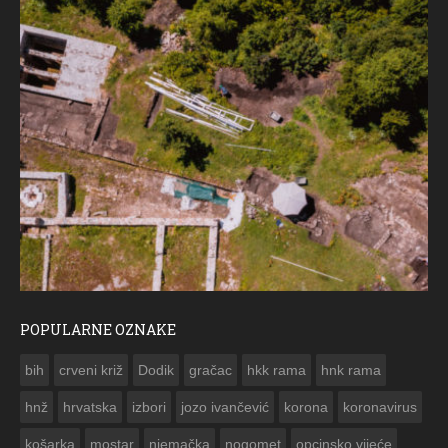
POPULARNE OZNAKE
ČE
bih
crveni križ
Dodik
gračac
hkk rama
hnk rama


hnž
hrvatska
izbori
jozo ivančević
korona
koronavirus
košarka
mostar
njemačka
nogomet
opcinsko vijeće