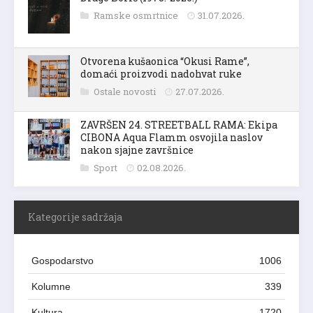
Ramske osmrtnice
31.07.2026.
Otvorena kušaonica “Okusi Rame”,
domaći proizvodi nadohvat ruke
Ostale novosti
27.07.2026.
ZAVRŠEN 24. STREETBALL RAMA: Ekipa
CIBONA Aqua Flamm osvojila naslov
nakon sjajne završnice
Sport
02.08.2026.
Kategorije sadržaja
Gospodarstvo
1006
Kolumne
339
Kultura
1720