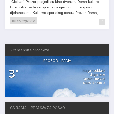
„Ciciban“ Prozor posjetili su kino-dvoranu Doma kulture
Prozor-Rama te se upoznali s njezinom funkcijom i
djelatnostima Kulturno-sportskog centra Prozor-Rama,…
Pročitajte više
Vremenska prognoza
PROZOR - RAMA
3
°
blaga naoblaka
vlaga: 97%
vjetar: 1m/s SSI
Maks. 3 • Min. 3
GS RAMA – PRIJAVA ZA POSAO