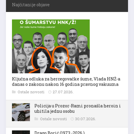
Najčitanije objave
Ključna odluka za hercegovačke šume, Vlada HNŽ-a
danas o zakonu nakon 16 godina pravnog vakuuma
Ostale novosti
27.07.2026.
Policija u Prozor-Rami pronašla heroin i
uhitila jednu osobu
Ostale novosti
30.07.2026.
Drago Borić (1973.-2026.)