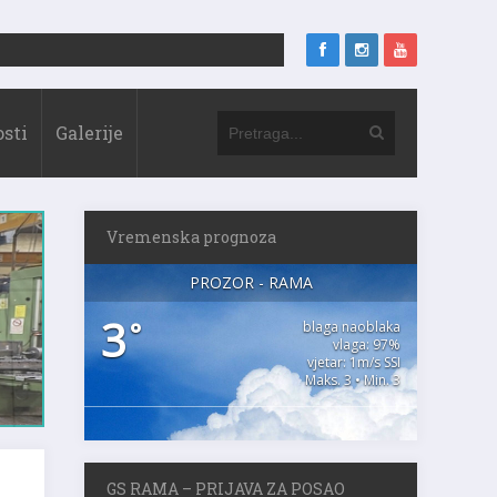
sti
Galerije
Vremenska prognoza
PROZOR - RAMA
3
°
blaga naoblaka
vlaga: 97%
vjetar: 1m/s SSI
Maks. 3 • Min. 3
GS RAMA – PRIJAVA ZA POSAO