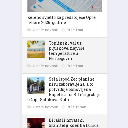
Zeleno svjetlo za predstojeće Opće
izbore 2026. godine
Ostale novosti
Prije 1 sat
Toplinski val uz
pljuskove, najviše
temperature u
Hercegovini
Ostale novosti
Prije 1 sat
Sela ispod Zec planine
nisu zaboravljena, a to
potvrđuje obnovljena
kapelica na Bilića groblju
u župi Solakova Kula
Ostale novosti
Prije 12 sati
Biraju li hrvatski
branitelji Zdenka Lučića