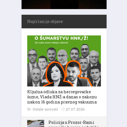
Najčitanije objave
Ključna odluka za hercegovačke
šume, Vlada HNŽ-a danas o zakonu
nakon 16 godina pravnog vakuuma
Ostale novosti
27.07.2026.
Policija u Prozor-Rami