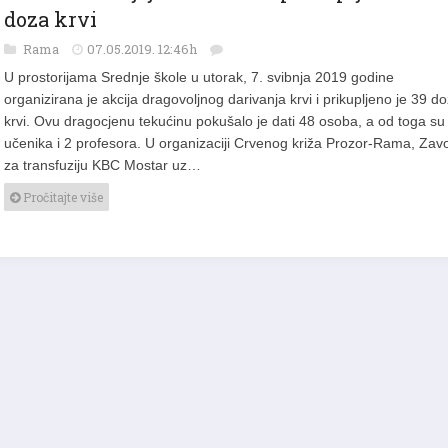
doza krvi
Rama
07.05.2019. 12:46h
U prostorijama Srednje škole u utorak, 7. svibnja 2019 godine
organizirana je akcija dragovoljnog darivanja krvi i prikupljeno je 39 d
krvi. Ovu dragocjenu tekućinu pokušalo je dati 48 osoba, a od toga su
učenika i 2 profesora. U organizaciji Crvenog križa Prozor-Rama, Zav
za transfuziju KBC Mostar uz…
Pročitajte više