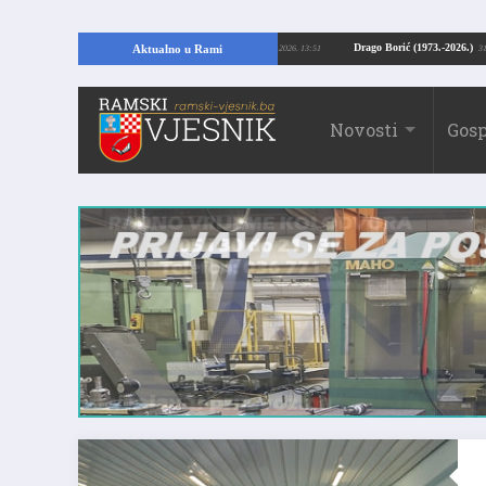
Kopajući temelje kuće, pronašao vrijedne arheološke ostatke
Drago Borić (19
Aktualno u Rami
24.07.2026. 13:51
Novosti
Gosp