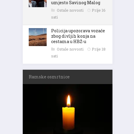
umjesto Savinog Malog
Ostale novosti
Prije 16
sati
Policija upozorava vozače
zbog divljih konja na
cestama u HBŽ-u
Ostale novosti
Prije 18
sati
Ramske osmrtnice