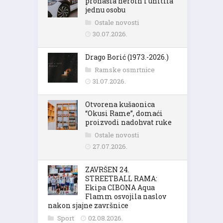
pronašla heroin i uhitila
jednu osobu
Ostale novosti
30.07.2026.
Drago Borić (1973.-2026.)
Ramske osmrtnice
31.07.2026.
Otvorena kušaonica
“Okusi Rame”, domaći
proizvodi nadohvat ruke
Ostale novosti
27.07.2026.
ZAVRŠEN 24.
STREETBALL RAMA:
Ekipa CIBONA Aqua
Flamm osvojila naslov
nakon sjajne završnice
Sport
02.08.2026.