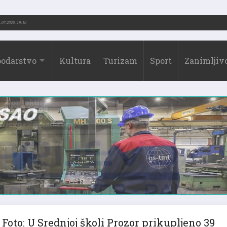
73.-2026.)
31.07.2026. 19:10
odarstvo
Kultura
Turizam
Sport
Zanimljivo
Foto: U Srednjoj školi Prozor prikupljeno 39