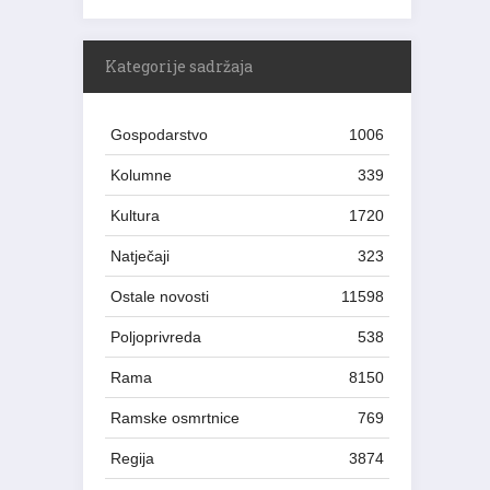
Kategorije sadržaja
Gospodarstvo
1006
Kolumne
339
Kultura
1720
Natječaji
323
Ostale novosti
11598
Poljoprivreda
538
Rama
8150
Ramske osmrtnice
769
Regija
3874