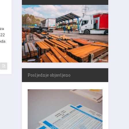
oza
 22
oda
Posljednje objavljeno