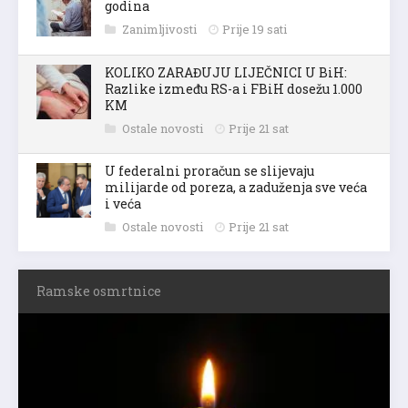
godina
Zanimljivosti
Prije 19 sati
KOLIKO ZARAĐUJU LIJEČNICI U BiH:
Razlike između RS-a i FBiH dosežu 1.000
KM
Ostale novosti
Prije 21 sat
U federalni proračun se slijevaju
milijarde od poreza, a zaduženja sve veća
i veća
Ostale novosti
Prije 21 sat
Ramske osmrtnice