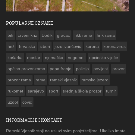
POPULARNE OZNAKE
ČESTITKA RAMSKOG VJESNIKA ZA USKRS 2023. GODINE
bih
crveni križ
Dodik
gračac
hkk rama
hnk rama


hnž
hrvatska
izbori
jozo ivančević
korona
koronavirus
košarka
mostar
njemačka
nogomet
opcinsko vijeće
općina prozor-rama
papa franjo
policija
povijest
prozor
prozor rama
rama
ramski vjesnik
ramsko jezero
rukomet
sarajevo
sport
srednja škola prozor
turnir
uzdol
čović
INFORMACIJE I KONTAKT
Ramski Vjesnik stoji na usluzi svim posjetiteljima. Ukoliko imate