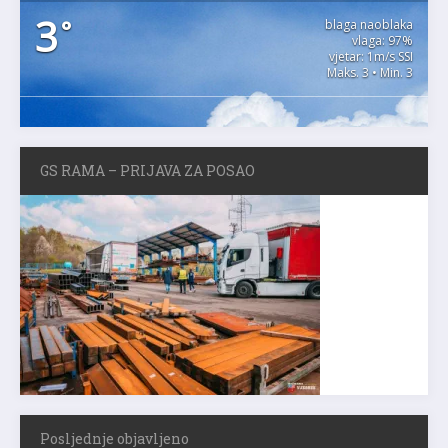
3
°
blaga naoblaka
vlaga: 97%
vjetar: 1m/s SSI
Maks. 3 • Min. 3
GS RAMA – PRIJAVA ZA POSAO
Posljednje objavljeno