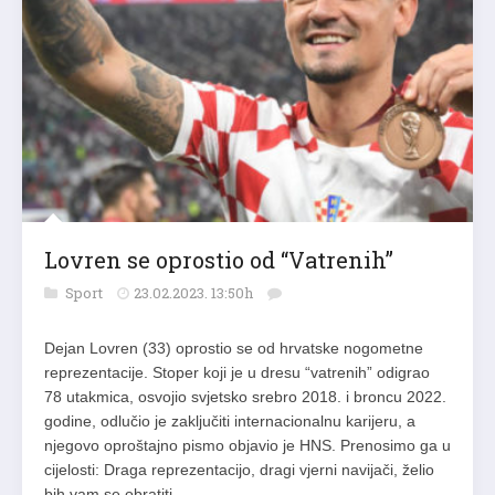
Lovren se oprostio od “Vatrenih”
Sport
23.02.2023. 13:50h
Dejan Lovren (33) oprostio se od hrvatske nogometne
reprezentacije. Stoper koji je u dresu “vatrenih” odigrao
78 utakmica, osvojio svjetsko srebro 2018. i broncu 2022.
godine, odlučio je zaključiti internacionalnu karijeru, a
njegovo oproštajno pismo objavio je HNS. Prenosimo ga u
cijelosti: Draga reprezentacijo, dragi vjerni navijači, želio
bih vam se obratiti…