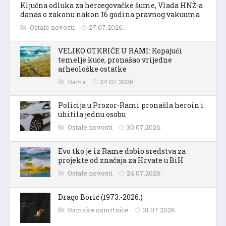
Ključna odluka za hercegovačke šume, Vlada HNŽ-a
danas o zakonu nakon 16 godina pravnog vakuuma
Ostale novosti
27.07.2026.
VELIKO OTKRIĆE U RAMI: Kopajući
temelje kuće, pronašao vrijedne
arheološke ostatke
Rama
24.07.2026.
Policija u Prozor-Rami pronašla heroin i
uhitila jednu osobu
Ostale novosti
30.07.2026.
Evo tko je iz Rame dobio sredstva za
projekte od značaja za Hrvate u BiH
Ostale novosti
24.07.2026.
Drago Borić (1973.-2026.)
Ramske osmrtnice
31.07.2026.