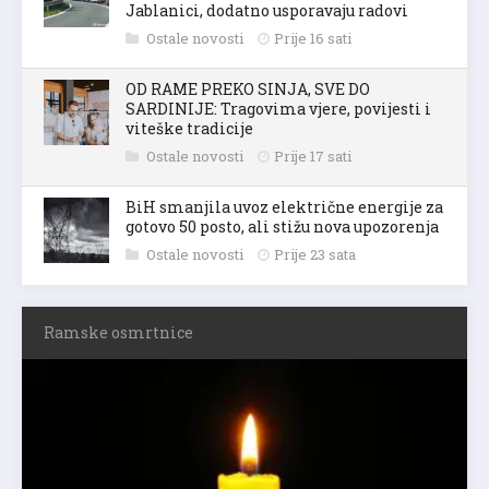
Jablanici, dodatno usporavaju radovi
Ostale novosti
Prije 16 sati
OD RAME PREKO SINJA, SVE DO
SARDINIJE: Tragovima vjere, povijesti i
viteške tradicije
Ostale novosti
Prije 17 sati
BiH smanjila uvoz električne energije za
gotovo 50 posto, ali stižu nova upozorenja
Ostale novosti
Prije 23 sata
Ramske osmrtnice