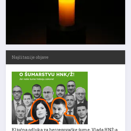
Najčitanije objave
Ključna odluka za hercegovačke šume, Vlada HNŽ-a