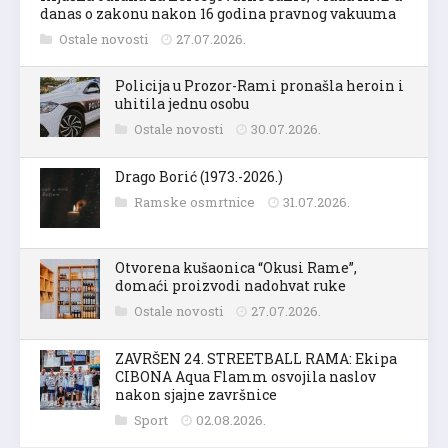
danas o zakonu nakon 16 godina pravnog vakuuma
Ostale novosti
27.07.2026.
Policija u Prozor-Rami pronašla heroin i
uhitila jednu osobu
Ostale novosti
30.07.2026.
Drago Borić (1973.-2026.)
Ramske osmrtnice
31.07.2026.
Otvorena kušaonica “Okusi Rame”,
domaći proizvodi nadohvat ruke
Ostale novosti
27.07.2026.
ZAVRŠEN 24. STREETBALL RAMA: Ekipa
CIBONA Aqua Flamm osvojila naslov
nakon sjajne završnice
Sport
02.08.2026.