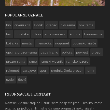
POPULARNE OZNAKE
ČESTITKA RAMSKOG VJESNIKA ZA USKRS 2023. GODI
bih
crveni križ
Dodik
gračac
hkk rama
hnk rama


hnž
hrvatska
izbori
jozo ivančević
korona
koronavirus
košarka
mostar
njemačka
nogomet
opcinsko vijeće
općina prozor-rama
papa franjo
policija
povijest
prozor
prozor rama
rama
ramski vjesnik
ramsko jezero
rukomet
sarajevo
sport
srednja škola prozor
turnir
uzdol
čović
INFORMACIJE I KONTAKT
Ramski Vjesnik stoji na usluzi svim posjetiteljima. Ukoliko imate
pitanja, prijedloga, ili mislite da smo propustili neku vijest -