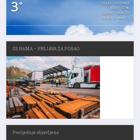
3
°
blaga naoblaka
vlaga: 97%
vjetar: 1m/s SSI
Maks. 3 • Min. 3
GS RAMA – PRIJAVA ZA POSAO
Posljednje objavljeno