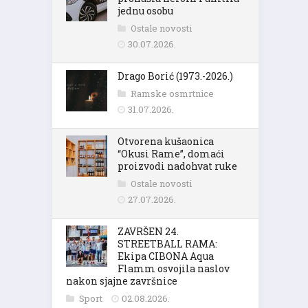
jednu osobu
Ostale novosti
30.07.2026.
Drago Borić (1973.-2026.)
Ramske osmrtnice
31.07.2026.
Otvorena kušaonica
“Okusi Rame”, domaći
proizvodi nadohvat ruke
Ostale novosti
27.07.2026.
ZAVRŠEN 24.
STREETBALL RAMA:
Ekipa CIBONA Aqua
Flamm osvojila naslov
nakon sjajne završnice
Sport
02.08.2026.