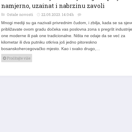
TEŠANJ: Grad koji zaslužuje da ga se posjeti
namjerno, uzainat i nabrzinu zavoli
Ostale novosti
22.05.2023. 14:04h
Mnogi mediji su ga nazivali privrednim čudom, i zbilja, kada se sa sjev
približavate ovom gradu dočeka vas poslovna zona s pregršt industrije
one moderne ili pak one tradicionalne. Ništa ne odaje da se već za
kilometar ili dva putniku otkriva još jedno pitoreskno
bosanskohercegovačko mjesto. Kao i svako drugo,…
Pročitajte više