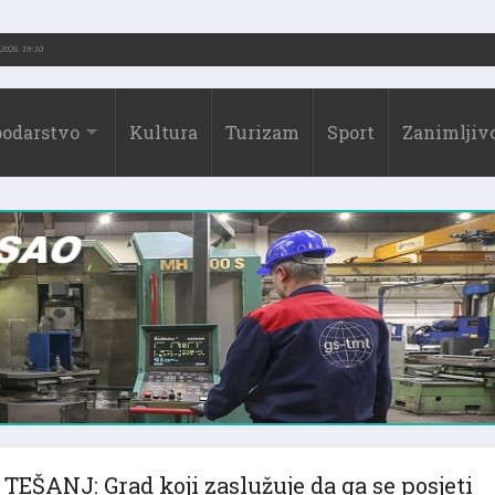
-2026.)
31.07.2026. 19:10
odarstvo
Kultura
Turizam
Sport
Zanimljivo