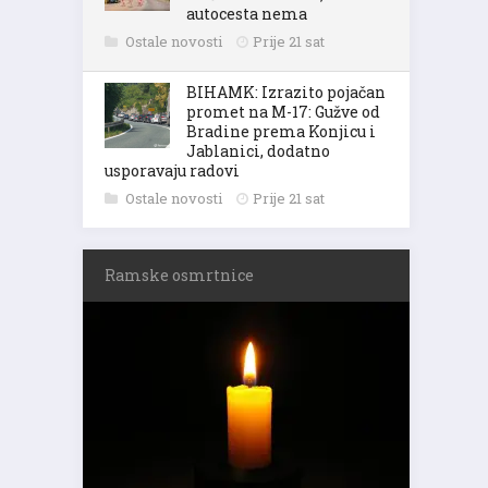
autocesta nema
Ostale novosti
Prije 21 sat
BIHAMK: Izrazito pojačan
promet na M-17: Gužve od
Bradine prema Konjicu i
Jablanici, dodatno
usporavaju radovi
Ostale novosti
Prije 21 sat
Ramske osmrtnice