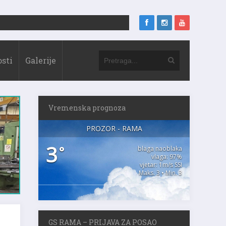
sti
Galerije
Vremenska prognoza
PROZOR - RAMA
3
°
blaga naoblaka
vlaga: 97%
vjetar: 1m/s SSI
Maks. 3 • Min. 3
GS RAMA – PRIJAVA ZA POSAO