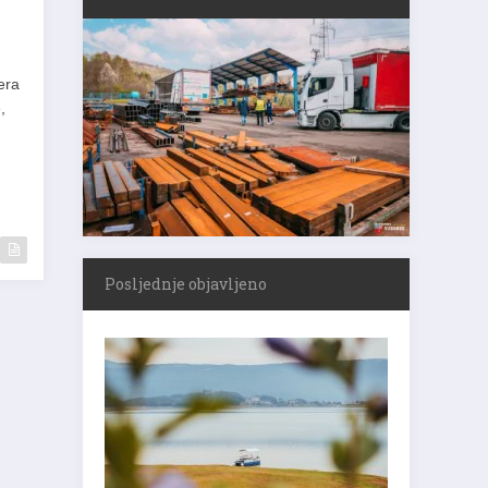
era
,
Posljednje objavljeno