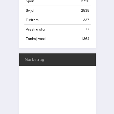
Sport
3720
Svijet
2535
Turizam
337
Vijesti u slici
77
Zanimljivosti
1364
Marketing