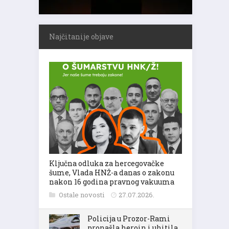
Najčitanije objave
Ključna odluka za hercegovačke
šume, Vlada HNŽ-a danas o zakonu
nakon 16 godina pravnog vakuuma
Ostale novosti
27.07.2026.
Policija u Prozor-Rami
pronašla heroin i uhitila