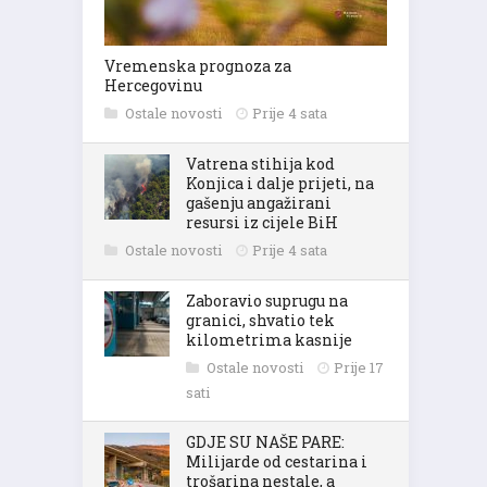
Vremenska prognoza za
Hercegovinu
Ostale novosti
Prije 4 sata
Vatrena stihija kod
Konjica i dalje prijeti, na
gašenju angažirani
resursi iz cijele BiH
Ostale novosti
Prije 4 sata
Zaboravio suprugu na
granici, shvatio tek
kilometrima kasnije
Ostale novosti
Prije 17
sati
GDJE SU NAŠE PARE:
Milijarde od cestarina i
trošarina nestale, a