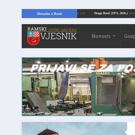
pajući temelje kuće, pronašao vrijedne arheološke ostatke
Drago Borić (1973.
Aktualno u Rami
24.07.2026. 13:51
Novosti
Gosp