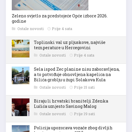
Zeleno svjetlo za predstojeće Opće izbore 2026.
godine
Ostale novosti
Prije 4 sata
Toplinski val uz pljuskove, najviše
temperature u Hercegovini
Ostale novosti
Prije 4 sata
Sela ispod Zec planine nisu zaboravljena,
a to potvrđuje obnovljena kapelica na
Bilića groblju u župi Solakova Kula
Ostale novosti
Prije 15 sati
Biraju li hrvatski branitelji Zdenka
Lučića umjesto Savinog Malog
Ostale novosti
Prije 19 sati
Policija upozorava vozače zbog divljih