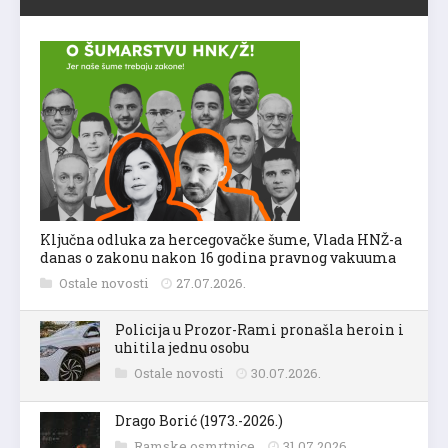
Ključna odluka za hercegovačke šume, Vlada HNŽ-a
danas o zakonu nakon 16 godina pravnog vakuuma
Ostale novosti
27.07.2026.
Policija u Prozor-Rami pronašla heroin i
uhitila jednu osobu
Ostale novosti
30.07.2026.
Drago Borić (1973.-2026.)
Ramske osmrtnice
31.07.2026.