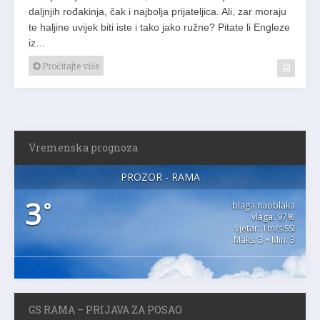
daljnjih rođakinja, čak i najbolja prijateljica. Ali, zar moraju
te haljine uvijek biti iste i tako jako ružne? Pitate li Engleze
iz…
Pročitajte više
Vremenska prognoza
PROZOR - RAMA
3
°
blaga naoblaka
vlaga: 97%
vjetar: 1m/s SSI
Maks. 3 • Min. 3
GS RAMA – PRIJAVA ZA POSAO