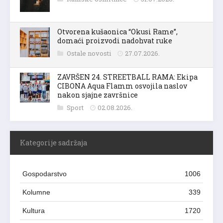
Otvorena kušaonica “Okusi Rame”,
domaći proizvodi nadohvat ruke
Ostale novosti
27.07.2026.
ZAVRŠEN 24. STREETBALL RAMA: Ekipa
CIBONA Aqua Flamm osvojila naslov
nakon sjajne završnice
Sport
02.08.2026.
Kategorije sadržaja
Gospodarstvo
1006
Kolumne
339
Kultura
1720