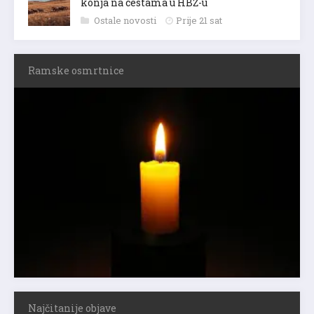
konja na cestama u HBŽ-u
Ostale novosti
Prije 21 sat
Ramske osmrtnice
Najčitanije objave