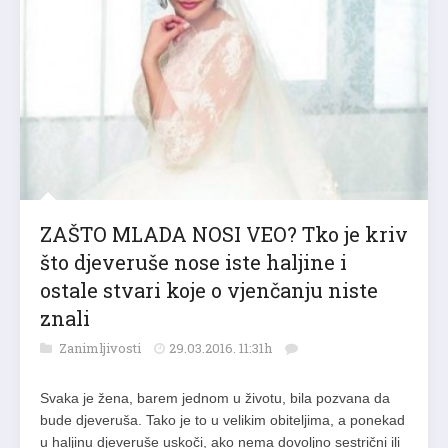
ZAŠTO MLADA NOSI VEO? Tko je kriv
što djeveruše nose iste haljine i
ostale stvari koje o vjenčanju niste
znali
Zanimljivosti
29.03.2016. 11:31h
Svaka je žena, barem jednom u životu, bila pozvana da
bude djeveruša. Tako je to u velikim obiteljima, a ponekad
u haljinu djeveruše uskoči, ako nema dovoljno sestrični ili