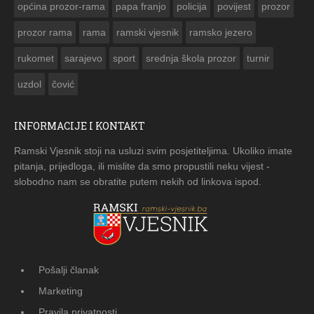
općina prozor-rama
papa franjo
policija
povijest
prozor
prozor rama
rama
ramski vjesnik
ramsko jezero
rukomet
sarajevo
sport
srednja škola prozor
turnir
uzdol
čović
INFORMACIJE I KONTAKT
Ramski Vjesnik stoji na usluzi svim posjetiteljima. Ukoliko imate
pitanja, prijedloga, ili mislite da smo propustili neku vijest -
slobodno nam se obratite putem nekih od linkova ispod.
Pošalji članak
Marketing
Pravila privatnosti