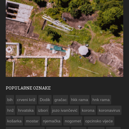
POPULARNE OZNAKE
ČE
bih
crveni križ
Dodik
gračac
hkk rama
hnk rama


hnž
hrvatska
izbori
jozo ivančević
korona
koronavirus
košarka
mostar
njemačka
nogomet
opcinsko vijeće