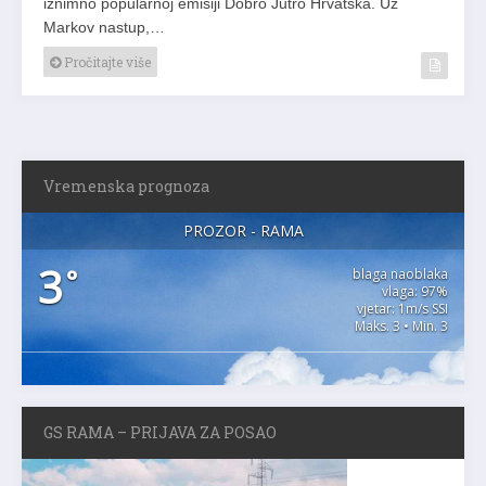
iznimno popularnoj emisiji Dobro Jutro Hrvatska. Uz
Markov nastup,…
Pročitajte više
Vremenska prognoza
PROZOR - RAMA
3
°
blaga naoblaka
vlaga: 97%
vjetar: 1m/s SSI
Maks. 3 • Min. 3
GS RAMA – PRIJAVA ZA POSAO