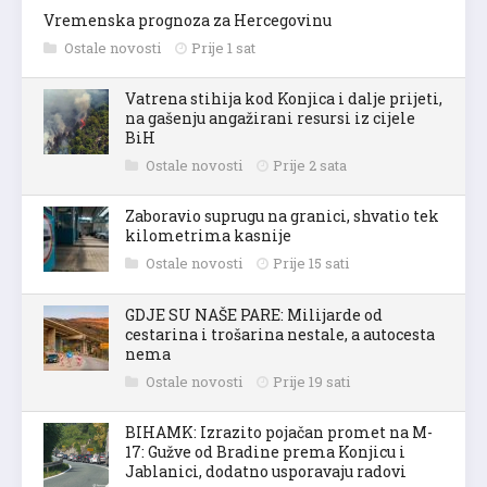
Vremenska prognoza za Hercegovinu
Ostale novosti
Prije 1 sat
Vatrena stihija kod Konjica i dalje prijeti,
na gašenju angažirani resursi iz cijele
BiH
Ostale novosti
Prije 2 sata
Zaboravio suprugu na granici, shvatio tek
kilometrima kasnije
Ostale novosti
Prije 15 sati
GDJE SU NAŠE PARE: Milijarde od
cestarina i trošarina nestale, a autocesta
nema
Ostale novosti
Prije 19 sati
BIHAMK: Izrazito pojačan promet na M-
17: Gužve od Bradine prema Konjicu i
Jablanici, dodatno usporavaju radovi