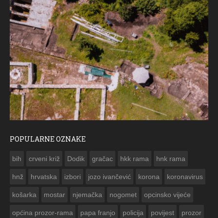
POPULARNE OZNAKE
ČE
bih
crveni križ
Dodik
gračac
hkk rama
hnk rama


hnž
hrvatska
izbori
jozo ivančević
korona
koronavirus
košarka
mostar
njemačka
nogomet
opcinsko vijeće
općina prozor-rama
papa franjo
policija
povijest
prozor