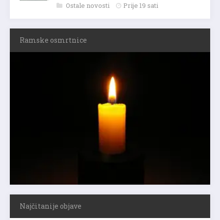
Ostale novosti
Prije 19 sati
Ramske osmrtnice
Najčitanije objave