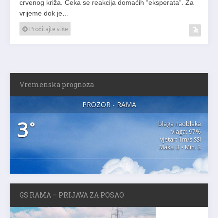
crvenog križa. Čeka se reakcija domaćih “eksperata”. Za
vrijeme dok je…
Pročitajte više
Vremenska prognoza
PROZOR - RAMA
3
°
blaga naoblaka
vlaga: 97%
vjetar: 1m/s SSI
Maks. 3 • Min. 3
GS RAMA – PRIJAVA ZA POSAO