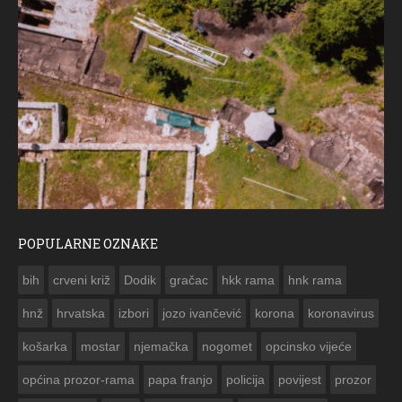
POPULARNE OZNAKE
ČE
bih
crveni križ
Dodik
gračac
hkk rama
hnk rama


hnž
hrvatska
izbori
jozo ivančević
korona
koronavirus
košarka
mostar
njemačka
nogomet
opcinsko vijeće
općina prozor-rama
papa franjo
policija
povijest
prozor