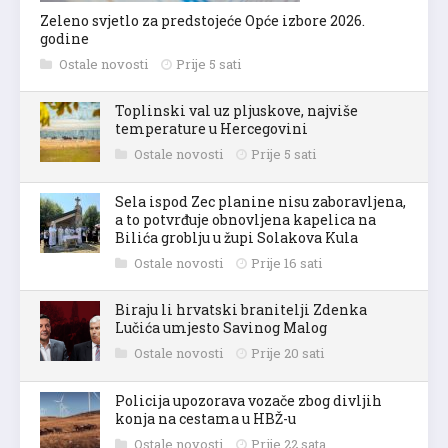
Zeleno svjetlo za predstojeće Opće izbore 2026.
godine
Ostale novosti
Prije 5 sati
Toplinski val uz pljuskove, najviše
temperature u Hercegovini
Ostale novosti
Prije 5 sati
Sela ispod Zec planine nisu zaboravljena,
a to potvrđuje obnovljena kapelica na
Bilića groblju u župi Solakova Kula
Ostale novosti
Prije 16 sati
Biraju li hrvatski branitelji Zdenka
Lučića umjesto Savinog Malog
Ostale novosti
Prije 20 sati
Policija upozorava vozače zbog divljih
konja na cestama u HBŽ-u
Ostale novosti
Prije 22 sata