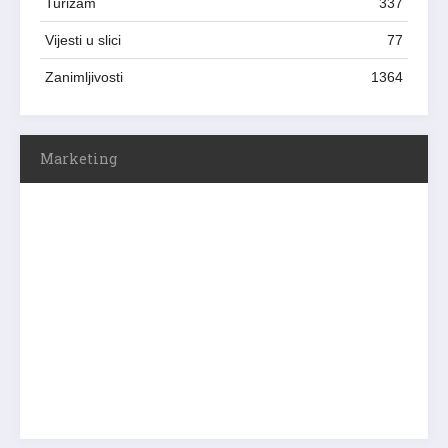
Turizam
337
Vijesti u slici
77
Zanimljivosti
1364
Marketing