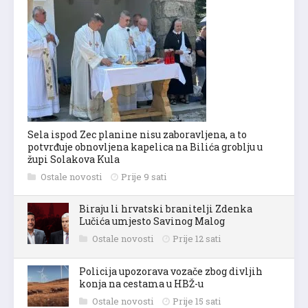
Sela ispod Zec planine nisu zaboravljena, a to
potvrđuje obnovljena kapelica na Bilića groblju u
župi Solakova Kula
Ostale novosti
Prije 9 sati
Biraju li hrvatski branitelji Zdenka
Lučića umjesto Savinog Malog
Ostale novosti
Prije 12 sati
Policija upozorava vozače zbog divljih
konja na cestama u HBŽ-u
Ostale novosti
Prije 15 sati