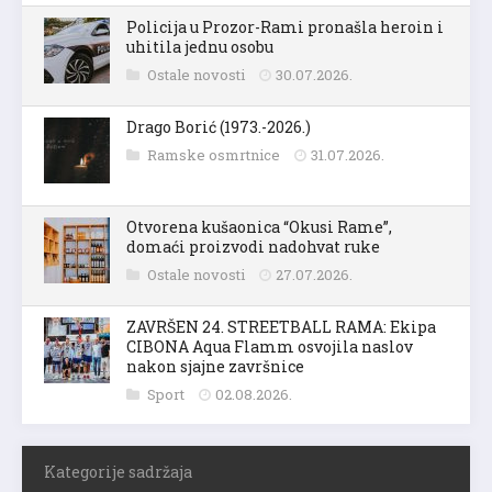
Policija u Prozor-Rami pronašla heroin i
uhitila jednu osobu
Ostale novosti
30.07.2026.
Drago Borić (1973.-2026.)
Ramske osmrtnice
31.07.2026.
Otvorena kušaonica “Okusi Rame”,
domaći proizvodi nadohvat ruke
Ostale novosti
27.07.2026.
ZAVRŠEN 24. STREETBALL RAMA: Ekipa
CIBONA Aqua Flamm osvojila naslov
nakon sjajne završnice
Sport
02.08.2026.
Kategorije sadržaja