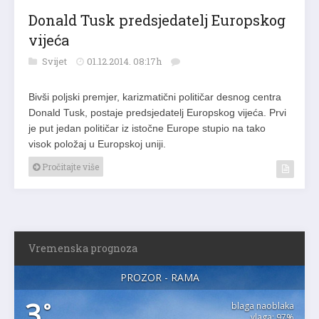
Donald Tusk predsjedatelj Europskog
vijeća
Svijet
01.12.2014. 08:17h
Bivši poljski premjer, karizmatični političar desnog centra
Donald Tusk, postaje predsjedatelj Europskog vijeća. Prvi
je put jedan političar iz istočne Europe stupio na tako
visok položaj u Europskoj uniji.
Pročitajte više
Vremenska prognoza
PROZOR - RAMA
3
°
blaga naoblaka
vlaga: 97%