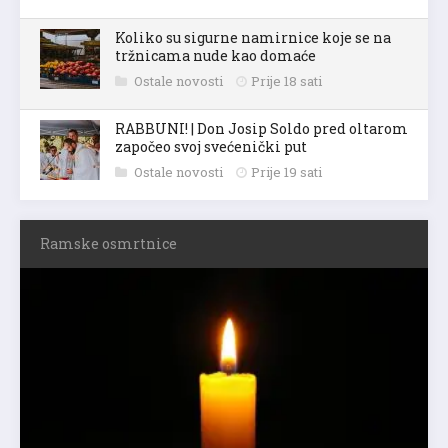
Koliko su sigurne namirnice koje se na
tržnicama nude kao domaće
Ostale novosti
Prije 18 sati
RABBUNI! | Don Josip Soldo pred oltarom
započeo svoj svećenički put
Ostale novosti
Prije 19 sati
Ramske osmrtnice