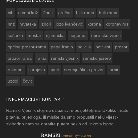
POPULARNE OZNAKE
ČESTITKA RAMSKOG VJESNIKA ZA USKRS 2023. GODINE
bih
crveni križ
Dodik
gračac
hkk rama
hnk rama


hnž
hrvatska
izbori
jozo ivančević
korona
koronavirus
košarka
mostar
njemačka
nogomet
opcinsko vijeće
općina prozor-rama
papa franjo
policija
povijest
prozor
prozor rama
rama
ramski vjesnik
ramsko jezero
rukomet
sarajevo
sport
srednja škola prozor
turnir
uzdol
čović
INFORMACIJE I KONTAKT
Ramski Vjesnik stoji na usluzi svim posjetiteljima. Ukoliko imate
pitanja, prijedloga, ili mislite da smo propustili neku vijest -
slobodno nam se obratite putem nekih od linkova ispod.