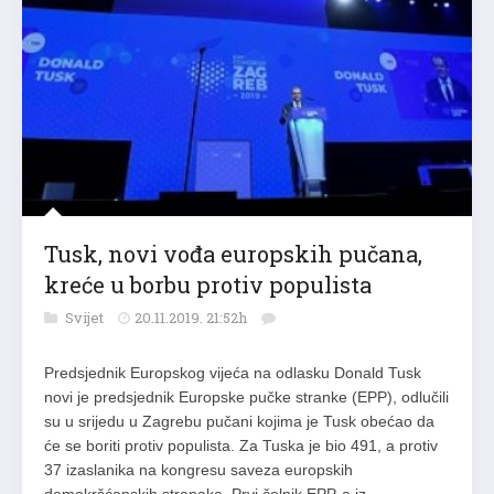
Tusk, novi vođa europskih pučana,
kreće u borbu protiv populista
Svijet
20.11.2019. 21:52h
Predsjednik Europskog vijeća na odlasku Donald Tusk
novi je predsjednik Europske pučke stranke (EPP), odlučili
su u srijedu u Zagrebu pučani kojima je Tusk obećao da
će se boriti protiv populista. Za Tuska je bio 491, a protiv
37 izaslanika na kongresu saveza europskih
demokršćanskih stranaka. Prvi čelnik EPP-a iz…