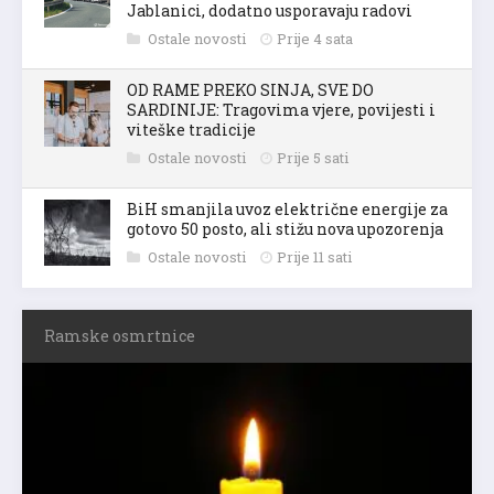
Jablanici, dodatno usporavaju radovi
Ostale novosti
Prije 4 sata
OD RAME PREKO SINJA, SVE DO
SARDINIJE: Tragovima vjere, povijesti i
viteške tradicije
Ostale novosti
Prije 5 sati
BiH smanjila uvoz električne energije za
gotovo 50 posto, ali stižu nova upozorenja
Ostale novosti
Prije 11 sati
Ramske osmrtnice