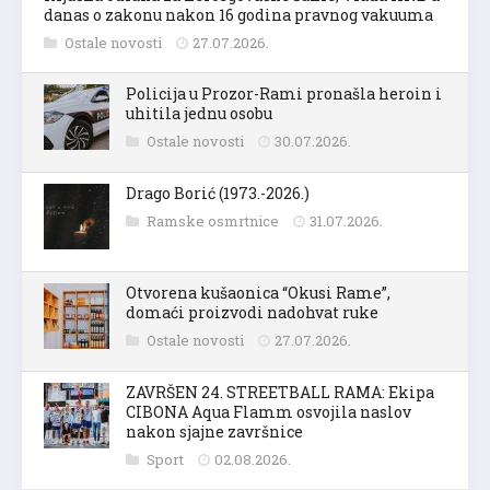
danas o zakonu nakon 16 godina pravnog vakuuma
Ostale novosti
27.07.2026.
Policija u Prozor-Rami pronašla heroin i
uhitila jednu osobu
Ostale novosti
30.07.2026.
Drago Borić (1973.-2026.)
Ramske osmrtnice
31.07.2026.
Otvorena kušaonica “Okusi Rame”,
domaći proizvodi nadohvat ruke
Ostale novosti
27.07.2026.
ZAVRŠEN 24. STREETBALL RAMA: Ekipa
CIBONA Aqua Flamm osvojila naslov
nakon sjajne završnice
Sport
02.08.2026.