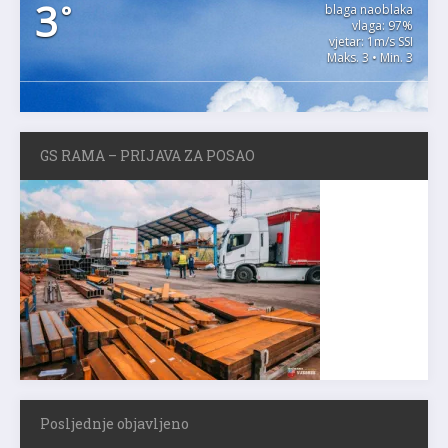
3
°
blaga naoblaka
vlaga: 97%
vjetar: 1m/s SSI
Maks. 3 • Min. 3
GS RAMA – PRIJAVA ZA POSAO
Posljednje objavljeno