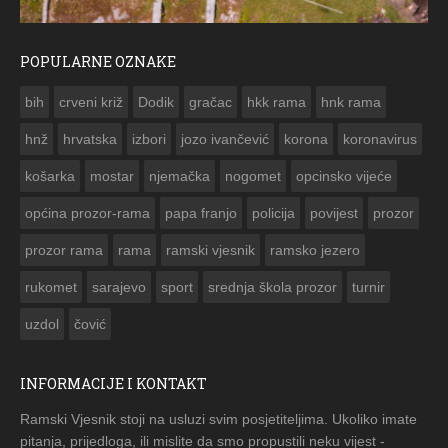
POPULARNE OZNAKE
ČESTITKA RAMSKOG VJESNIKA ZA USKRS 2023. GODINE
bih
crveni križ
Dodik
gračac
hkk rama
hnk rama


hnž
hrvatska
izbori
jozo ivančević
korona
koronavirus
košarka
mostar
njemačka
nogomet
opcinsko vijeće
općina prozor-rama
papa franjo
policija
povijest
prozor
prozor rama
rama
ramski vjesnik
ramsko jezero
rukomet
sarajevo
sport
srednja škola prozor
turnir
uzdol
čović
INFORMACIJE I KONTAKT
Ramski Vjesnik stoji na usluzi svim posjetiteljima. Ukoliko imate
pitanja, prijedloga, ili mislite da smo propustili neku vijest -