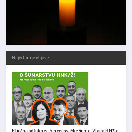
Najčitanije objave
Ključna odluka za hercegovačke šume, Vlada HNŽ-a