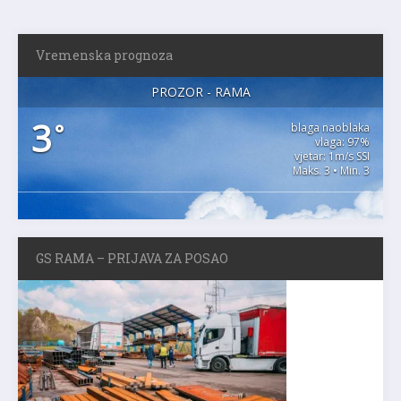
Vremenska prognoza
PROZOR - RAMA
3
°
blaga naoblaka
vlaga: 97%
vjetar: 1m/s SSI
Maks. 3 • Min. 3
GS RAMA – PRIJAVA ZA POSAO