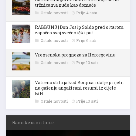
Koliko su sigurne namirnice koje se na
tržnicama nude kao domaće
Ostale novosti
Prije 4 sata
RABBUNI! | Don Josip Soldo pred oltarom
započeo svoj svećenički put
Ostale novosti
Prije 6 sati
Vremenska prognoza za Hercegovinu
Ostale novosti
Prije 10 sati
Vatrena stihija kod Konjica i dalje prijeti,
na gašenju angažirani resursi iz cijele
BiH
Ostale novosti
Prije 10 sati
Ramske osmrtnice