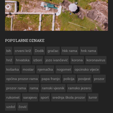
POPULARNE OZNAKE
ČE
bih
crveni križ
Dodik
gračac
hkk rama
hnk rama


hnž
hrvatska
izbori
jozo ivančević
korona
koronavirus
košarka
mostar
njemačka
nogomet
opcinsko vijeće
općina prozor-rama
papa franjo
policija
povijest
prozor
prozor rama
rama
ramski vjesnik
ramsko jezero
rukomet
sarajevo
sport
srednja škola prozor
turnir
uzdol
čović