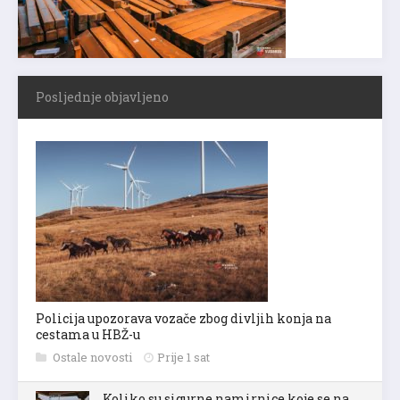
Posljednje objavljeno
Policija upozorava vozače zbog divljih konja na
cestama u HBŽ-u
Ostale novosti
Prije 1 sat