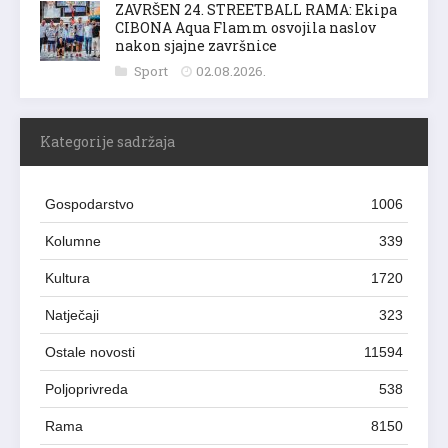
ZAVRŠEN 24. STREETBALL RAMA: Ekipa
CIBONA Aqua Flamm osvojila naslov
nakon sjajne završnice
Sport
02.08.2026.
Kategorije sadržaja
Gospodarstvo
1006
Kolumne
339
Kultura
1720
Natječaji
323
Ostale novosti
11594
Poljoprivreda
538
Rama
8150