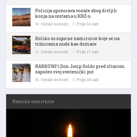
Policija upozorava vozače zbog divljih
konja na cestama u HBŽ-u
Ostale novosti
Prije 14 sati
Koliko su sigurne namirnice koje se na
tržnicama nude kao domaće
Ostale novosti
Prije 17 sati
RABBUNI! | Don Josip Soldo pred oltarom
započeo svoj svećenički put
Ostale novosti
Prije 18 sati
Ramske osmrtnice