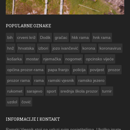
POPULARNE OZNAKE
ČESTITKA RAMSKOG VJESNIKA ZA USKRS 2023. GODINE
bih
crveni križ
Dodik
gračac
hkk rama
hnk rama


hnž
hrvatska
izbori
jozo ivančević
korona
koronavirus
košarka
mostar
njemačka
nogomet
opcinsko vijeće
općina prozor-rama
papa franjo
policija
povijest
prozor
prozor rama
rama
ramski vjesnik
ramsko jezero
rukomet
sarajevo
sport
srednja škola prozor
turnir
uzdol
čović
INFORMACIJE I KONTAKT
Ramski Vjesnik stoji na usluzi svim posjetiteljima. Ukoliko imate