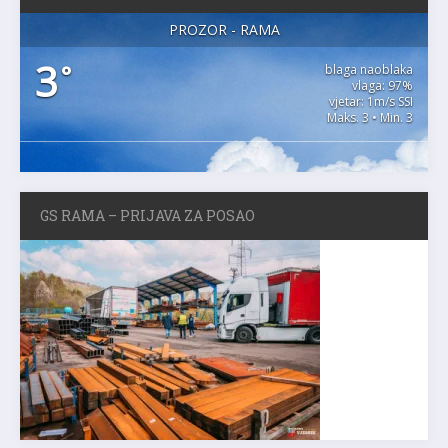
PROZOR - RAMA
3
°
blaga naoblaka
vlaga: 97%
vjetar: 1m/s SSI
Maks. 3 • Min. 3
GS RAMA – PRIJAVA ZA POSAO