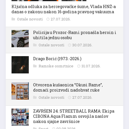
Ključna odluka za hercegovačke šume, Vlada HNŽ-a
danas o zakonu nakon 16 godina pravnog vakuuma
Ostale novosti
27.07.2026.
Policija u Prozor-Rami pronašla heroin i
uhitila jednu osobu
Ostale novosti
30.07.2026.
Drago Borić (1973.-2026.)
Ramske osmrtnice
31.07.2026.
Otvorena kušaonica “Okusi Rame”,
domaći proizvodi nadohvat ruke
Ostale novosti
27.07.2026.
ZAVRŠEN 24. STREETBALL RAMA: Ekipa
CIBONA Aqua Flamm osvojila naslov
nakon sjajne završnice
Sport
02.08.2026.