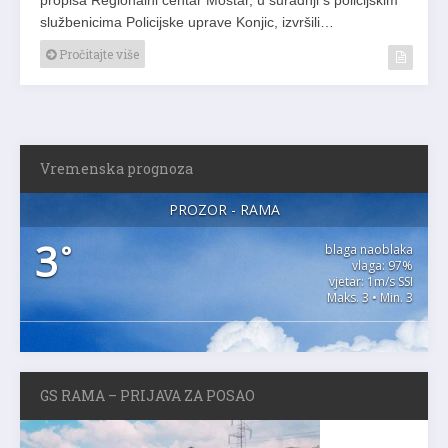
službenicima Policijske uprave Konjic, izvršili…
Pročitajte više
Vremenska prognoza
PROZOR - RAMA
3
°
blaga naoblaka
vlaga: 97%
vjetar: 1m/s SSI
Maks. 3 • Min. 3
GS RAMA – PRIJAVA ZA POSAO