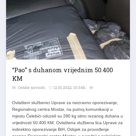
“Pao” s duhanom vrijednim 50.400
KM
Ostale novosti
12.01.2022. 10:34h
Ovlašteni službenici Uprave za neizravno oporezivanje,
Regionalnog centra Mostar, na putnoj komunikaciji u
mjestu Čelebići oduzeli su 280 kg sitno rezanog duhana u
vrijednosti 50.400 KM. Ovlaštena službena lica Uprave za
indirektno oporezivanje BiH, Odsjek za provođenje
propisa Regionalni centar Mostar, u suradnji s policijskim