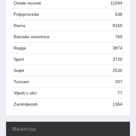
Ostale novosti
11594
Poljoprivreda
538
Rama
8150
Ramske osmrtnice
769
Regija
3874
Sport
3720
Svijet
2535
Turizam
337
Vijesti u slici
77
Zanimljivosti
1364
Marketing