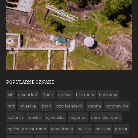
POPULARNE OZNAKE
ČEST
bih
crveni križ
Dodik
gračac
hkk rama
hnk rama


hnž
hrvatska
izbori
jozo ivančević
korona
koronavirus
košarka
mostar
njemačka
nogomet
opcinsko vijeće
općina prozor-rama
papa franjo
policija
povijest
prozor