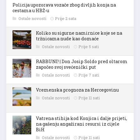
Policija upozorava vozače zbog divljih konja na
cestama u HBŽ-u
Ostale novosti
Prije 2 sata
Koliko su sigurne namirnice koje se na
tržnicama nude kao domaće
Ostale novosti
Prije 5 sati
RABBUNI! | Don Josip Soldo pred oltarom
započeo svoj svećenički put
Ostale novosti
Prije 7 sati
Vremenska prognoza za Hercegovinu
Ostale novosti
Prije 11 sati
Vatrena stihija kod Konjica i dalje prijeti,
na gašenju angažirani resursi iz cijele
BiH
Ostale novosti
Prije 11 sati