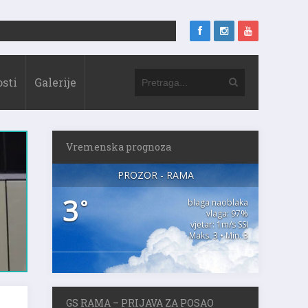
sti
Galerije
Vremenska prognoza
PROZOR - RAMA
3
°
blaga naoblaka
vlaga: 97%
vjetar: 1m/s SSI
Maks. 3 • Min. 3
GS RAMA – PRIJAVA ZA POSAO