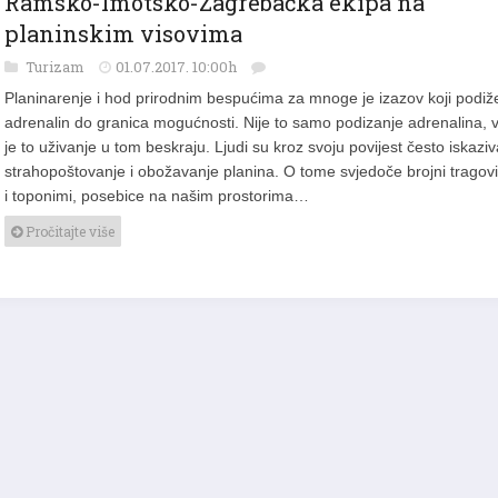
planinskim visovima
Turizam
01.07.2017. 10:00h
Planinarenje i hod prirodnim bespućima za mnoge je izazov koji podiž
adrenalin do granica mogućnosti. Nije to samo podizanje adrenalina, 
je to uživanje u tom beskraju. Ljudi su kroz svoju povijest često iskaziva
strahopoštovanje i obožavanje planina. O tome svjedoče brojni tragov
i toponimi, posebice na našim prostorima…
Pročitajte više