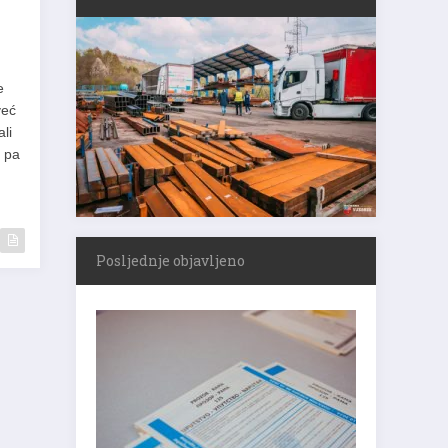
e
već
li
i pa
Posljednje objavljeno