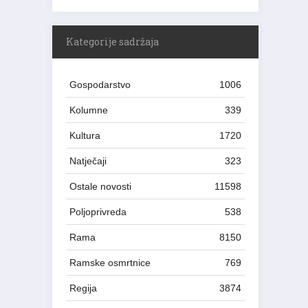
Kategorije sadržaja
Gospodarstvo
1006
Kolumne
339
Kultura
1720
Natječaji
323
Ostale novosti
11598
Poljoprivreda
538
Rama
8150
Ramske osmrtnice
769
Regija
3874