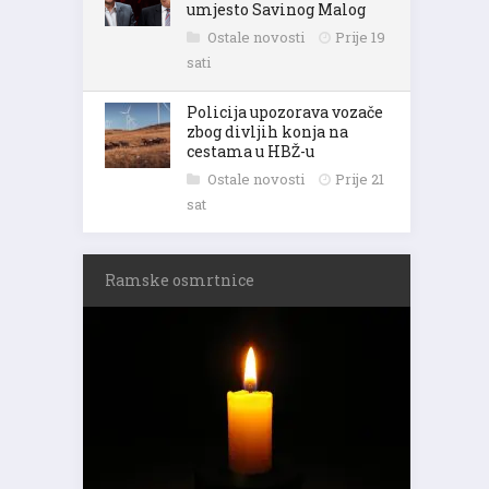
umjesto Savinog Malog
Ostale novosti
Prije 19
sati
Policija upozorava vozače
zbog divljih konja na
cestama u HBŽ-u
Ostale novosti
Prije 21
sat
Ramske osmrtnice