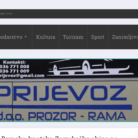
-2026.)
31.07.2026. 19:10
odarstvo
Kultura
Turizam
Sport
Zanimljivo
Ramsko-Imotsko-Zagrebačka ekipa na