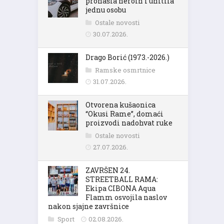
pronašla heroin i uhitila
jednu osobu
Ostale novosti
30.07.2026.
Drago Borić (1973.-2026.)
Ramske osmrtnice
31.07.2026.
Otvorena kušaonica
“Okusi Rame”, domaći
proizvodi nadohvat ruke
Ostale novosti
27.07.2026.
ZAVRŠEN 24.
STREETBALL RAMA:
Ekipa CIBONA Aqua
Flamm osvojila naslov
nakon sjajne završnice
Sport
02.08.2026.