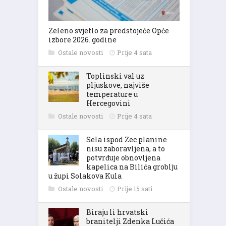
Zeleno svjetlo za predstojeće Opće
izbore 2026. godine
Ostale novosti
Prije 4 sata
Toplinski val uz
pljuskove, najviše
temperature u
Hercegovini
Ostale novosti
Prije 4 sata
Sela ispod Zec planine
nisu zaboravljena, a to
potvrđuje obnovljena
kapelica na Bilića groblju
u župi Solakova Kula
Ostale novosti
Prije 15 sati
Biraju li hrvatski
branitelji Zdenka Lučića