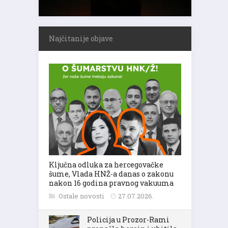
Najčitanije objave
Ključna odluka za hercegovačke
šume, Vlada HNŽ-a danas o zakonu
nakon 16 godina pravnog vakuuma
Ostale novosti
27.07.2026.
Policija u Prozor-Rami