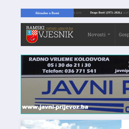
ajući temelje kuće, pronašao vrijedne arheološke ostatke
Drago Borić (1973.
Aktualno u Rami
24.07.2026. 13:51
Novosti
Gosp