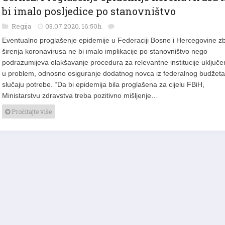
Čerkez: Proglašenje epidemije koronavirusa 
bi imalo posljedice po stanovništvo
Regija
03.07.2020. 16:50h
Eventualno proglašenje epidemije u Federaciji Bosne i Hercegovine z
širenja koronavirusa ne bi imalo implikacije po stanovništvo nego
podrazumijeva olakšavanje procedura za relevantne institucije uključ
u problem, odnosno osiguranje dodatnog novca iz federalnog budžeta
slučaju potrebe. “Da bi epidemija bila proglašena za cijelu FBiH,
Ministarstvu zdravstva treba pozitivno mišljenje…
Pročitajte više