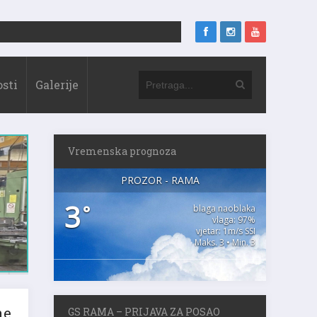
sti
Galerije
Vremenska prognoza
PROZOR - RAMA
3
°
blaga naoblaka
vlaga: 97%
vjetar: 1m/s SSI
Maks. 3 • Min. 3
GS RAMA – PRIJAVA ZA POSAO