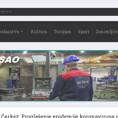
.-2026.)
31.07.2026. 19:10
odarstvo
Kultura
Turizam
Sport
Zanimljivo