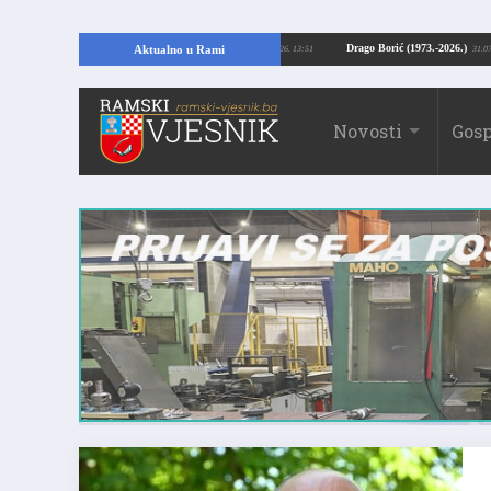
pajući temelje kuće, pronašao vrijedne arheološke ostatke
Drago Borić (1973
Aktualno u Rami
24.07.2026. 13:51
Novosti
Gosp