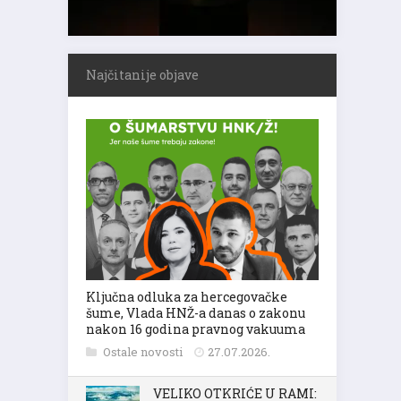
Najčitanije objave
Ključna odluka za hercegovačke
šume, Vlada HNŽ-a danas o zakonu
nakon 16 godina pravnog vakuuma
Ostale novosti
27.07.2026.
VELIKO OTKRIĆE U RAMI: