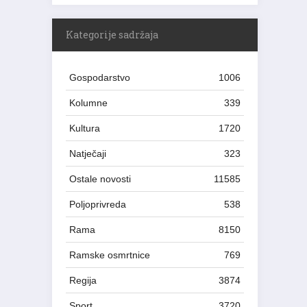
Kategorije sadržaja
Gospodarstvo
1006
Kolumne
339
Kultura
1720
Natječaji
323
Ostale novosti
11585
Poljoprivreda
538
Rama
8150
Ramske osmrtnice
769
Regija
3874
Sport
3720