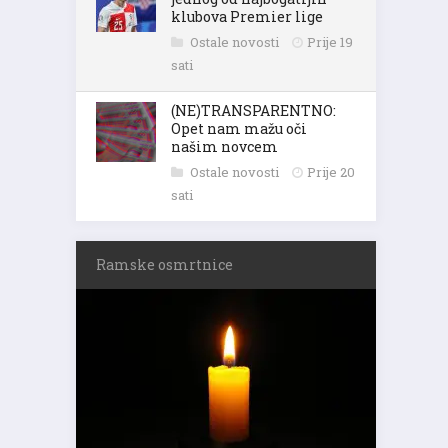
klubova Premier lige
Ostale novosti
Prije 19
sati
(NE)TRANSPARENTNO:
Opet nam mažu oči
našim novcem
Ostale novosti
Prije 20
sati
Ramske osmrtnice