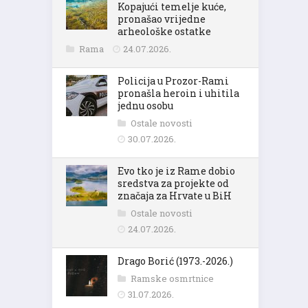
Kopajući temelje kuće,
pronašao vrijedne
arheološke ostatke
Rama
24.07.2026.
Policija u Prozor-Rami
pronašla heroin i uhitila
jednu osobu
Ostale novosti
30.07.2026.
Evo tko je iz Rame dobio
sredstva za projekte od
značaja za Hrvate u BiH
Ostale novosti
24.07.2026.
Drago Borić (1973.-2026.)
Ramske osmrtnice
31.07.2026.