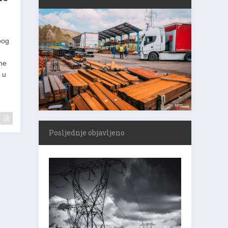
ne
bog
ene
 u
Posljednje objavljeno