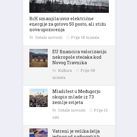
BiH smanjila uvoz električne
energije za gotovo 50 posto, ali stižu
nova upozorenja
Ostale novosti
Prije 18 minuta
EU financira valorizaciju
nekropole stećaka kod
Novog Travnika
Kultura
Prije 58
minuta
Mladifest u Međugorju
okupio mlade iz 73
zemlje svijeta
Ostale novosti
Prije 13
sati
Vatreni je velika želja
jednog od najbogatijih