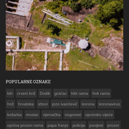
POPULARNE OZNAKE
ČESTITKA 
bih
crveni križ
Dodik
gračac
hkk rama
hnk rama


hnž
hrvatska
izbori
jozo ivančević
korona
koronavirus
košarka
mostar
njemačka
nogomet
opcinsko vijeće
općina prozor-rama
papa franjo
policija
povijest
prozor