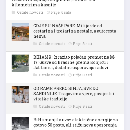
kilometrima kasnije
Ostale novosti
Prije 4 sata
GDJE SU NAŠE PARE: Milijarde od
cestarina i trošarina nestale, a autocesta
nema
Ostale novosti
Prije 8 sati
BIHAMK: Izrazito pojačan promet na M-
17: Gužve od Bradine prema Konjicu i
Jablanici, dodatno usporavaju radovi
Ostale novosti
Prije 8 sati
OD RAME PREKO SINJA, SVE DO
SARDINIJE: Tragovima vjere, povijesti i
viteške tradicije
Ostale novosti
Prije 9 sati
BiH smanjila uvoz električne energije za
gotovo 50 posto, ali stižu nova upozorenja