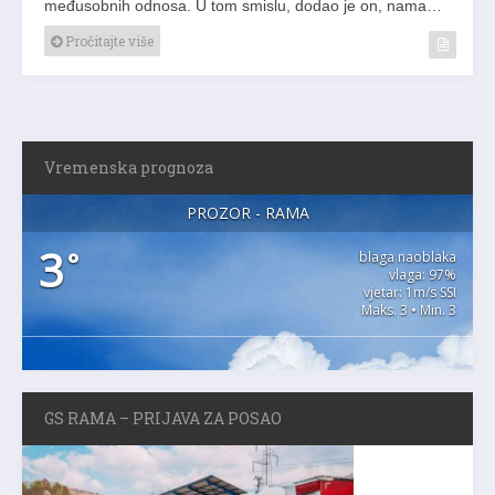
međusobnih odnosa. U tom smislu, dodao je on, nama…
Pročitajte više
Vremenska prognoza
PROZOR - RAMA
3
°
blaga naoblaka
vlaga: 97%
vjetar: 1m/s SSI
Maks. 3 • Min. 3
GS RAMA – PRIJAVA ZA POSAO