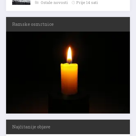
Ostale novosti
Prije 14 sati
Ramske osmrtnice
Najčitanije objave