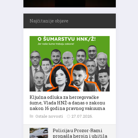
Najčitanije objave
Ključna odluka za hercegovačke
šume, Vlada HNŽ-a danas o zakonu
nakon 16 godina pravnog vakuuma
Ostale novosti
27.07.2026.
Policija u Prozor-Rami
pronašla heroin i uhitila