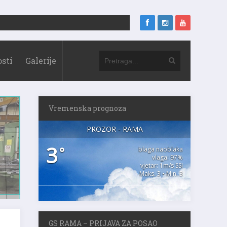
sti
Galerije
Vremenska prognoza
PROZOR - RAMA
3
°
blaga naoblaka
vlaga: 97%
vjetar: 1m/s SSI
Maks. 3 • Min. 3
GS RAMA – PRIJAVA ZA POSAO