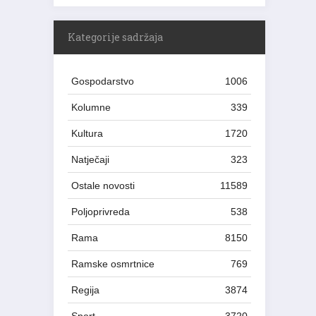
Kategorije sadržaja
Gospodarstvo
1006
Kolumne
339
Kultura
1720
Natječaji
323
Ostale novosti
11589
Poljoprivreda
538
Rama
8150
Ramske osmrtnice
769
Regija
3874