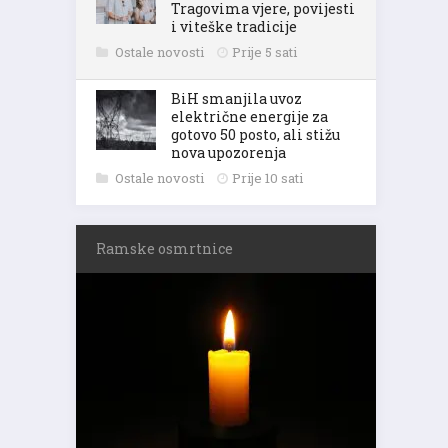
Tragovima vjere, povijesti
i viteške tradicije
Ostale novosti
Prije 5 sati
BiH smanjila uvoz
električne energije za
gotovo 50 posto, ali stižu
nova upozorenja
Ostale novosti
Prije 10 sati
Ramske osmrtnice