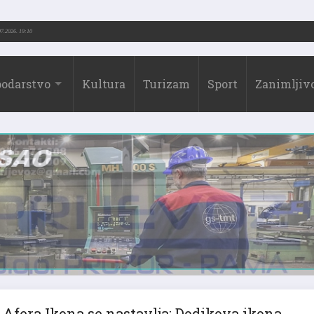
3.-2026.)
31.07.2026. 19:10
odarstvo
Kultura
Turizam
Sport
Zanimljivo