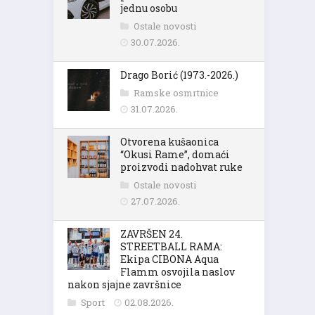
jednu osobu
Ostale novosti
30.07.2026.
Drago Borić (1973.-2026.)
Ramske osmrtnice
31.07.2026.
Otvorena kušaonica
“Okusi Rame”, domaći
proizvodi nadohvat ruke
Ostale novosti
27.07.2026.
ZAVRŠEN 24.
STREETBALL RAMA:
Ekipa CIBONA Aqua
Flamm osvojila naslov
nakon sjajne završnice
Sport
02.08.2026.