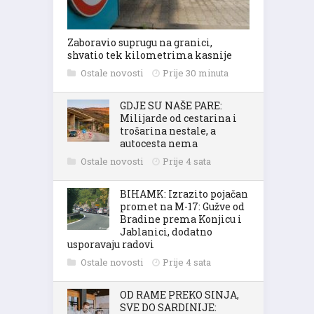
Zaboravio suprugu na granici,
shvatio tek kilometrima kasnije
Ostale novosti
Prije 30 minuta
GDJE SU NAŠE PARE:
Milijarde od cestarina i
trošarina nestale, a
autocesta nema
Ostale novosti
Prije 4 sata
BIHAMK: Izrazito pojačan
promet na M-17: Gužve od
Bradine prema Konjicu i
Jablanici, dodatno
usporavaju radovi
Ostale novosti
Prije 4 sata
OD RAME PREKO SINJA,
SVE DO SARDINIJE: