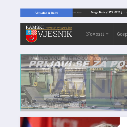
opajući temelje kuće, pronašao vrijedne arheološke ostatke
Drago Borić (197
Aktualno u Rami
24.07.2026. 13:51
Novosti
Gosp