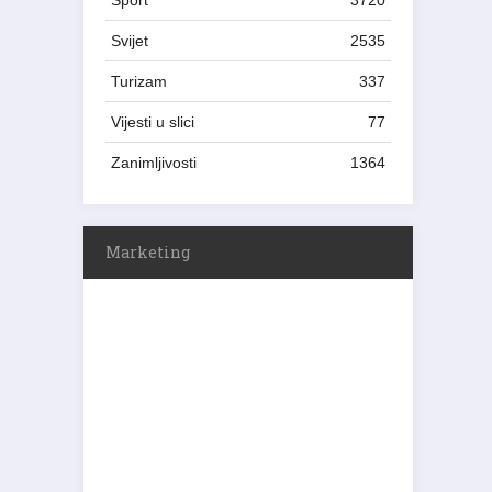
Sport
3720
Svijet
2535
Turizam
337
Vijesti u slici
77
Zanimljivosti
1364
Marketing