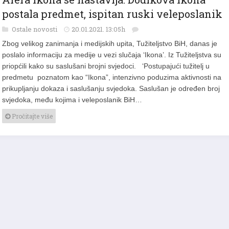
Afera Ikona se nastavlja: Dodikova ikona
postala predmet, ispitan ruski veleposlanik
Ostale novosti
20.01.2021. 13:05h
Zbog velikog zanimanja i medijskih upita, Tužiteljstvo BiH, danas je
poslalo informaciju za medije u vezi slučaja ‘Ikona’. Iz Tužiteljstva su
priopćili kako su saslušani brojni svjedoci. ‘Postupajući tužitelj u
predmetu poznatom kao “Ikona”, intenzivno poduzima aktivnosti na
prikupljanju dokaza i saslušanju svjedoka. Saslušan je određen broj
svjedoka, među kojima i veleposlanik BiH…
Pročitajte više