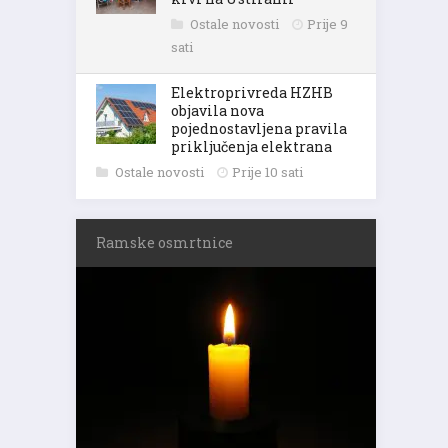
Ostale novosti
Prije 9
sati
Elektroprivreda HZHB
objavila nova
pojednostavljena pravila
priključenja elektrana
Ostale novosti
Prije 10 sati
Ramske osmrtnice