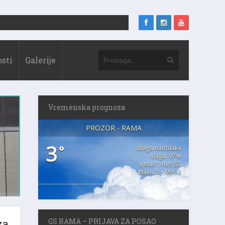
sti
Galerije
Vremenska prognoza
PROZOR - RAMA
3
°
blaga naoblaka
vlaga: 97%
vjetar: 1m/s SSI
Maks. 3 • Min. 3
za
GS RAMA – PRIJAVA ZA POSAO