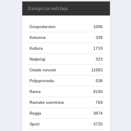
Kategorije sadržaja
Gospodarstvo
1006
Kolumne
339
Kultura
1719
Natječaji
323
Ostale novosti
11583
Poljoprivreda
538
Rama
8150
Ramske osmrtnice
769
Regija
3874
Sport
3720