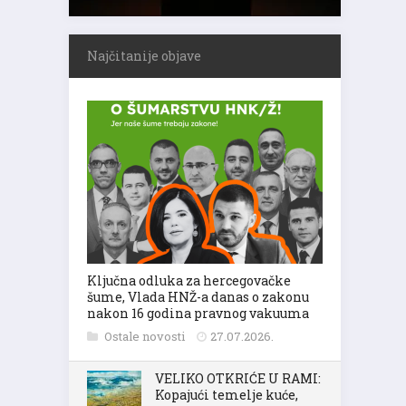
Najčitanije objave
Ključna odluka za hercegovačke
šume, Vlada HNŽ-a danas o zakonu
nakon 16 godina pravnog vakuuma
Ostale novosti
27.07.2026.
VELIKO OTKRIĆE U RAMI:
Kopajući temelje kuće,