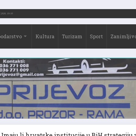
.-2026.)
31.07.2026. 19:10
odarstvo
Kultura
Turizam
Sport
Zanimljivo
Imaju li hrvatske institucije u BiH strategiju 