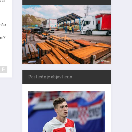
više
emi?
Posljednje objavljeno