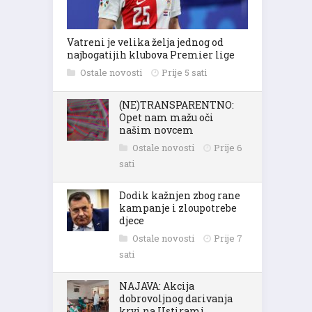
Vatreni je velika želja jednog od
najbogatijih klubova Premier lige
Ostale novosti
Prije 5 sati
(NE)TRANSPARENTNO:
Opet nam mažu oči
našim novcem
Ostale novosti
Prije 6
sati
Dodik kažnjen zbog rane
kampanje i zloupotrebe
djece
Ostale novosti
Prije 7
sati
NAJAVA: Akcija
dobrovoljnog darivanja
krvi na Ustirami