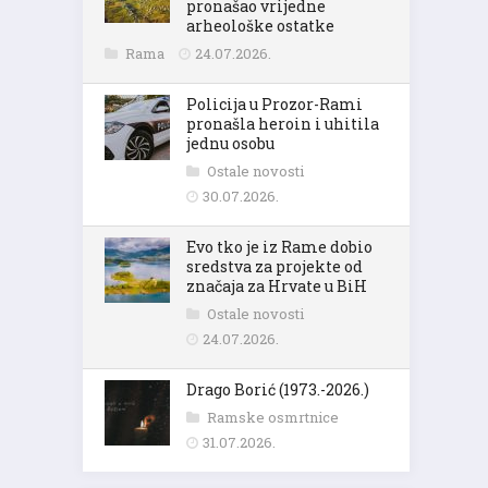
pronašao vrijedne
arheološke ostatke
Rama
24.07.2026.
Policija u Prozor-Rami
pronašla heroin i uhitila
jednu osobu
Ostale novosti
30.07.2026.
Evo tko je iz Rame dobio
sredstva za projekte od
značaja za Hrvate u BiH
Ostale novosti
24.07.2026.
Drago Borić (1973.-2026.)
Ramske osmrtnice
31.07.2026.