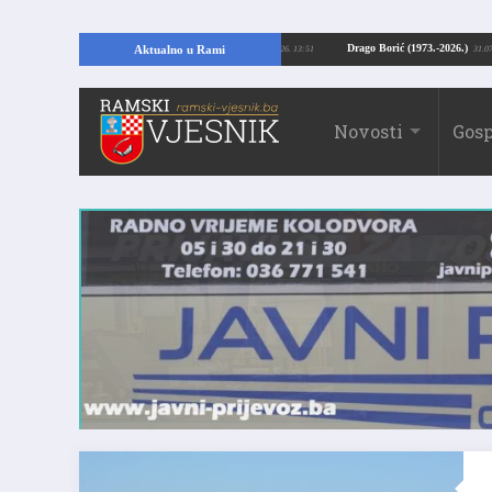
pajući temelje kuće, pronašao vrijedne arheološke ostatke
Drago Borić (1973
Aktualno u Rami
24.07.2026. 13:51
Novosti
Gosp