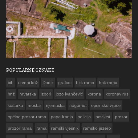
POPULARNE OZNAKE
ČE
bih
crveni križ
Dodik
gračac
hkk rama
hnk rama


hnž
hrvatska
izbori
jozo ivančević
korona
koronavirus
košarka
mostar
njemačka
nogomet
opcinsko vijeće
općina prozor-rama
papa franjo
policija
povijest
prozor
prozor rama
rama
ramski vjesnik
ramsko jezero