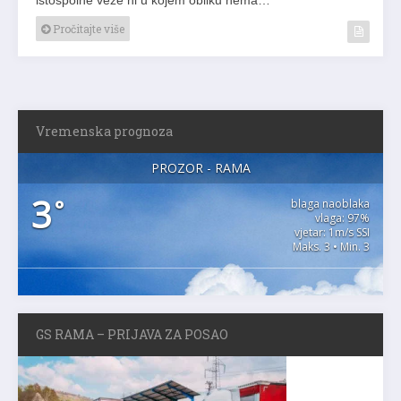
Pročitajte više
Vremenska prognoza
PROZOR - RAMA
3
°
blaga naoblaka
vlaga: 97%
vjetar: 1m/s SSI
Maks. 3 • Min. 3
GS RAMA – PRIJAVA ZA POSAO