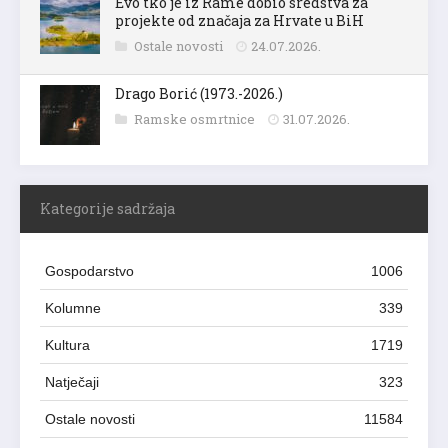
Evo tko je iz Rame dobio sredstva za
projekte od značaja za Hrvate u BiH
Ostale novosti
24.07.2026.
Drago Borić (1973.-2026.)
Ramske osmrtnice
31.07.2026.
Kategorije sadržaja
Gospodarstvo
1006
Kolumne
339
Kultura
1719
Natječaji
323
Ostale novosti
11584