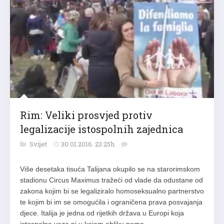
Rim: Veliki prosvjed protiv
legalizacije istospolnih zajednica
Svijet
30.01.2016. 23:25h
Više desetaka tisuća Talijana okupilo se na starorimskom
stadionu Circus Maximus tražeći od vlade da odustane od
zakona kojim bi se legaliziralo homoseksualno partnerstvo
te kojim bi im se omogućila i ograničena prava posvajanja
djece. Italija je jedna od rijetkih država u Europi koja
istospolne veze ni u kojem obliku nema…