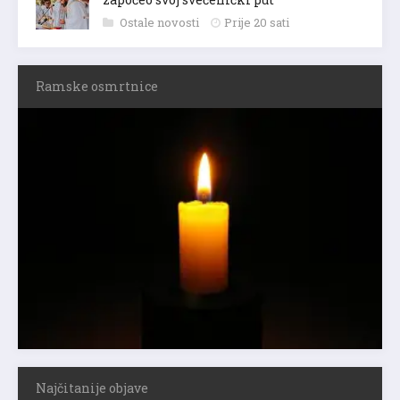
Ostale novosti
Prije 20 sati
Ramske osmrtnice
Najčitanije objave