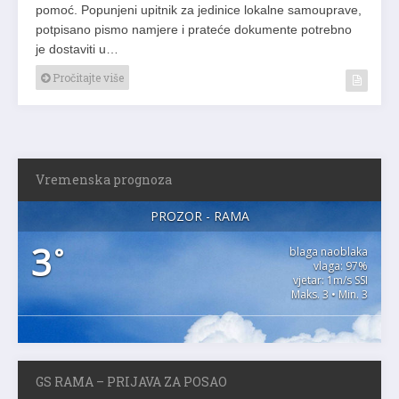
pomoć. Popunjeni upitnik za jedinice lokalne samouprave,
potpisano pismo namjere i prateće dokumente potrebno
je dostaviti u…
Pročitajte više
Vremenska prognoza
PROZOR - RAMA
3
°
blaga naoblaka
vlaga: 97%
vjetar: 1m/s SSI
Maks. 3 • Min. 3
GS RAMA – PRIJAVA ZA POSAO