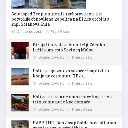
Sela ispod Zec planine nisu zaboravljena, a to
potvrđuje obnovljena kapelica na Bilića groblju u
župi Solakova Kula
Ostale novosti
Prije 9 sati
Biraju li hrvatski branitelji Zdenka
Lučića umjesto Savinog Malog
Ostale novosti
Prije 13 sati
Policija upozorava vozače zbog divljih
konja na cestama u HBŽ-u
Ostale novosti
Prije 15 sati
Koliko su sigurne namirnice koje se na
tržnicama nude kao domaće
Ostale novosti
Prije 18 sati
RABBUNI! | Don Josip Soldo pred oltarom
započeo svoj svećenički put