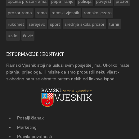
općina prozor-rama
papa franjo
policija
povijest
prozor
prozor rama
rama
ramski vjesnik
ramsko jezero
rukomet
sarajevo
sport
srednja škola prozor
turnir
uzdol
čović
INFORMACIJE I KONTAKT
Ramski Vjesnik stoji na usluzi svim posjetiteljima. Ukoliko imate
pitanja, prijedloga, ili mislite da smo propustili neku vijest -
slobodno nam se obratite putem nekih od linkova ispod.
Pošalji članak
Marketing
Pravila privatnosti