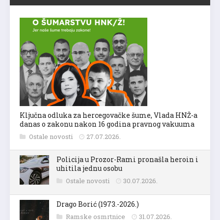
Ključna odluka za hercegovačke šume, Vlada HNŽ-a
danas o zakonu nakon 16 godina pravnog vakuuma
Ostale novosti
27.07.2026.
Policija u Prozor-Rami pronašla heroin i
uhitila jednu osobu
Ostale novosti
30.07.2026.
Drago Borić (1973.-2026.)
Ramske osmrtnice
31.07.2026.