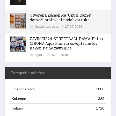
Otvorena kušaonica “Okusi Rame”,
domaći proizvodi nadohvat ruke
Ostale novosti
27.07.2026.
ZAVRŠEN 24. STREETBALL RAMA: Ekipa
CIBONA Aqua Flamm osvojila naslov
nakon sjajne završnice
Sport
02.08.2026.
Kategorije sadržaja
Gospodarstvo
1006
Kolumne
339
Kultura
1720