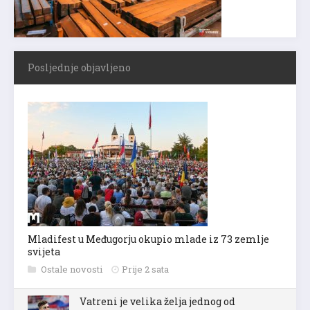
Posljednje objavljeno
Mladifest u Međugorju okupio mlade iz 73 zemlje
svijeta
Ostale novosti
Prije 2 sata
Vatreni je velika želja jednog od