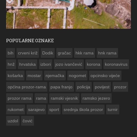
POPULARNE OZNAKE
ČESTITKA RAMSKOG VJESNIKA ZA USKRS 2023. GODINE
bih
crveni križ
Dodik
gračac
hkk rama
hnk rama


hnž
hrvatska
izbori
jozo ivančević
korona
koronavirus
košarka
mostar
njemačka
nogomet
opcinsko vijeće
općina prozor-rama
papa franjo
policija
povijest
prozor
prozor rama
rama
ramski vjesnik
ramsko jezero
rukomet
sarajevo
sport
srednja škola prozor
turnir
uzdol
čović