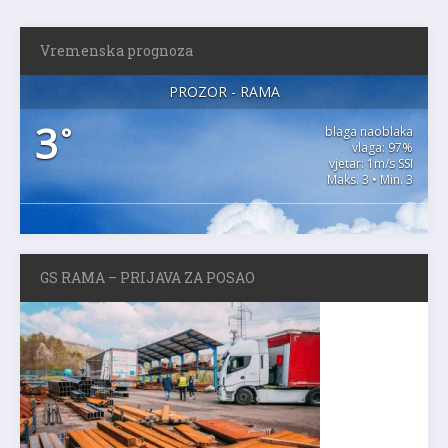
Vremenska prognoza
PROZOR - RAMA
3
°
blaga naoblaka
vlaga: 97%
vjetar: 1m/s SSI
Maks. 3 • Min. 3
GS RAMA – PRIJAVA ZA POSAO