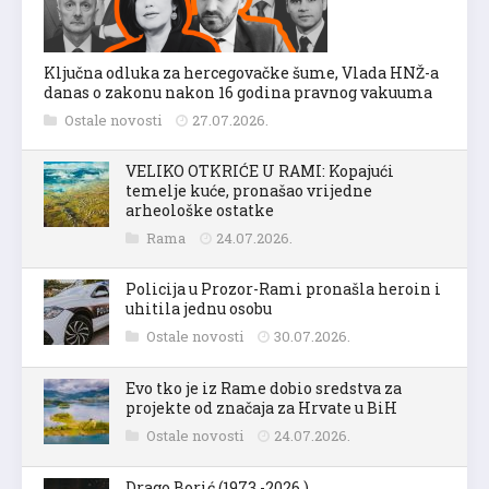
Ključna odluka za hercegovačke šume, Vlada HNŽ-a
danas o zakonu nakon 16 godina pravnog vakuuma
Ostale novosti
27.07.2026.
VELIKO OTKRIĆE U RAMI: Kopajući
temelje kuće, pronašao vrijedne
arheološke ostatke
Rama
24.07.2026.
Policija u Prozor-Rami pronašla heroin i
uhitila jednu osobu
Ostale novosti
30.07.2026.
Evo tko je iz Rame dobio sredstva za
projekte od značaja za Hrvate u BiH
Ostale novosti
24.07.2026.
Drago Borić (1973.-2026.)