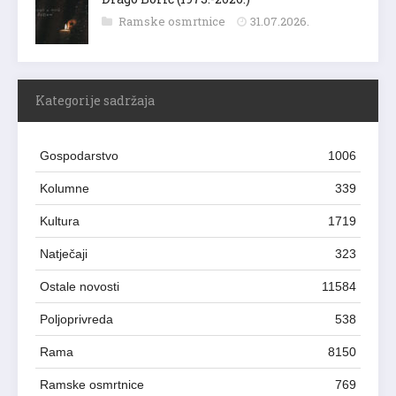
Ramske osmrtnice
31.07.2026.
Kategorije sadržaja
Gospodarstvo
1006
Kolumne
339
Kultura
1719
Natječaji
323
Ostale novosti
11584
Poljoprivreda
538
Rama
8150
Ramske osmrtnice
769